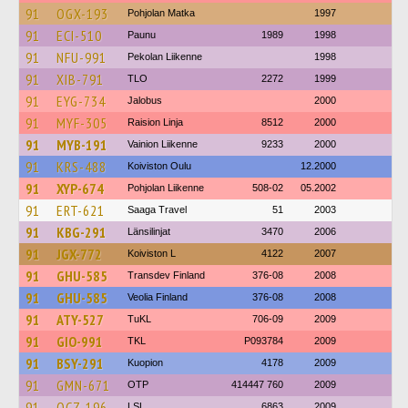
91
OGX-193
Pohjolan Matka
1997
91
ECI-510
Paunu
1989
1998
91
NFU-991
Pekolan Liikenne
1998
91
XIB-791
TLO
2272
1999
91
EYG-734
Jalobus
2000
91
MYF-305
Raision Linja
8512
2000
91
MYB-191
Vainion Liikenne
9233
2000
91
KRS-488
Koiviston Oulu
12.2000
91
XYP-674
Pohjolan Liikenne
508-02
05.2002
91
ERT-621
Saaga Travel
51
2003
91
KBG-291
Länsilinjat
3470
2006
91
JGX-772
Koiviston L
4122
2007
91
GHU-585
Transdev Finland
376-08
2008
91
GHU-585
Veolia Finland
376-08
2008
91
ATY-527
TuKL
706-09
2009
91
GIO-991
TKL
P093784
2009
91
BSY-291
Kuopion
4178
2009
91
GMN-671
OTP
414447 760
2009
91
OCZ-196
LSL
6863
2009