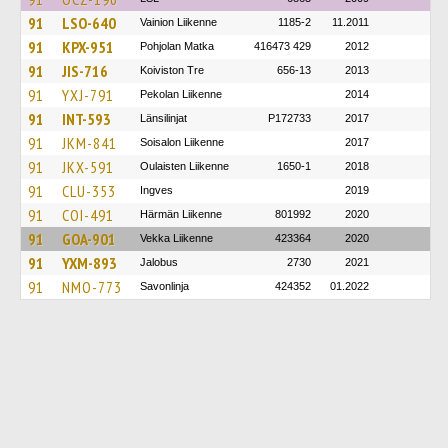
91
LSO-640
Vainion Liikenne
1185-2
11.2011
91
KPX-951
Pohjolan Matka
416473 429
2012
91
JIS-716
Koiviston Tre
656-13
2013
91
YXJ-791
Pekolan Liikenne
2014
91
INT-593
Länsilinjat
P172733
2017
91
JKM-841
Soisalon Liikenne
2017
91
JKX-591
Oulaisten Liikenne
1650-1
2018
91
CLU-353
Ingves
2019
91
COI-491
Härmän Liikenne
801992
2020
91
GOA-901
Vekka Liikenne
423364
2020
91
YXM-893
Jalobus
2730
2021
91
NMO-773
Savonlinja
424352
01.2022