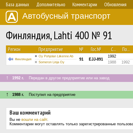
База данных
Дополнительно
Комментарии
Обновления
Автобусный транспорт
Финляндия, Lahti 400 № 91
Регион
Предприятие
№
Гос.№
С...
По...
1992
Oy Pohjolan Liikenne Ab
91
EJJ-891
Финляндия
1988
1992
Someron Linja Oy
↑
1992 г.
Передан в другое предприятие или на завод
↑
1988 г.
Поступил на предприятие
Ваш комментарий
Вы не
вошли на сайт
.
Комментарии могут оставлять только зарегистрированные пользов