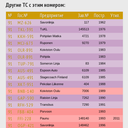
Другие ТС с этим номером:
№
Гос.№
Предприятие
Зав.№
Постр.
Утил.
91
MZ-626
Savonlinja
117
1962
91
TKL-391
TuKL
145513
1976
91
KKH-591
Pohjolan Matka
4721
1978
91
MCJ-673
Ruponen
9270
1979
91
OLR-891
Koiviston Oulu
1983
91
OLR-891
Pohjola
1983
91
TUP-791
Someron Linja
83
1984
91
AUS-491
Espoon Auto
6109
1985
91
AUS-491
Stagecoach Finland
6109
1985
91
XKT-951
Pekolan Liikenne
404
1988
91
BNB-140
Koiviston Oulu
7006
1989
91
GAP-590
Raision Linja
7262
1990
91
RFH-529
Transbus
7290
1991
91
FBB-404
Porvoon
1993
91
FFI-228
Paunu
148140
1993
2011
91
OGP-421
Savonlinja
148462
1996