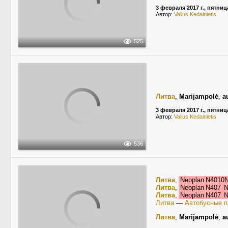
3 февраля 2017 г., пятниц
Автор:
Valius Kedainietis
525
Литва
,
Marijampolė
,
a
3 февраля 2017 г., пятниц
Автор:
Valius Kedainietis
536
Литва
,
Neoplan N401
Литва
,
Neoplan N407
Литва
,
Neoplan N407
Литва
—
Автобусные п
Литва
,
Marijampolė
,
a