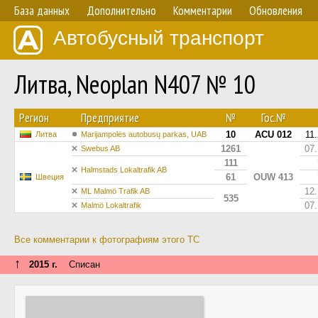
База данных
Дополнительно
Комментарии
Обновления
Автобусный транспорт
Литва, Neoplan N407 № 10
Регион
Предприятие
№
Гос.№
10
ACU 012
11
Литва
Marijampolės autobusų parkas, UAB
1261
07
Swebus AB
111
Halmstads Lokaltrafik AB
61
OUW 413
Швеция
12
ML Malmö Trafik AB
535
07
Malmö Lokaltrafik
Все комментарии к фотографиям этого ТС
↑
2015 г.
Списан