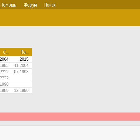
Помощь
Форум
Поиск
С...
По...
.2004
2015
.1993
11.2004
????
07.1993
????
.1990
.1989
12.1990