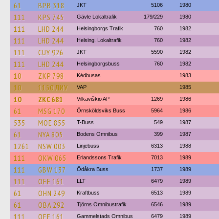
61
BPB 318
JKT
5106
1980
111
KPS 745
Gävle Lokaltrafik
179/229
1980
111
LHD 244
Helsingborgs Trafik
760
1982
111
LHD 244
Helsing. Lokaltrafik
760
1982
111
CUY 926
JKT
5590
1982
111
LHD 244
Helsingborgsbuss
760
1982
10
ZKP 798
Kėdbusas
1983
10
1150 ЛИУ
VAP
1985
10
ZKC 681
Vilkaviškio AP
1269
1986
61
MSG 170
Örnsköldsviks Buss
5964
1986
535
MOE 855
T-Buss
549
1987
61
NYA 805
Bodens Omnibus
399
1987
1261
NSW 003
Linjebuss
6313
1988
111
OKW 065
Erlandssons Trafik
7013
1989
111
GBW 137
Ödåkra Buss
1737
1989
111
OEE 161
LLT
6479
1989
61
OHN 249
Kraftbuss
6513
1989
61
OBA 292
Tjörns Omnibustrafik
6546
1989
111
OEE 161
Gammelstads Omnibus
6479
1989