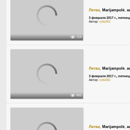
Литва
,
Marijampolė
,
a
3 февраля 2017 г., пятниц
Автор:
rytis001
714
Литва
,
Marijampolė
,
a
3 февраля 2017 г., пятниц
Автор:
rytis001
800
Литва
,
Marijampolė
,
a