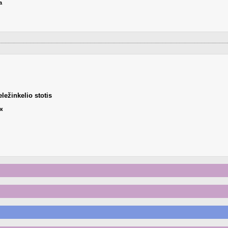
а
eležinkelio stotis
ик