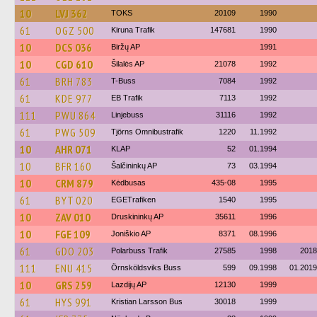
10
LVJ 362
TOKS
20109
1990
61
OGZ 500
Kiruna Trafik
147681
1990
10
DCS 036
Biržų AP
1991
10
CGD 610
Šilalės AP
21078
1992
61
BRH 783
T-Buss
7084
1992
61
KDE 977
EB Trafik
7113
1992
111
PWU 864
Linjebuss
31116
1992
61
PWG 509
Tjörns Omnibustrafik
1220
11.1992
10
AHR 071
KLAP
52
01.1994
10
BFR 160
Šalčininkų AP
73
03.1994
10
CRM 879
Kėdbusas
435-08
1995
61
BYT 020
EGETrafiken
1540
1995
10
ZAV 010
Druskininkų AP
35611
1996
10
FGE 109
Joniškio AP
8371
08.1996
61
GDO 203
Polarbuss Trafik
27585
1998
2018
111
ENU 415
Örnsköldsviks Buss
599
09.1998
01.2019
10
GRS 259
Lazdijų AP
12130
1999
61
HYS 991
Kristian Larsson Bus
30018
1999