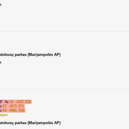
а
utobusų parkas (Marijampolės AP)
а
0NF
№
35 · ADT 158
№
07 · AFS 371
№
05 · HML 936
арки
utobusų parkas (Marijampolės AP)