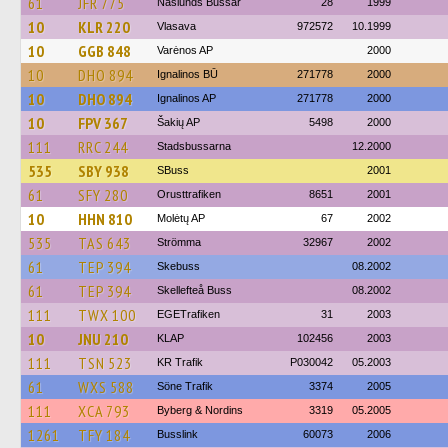
61
JFR 775
Näslunds Bussar
28
1999
10
KLR 220
Vlasava
972572
10.1999
10
GGB 848
Varėnos AP
2000
10
DHO 894
Ignalinos BŪ
271778
2000
10
DHO 894
Ignalinos AP
271778
2000
10
FPV 367
Šakių AP
5498
2000
111
RRC 244
Stadsbussarna
12.2000
535
SBY 938
SBuss
2001
61
SFY 280
Orusttrafiken
8651
2001
10
HHN 810
Molėtų AP
67
2002
535
TAS 643
Strömma
32967
2002
61
TEP 394
Skebuss
08.2002
61
TEP 394
Skellefteå Buss
08.2002
111
TWX 100
EGETrafiken
31
2003
10
JNU 210
KLAP
102456
2003
111
TSN 523
KR Trafik
P030042
05.2003
61
WXS 588
Söne Trafik
3374
2005
111
XCA 793
Byberg & Nordins
3319
05.2005
1261
TFY 184
Busslink
60073
2006