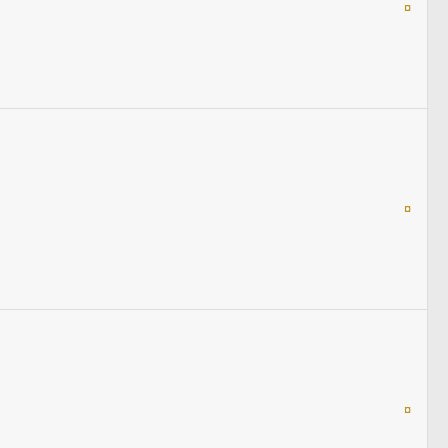
¤
¤
¤