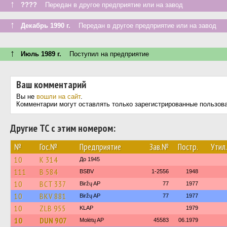
↑
????
Передан в другое предприятие или на завод
↑
Декабрь 1990 г.
Передан в другое предприятие или на завод
↑
Июль 1989 г.
Поступил на предприятие
Ваш комментарий
Вы не
вошли на сайт
.
Комментарии могут оставлять только зарегистрированные пользов
Другие ТС с этим номером:
№
Гос.№
Предприятие
Зав.№
Постр.
Утил.
10
K 314
До 1945
111
B 584
BSBV
1-2556
1948
10
BCT 337
Biržų AP
77
1977
10
BKV 881
Biržų AP
77
1977
10
ZLB 955
KLAP
1979
10
DUN 907
Molėtų AP
45583
06.1979