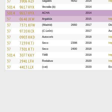
37
3906 HZF
Sagalés
4642
2014
htt
5014
9617 HYX
Vectalia (b)
2014
5014
9617 HYX
ACHA
2014
37
0648 JKW
Argabús
2015
htt
37
7371 KFW
(Madrid)
2660
2017
Di
37
9720 KCX
(C.León)
2017
Au
37
0903 KKD
Autocorb
2018
htt
37
7239 KTJ
Seco
2398
2018
htt
37
7301 KTJ
Seco
2400
2018
5014
3077 KKY
TMB
2018
ht
37
2941 LFH
Rodabus
2020
htt
37
4413 LLX
(cat)
2020
Es