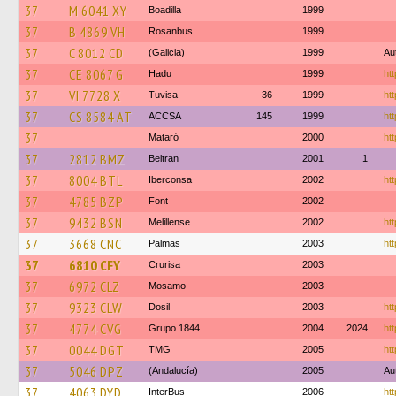
37
M 6041 XY
Boadilla
1999
37
B 4869 VH
Rosanbus
1999
37
C 8012 CD
(Galicia)
1999
Au
37
CE 8067 G
Hadu
1999
ht
37
VI 7728 X
Tuvisa
36
1999
ht
37
CS 8584 AT
ACCSA
145
1999
htt
37
Mataró
2000
htt
37
2812 BMZ
Beltran
2001
1
37
8004 BTL
Iberconsa
2002
ht
37
4785 BZP
Font
2002
37
9432 BSN
Melillense
2002
htt
37
3668 CNC
Palmas
2003
htt
37
6810 CFY
Crurisa
2003
37
6972 CLZ
Mosamo
2003
37
9323 CLW
Dosil
2003
htt
37
4774 CVG
Grupo 1844
2004
2024
ht
37
0044 DGT
TMG
2005
htt
37
5046 DPZ
(Andalucía)
2005
Au
37
4063 DYD
InterBus
2006
htt