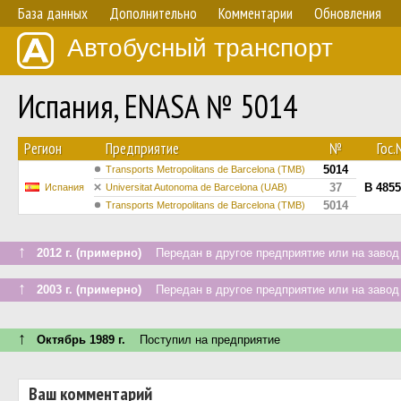
База данных
Дополнительно
Комментарии
Обновления
Автобусный транспорт
Испания, ENASA № 5014
Регион
Предприятие
№
Гос
5014
Transports Metropolitans de Barcelona (TMB)
37
B 485
Испания
Universitat Autonoma de Barcelona (UAB)
5014
Transports Metropolitans de Barcelona (TMB)
↑
2012 г. (примерно)
Передан в другое предприятие или на завод
↑
2003 г. (примерно)
Передан в другое предприятие или на завод
↑
Октябрь 1989 г.
Поступил на предприятие
Ваш комментарий