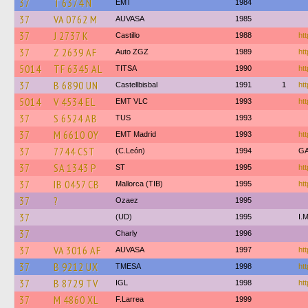
37
T 6374 N
EMT
1984
37
VA 0762 M
AUVASA
1985
37
J 2737 K
Castillo
1988
ht
37
Z 2639 AF
Auto ZGZ
1989
htt
5014
TF 6345 AL
TITSA
1990
htt
37
B 6890 UN
Castellbisbal
1991
1
htt
5014
V 4534 EL
EMT VLC
1993
htt
37
S 6524 AB
TUS
1993
37
M 6610 OY
EMT Madrid
1993
htt
37
7744 CST
(C.León)
1994
G
37
SA 1343 P
ST
1995
ht
37
IB 0457 CB
Mallorca (TIB)
1995
htt
37
?
Ozaez
1995
37
(UD)
1995
I.
37
Charly
1996
37
VA 3016 AF
AUVASA
1997
htt
37
B 9212 UX
TMESA
1998
ht
37
B 8729 TV
IGL
1998
htt
37
M 4860 XL
F.Larrea
1999