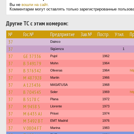
Вы не
вошли на сайт
.
Комментарии могут оставлять только зарегистрированные пользов
Другие ТС с этим номером:
№
Гос.№
Предприятие
Зав.№
Постр.
Утил.
П
37
Dainco
37
Sigüenza
1
37
GE 37336
Pujol
1962
37
B 349179
Mohn
1964
37
B 376342
Oliveras
1964
ht
37
M 487928
Martin
1966
37
A 123436
MASATUSA
1968
37
B 704545
Soler
1969
ht
37
B 5178 C
Plana
1972
37
M 9458 S
Llorente
1973
37
M 6435 AJ
Prisei
1974
37
M 3492 BT
EMT Madrid
1976
37
V 0804 FT
Marina
1983