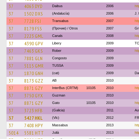
37
4063 DYD
Daibus
2006
htt
37
1502 DXS
(Andalucía)
2006
J.
37
7728 FSJ
Transabus
2007
ht
37
8179 FSS
(Прочие) / Otros
2007
Gr
37
2223 GML
Canals
2008
htt
37
4390 GPV
Libery
2009
T
37
7463 GKS
Rober
2009
htt
37
7881 GLN
Congosto
2009
37
5115 GMR
TUSSA
2009
37
1870 GNH
(cat)
2009
Da
37
8173 GZZ
AB
2010
37
8871 GZY
InterBus (CRTM)
10105
2010
htt
37
3750 GYX
Guzman
2010
37
8871 GZY
Gato
10105
2010
htt
37
3723 HFB
(Galicia)
2011
Au
37
5427 HKL
(Vlc)
2012
F
37
7408 HPY
Massabus
2013
htt
5014
5581 HTT
Julià
2013
htt