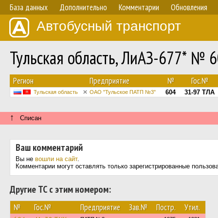
База данных
Дополнительно
Комментарии
Обновления
Автобусный транспорт
Тульская область, ЛиАЗ-677* № 
Регион
Предприятие
№
Гос.№
604
31-97 ТЛА
Тульская область
ОАО "Тульское ПАТП №3"
↑
Списан
Ваш комментарий
Вы не
вошли на сайт
.
Комментарии могут оставлять только зарегистрированные пользов
Другие ТС с этим номером:
№
Гос.№
Предприятие
Зав.№
Постр.
Утил.