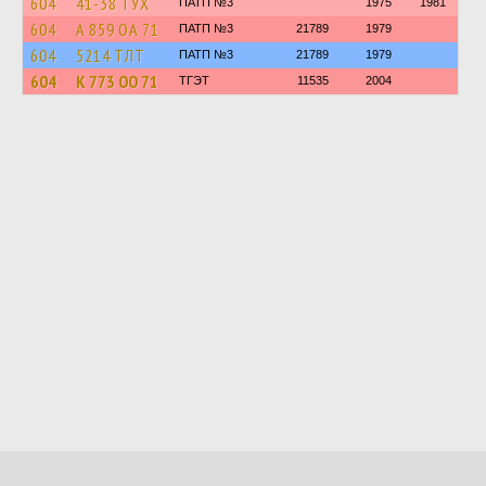
604
41-38 ТУХ
ПАТП №3
1975
1981
604
А 859 ОА 71
ПАТП №3
21789
1979
604
5214 ТЛТ
ПАТП №3
21789
1979
604
К 773 ОО 71
ТГЭТ
11535
2004