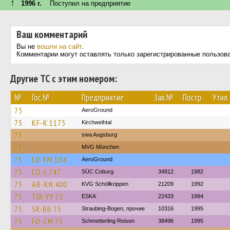
↑
1996 г.
Поступил на предприятие
Ваш комментарий
Вы не
вошли на сайт
.
Комментарии могут оставлять только зарегистрированные пользов
Другие ТС с этим номером:
№
Гос.№
Предприятие
Зав.№
Постр.
Утил.
75
AeroGround
75
KF-K 1175
Kirchweihtal
75
swa Augsburg
75
MVG München
75
ED-FM 104
AeroGround
75
CO-L 747
SÜC Coburg
34812
1982
75
AB-KN 400
KVG Schöllkrippen
21209
1992
75
TIR-YY 75
ESKA
22433
1994
75
SR-BB 75
Straubing-Bogen, прочие
10316
1995
75
FO-CM 75
Schmetterling Reisen
38496
1995