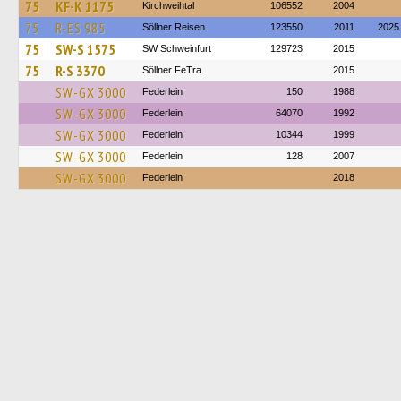
75
KF-K 1175
Kirchweihtal
106552
2004
75
R-ES 985
Söllner Reisen
123550
2011
2025
75
SW-S 1575
SW Schweinfurt
129723
2015
75
R-S 3370
Söllner FeTra
2015
SW-GX 3000
Federlein
150
1988
SW-GX 3000
Federlein
64070
1992
SW-GX 3000
Federlein
10344
1999
SW-GX 3000
Federlein
128
2007
SW-GX 3000
Federlein
2018