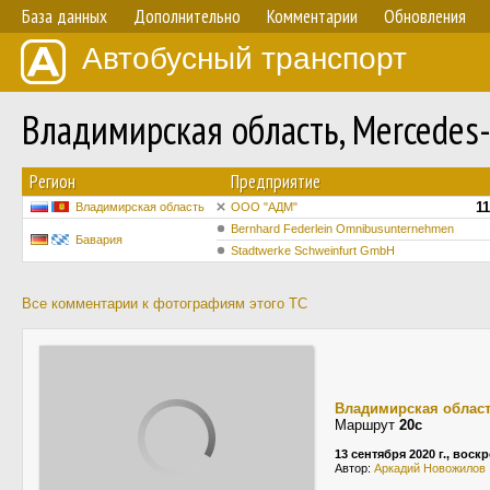
База данных
Дополнительно
Комментарии
Обновления
Автобусный транспорт
Владимирская область, Mercede
Регион
Предприятие
1
Владимирская область
ООО "АДМ"
Bernhard Federlein Omnibusunternehmen
Бавария
Stadtwerke Schweinfurt GmbH
Все комментарии к фотографиям этого ТС
Владимирская облас
Маршрут
20с
13 сентября 2020 г., воск
Автор:
Аркадий Новожилов