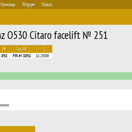
Помощь
Форум
Поиск
 O530 Citaro facelift № 251
№
Гос.№
С...
251
FR-H 3251
11.2008
атели.