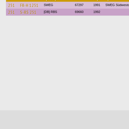
251
FR-H 1251
SWEG
67297
1991
SWEG Südwestd
251
S-RS 251
[DB] RBS
69660
1992