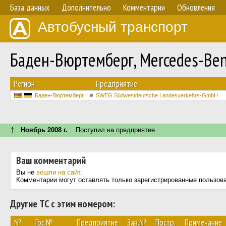
База данных
Дополнительно
Комментарии
Обновления
Автобусный транспорт
Баден-Вюртемберг, Mercedes-Benz
Регион
Предприятие
Баден-Вюртемберг
SWEG Südwestdeutsche Landesverkehrs-GmbH
↑
Ноябрь 2008 г.
Поступил на предприятие
Ваш комментарий
Вы не
вошли на сайт
.
Комментарии могут оставлять только зарегистрированные пользов
Другие ТС с этим номером:
№
Гос.№
Предприятие
Зав.№
Постр.
Примечание