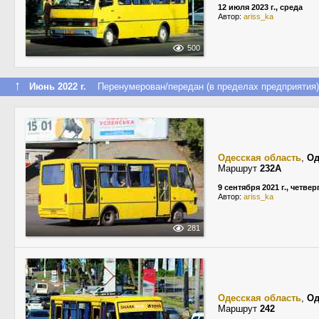
12 июля 2023 г., среда
Автор:
ariss_ka
500
↑
Июнь 2022 г.
Перенумерован/передан (в пределах предприятия)
Одесская область
,
Од
Маршрут
232А
9 сентября 2021 г., четвер
Автор:
ariss_ka
281
Одесская область
,
Од
Маршрут
242