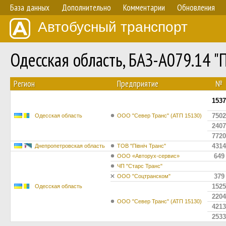
База данных
Дополнительно
Комментарии
Обновления
Автобусный транспорт
Одесская область, БАЗ-А079.14 
Регион
Предприятие
№
1537
7502
Одесская область
ООО "Север Транс" (АТП 15130)
2407
7720
4314
Днепропетровская область
ТОВ "Північ Транс"
649
ООО «Авторух-сервис»
ЧП "Старс Транс"
379
ООО "Соцтранском"
1525
Одесская область
2204
ООО "Север Транс" (АТП 15130)
4213
2533