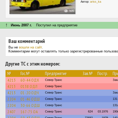
Автор:
ariss_ka
505
↑
Июнь 2007 г.
Поступил на предприятие
Ваш комментарий
Вы не
вошли на сайт
.
Комментарии могут оставлять только зарегистрированные пользов
Другие ТС с этим номером:
№
Гос.№
Предприятие
Зав.№
Постр.
Пр
4213
60-44 ОДХ
Север Транс
Зак
4213
0138 ОДЛ
Север Транс
4213
01-20 ОДЧ
Север Транс
Зак
2204
01-46 ОДШ
Север Транс
131
2204
30-66 ОДШ
Север Транс
131
2407
167-75 ОА
Север Транс
624
03.1976
190
Север Транс
72692
1979
140