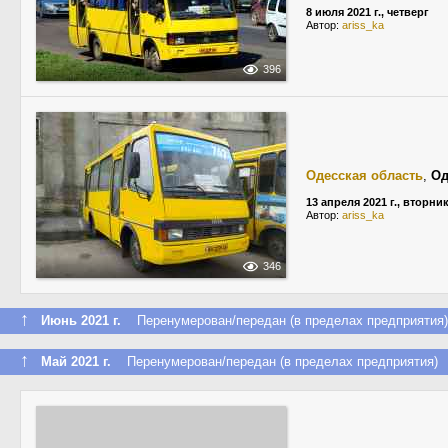
8 июля 2021 г., четверг
Автор:
ariss_ka
396
Одесская область
,
Од
13 апреля 2021 г., вторни
Автор:
ariss_ka
346
↑
Июнь 2021 г.
Перенумерован/передан (в пределах предприятия)
↑
Май 2021 г.
Перенумерован/передан (в пределах предприятия)