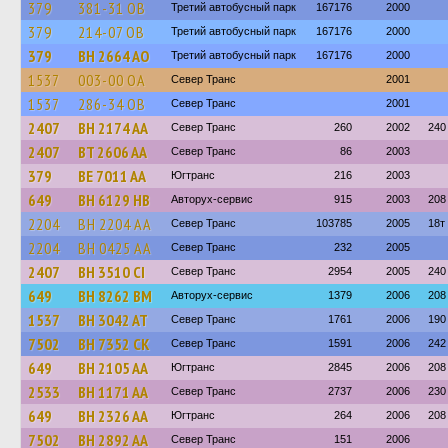
379
381-31 ОВ
Третий автобусный парк
167176
2000
379
214-07 ОВ
Третий автобусный парк
167176
2000
379
BH 2664 AO
Третий автобусный парк
167176
2000
1537
003-00 ОА
Север Транс
2001
1537
286-34 ОВ
Север Транс
2001
2407
BH 2174 AA
Север Транс
260
2002
240
2407
BT 2606 AA
Север Транс
86
2003
379
BE 7011 AA
Югтранс
216
2003
649
BH 6129 HB
Авторух-сервис
915
2003
208
2204
BH 2204 AA
Север Транс
103785
2005
18т
2204
BH 0425 AA
Север Транс
232
2005
2407
BH 3510 CI
Север Транс
2954
2005
240
649
BH 8262 BM
Авторух-сервис
1379
2006
208
1537
BH 3042 AT
Север Транс
1761
2006
190
7502
BH 7352 CK
Север Транс
1591
2006
242
649
BH 2105 AA
Югтранс
2845
2006
208
2533
BH 1171 AA
Север Транс
2737
2006
230
649
BH 2326 AA
Югтранс
264
2006
208
7502
BH 2892 AA
Север Транс
151
2006