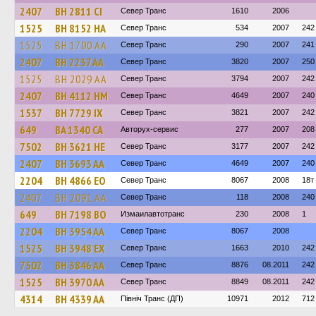
2407
BH 2811 CI
Север Транс
1610
2006
1525
BH 8152 HA
Север Транс
534
2007
242
1525
BH 1700 AA
Север Транс
290
2007
241
2407
BH 2237 AA
Север Транс
3820
2007
250
1525
BH 2029 AA
Север Транс
3794
2007
242
2407
BH 4112 HM
Север Транс
4649
2007
240
1537
BH 7729 IX
Север Транс
3821
2007
242
649
BA 1340 CA
Авторух-сервис
277
2007
208
7502
BH 3621 HE
Север Транс
3177
2007
242
2407
BH 3693 AA
Север Транс
4649
2007
240
2204
BH 4866 EO
Север Транс
8067
2008
18т
2407
BH 2091 AA
Север Транс
118
2008
240
649
BH 7198 BO
Измаилавтотранс
230
2008
1
2204
BH 3954 AA
Север Транс
8067
2008
1525
BH 3948 EX
Север Транс
1663
2010
242
7502
BH 3846 AA
Север Транс
8876
08.2011
242
1525
BH 3970 AA
Север Транс
8849
08.2011
242
4314
BH 4339 AA
Північ Транс (ДП)
10971
2012
712