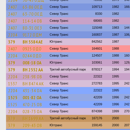
2204
50-43 ОДЩ
2407
63-86 ОЕД
Север Транс
109713
1982
166
2407
63-70 ОЕД
Север Транс
8330
1982
2407
114-14 ОВ
Север Транс
68065
1982
2407
80-31 ОЕЗ
Север Транс
115048
1983
144
2204
9172 ОДМ
Север Транс
160837
1987
106
379
BH 5584 AE
Югтранс
842562
1987
2407
0925 ОДО
Север Транс
164601
1988
2204
0244 ОДО
Север Транс
124507
1988
160
379
008-18 ОА
Югтранс
103061
1990
129
379
BH 2552 AA
Третий автобусный парк
878317
1994
194
2204
238-98 ОВ
Север Транс
22322
1995
1537
BH 8474 AK
Север Транс
272783
1995
242
2204
431-34 ОА
Север Транс
22322
1995
1525
001-82 ОА
Север Транс
42209
1996
242
1525
470-25 ОВ
Север Транс
42209
1996
242
2204
028-73 ОА
Север Транс
874398
1999
270
379
BH 1699 AA
Третий автобусный парк
167176
2000
379
209-43 ОВ
Югтранс
159145
2000
207