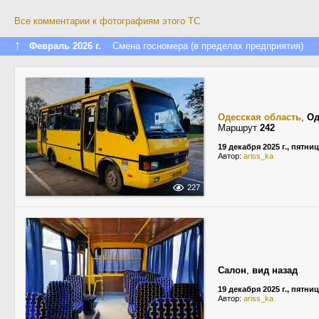
Все комментарии к фотографиям этого ТС
↑
Февраль 2026 г.
Смена госномера (в пределах предприятия)
Одесская область
,
Од
Маршрут
242
19 декабря 2025 г., пятни
Автор:
ariss_ka
227
Салон
,
вид назад
19 декабря 2025 г., пятни
Автор:
ariss_ka