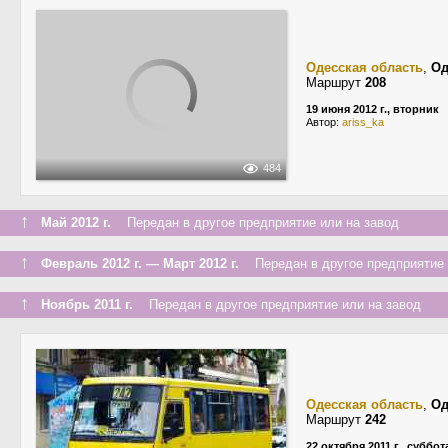
Одесская область
,
Од
Маршрут
208
19 июня 2012 г., вторник
Автор:
ariss_ka
484
↑
Май 2012 г.
Передан в другое предприятие или на завод
↑
Февраль 2012 г. — Март 2012 г.
Передан в другое предприятие 
↑
Ноябрь 2011 г.
Передан в другое предприятие или на завод
Одесская область
,
Од
Маршрут
242
22 октября 2011 г., суббот