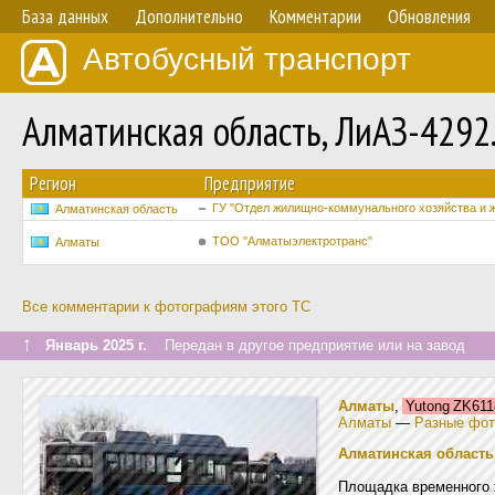
База данных
Дополнительно
Комментарии
Обновления
Автобусный транспорт
Алматинская область, ЛиАЗ-4292
Регион
Предприятие
ГУ "Отдел жилищно-коммунального хозяйства и 
Алматинская область
ТОО "Алматыэлектротранс"
Алматы
Все комментарии к фотографиям этого ТС
↑
Январь 2025 г.
Передан в другое предприятие или на завод
Алматы
,
Yutong ZK6
Алматы
—
Разные фот
Алматинская область
Площадка временного 