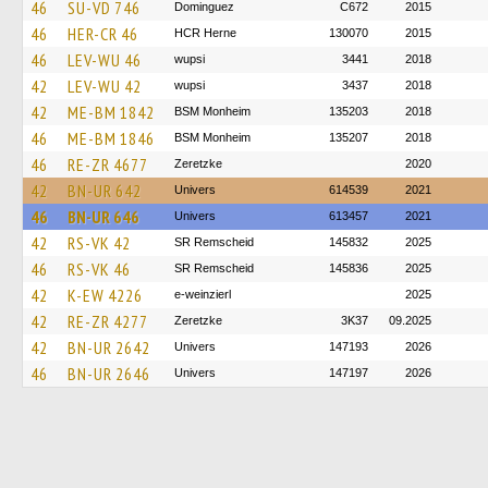
46
SU-VD 746
Dominguez
C672
2015
46
HER-CR 46
HCR Herne
130070
2015
46
LEV-WU 46
wupsi
3441
2018
42
LEV-WU 42
wupsi
3437
2018
42
ME-BM 1842
BSM Monheim
135203
2018
46
ME-BM 1846
BSM Monheim
135207
2018
46
RE-ZR 4677
Zeretzke
2020
42
BN-UR 642
Univers
614539
2021
46
BN-UR 646
Univers
613457
2021
42
RS-VK 42
SR Remscheid
145832
2025
46
RS-VK 46
SR Remscheid
145836
2025
42
K-EW 4226
e-weinzierl
2025
42
RE-ZR 4277
Zeretzke
3K37
09.2025
42
BN-UR 2642
Univers
147193
2026
46
BN-UR 2646
Univers
147197
2026