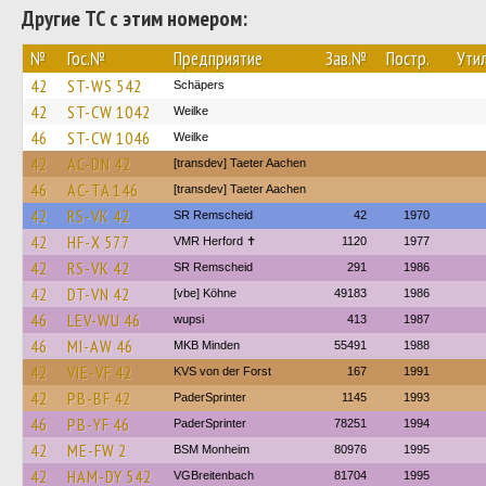
Другие ТС с этим номером:
№
Гос.№
Предприятие
Зав.№
Постр.
Утил
42
ST-WS 542
Schäpers
42
ST-CW 1042
Weilke
46
ST-CW 1046
Weilke
42
AC-DN 42
[transdev] Taeter Aachen
46
AC-TA 146
[transdev] Taeter Aachen
42
RS-VK 42
SR Remscheid
42
1970
42
HF-X 577
VMR Herford ✝
1120
1977
42
RS-VK 42
SR Remscheid
291
1986
42
DT-VN 42
[vbe] Köhne
49183
1986
46
LEV-WU 46
wupsi
413
1987
46
MI-AW 46
MKB Minden
55491
1988
42
VIE-VF 42
KVS von der Forst
167
1991
42
PB-BF 42
PaderSprinter
1145
1993
46
PB-YF 46
PaderSprinter
78251
1994
42
ME-FW 2
BSM Monheim
80976
1995
42
HAM-DY 542
VGBreitenbach
81704
1995