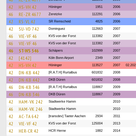
42
HS-VH 42
Höninger
1951
2006
46
RE-ZR 4677
Zeretzke
112291
2006
42
RS-VL 42
SR Remscheid
4825
2006
42
SU-VD 742
Dominguez
112663
2007
46
VIE-VF 46
KVS von der Forst
113382
2007
46
VIE-VF 46
KVS von der Forst
113382
2007
46
ST-WS 546
Schäpers
102999
2007
42
[4142]
Köln Bonn Airport
2349
2007
42
HS-VH 42
Höninger
113527
2007
02.202
42
DN-KB 442
[R.A.T.H] Rurtalbus
601832
2008
42
DN-KB 442
DKB Düren
601832
2008
46
DN-KB 346
[R.A.T.H] Rurtalbus
118867
2009
46
DN-KB 346
DKB Düren
118867
2009
42
HAM-VK 242
Stadtwerke Hamm
2010
46
HAM-VK 246
Stadtwerke Hamm
2010
42
AC-TA 642
[transdev] Taeter Aachen
2934
2011
42
VIE-VF 42
KVS von der Forst
125004
2013
42
HER-CR 42
HCR Herne
1882
2014