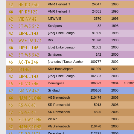
42
HF-DD 630
VMR Herford ✝
24647
1996
46
HF-DE 129
VMR Herford ✝
24651
1996
42
VIE-VV 42
NEW VIE
3570
1998
42
ST-WS 542
Schäpers
32
1998
42
LIP-LL 142
[vbe] Linke Lemgo
91899
1998
46
WAF-PA 174
Bils
91078
1998
46
LIP-LL 146
[vbe] Linke Lemgo
31682
2000
42
ST-WS 542
Schäpers
142
2000
46
AC-TA 246
[transdev] Taeter Aachen
100777
2002
46
[4146]
Köln Bonn Airport
101929
2002
42
LIP-LL 142
[vbe] Linke Lemgo
102663
2003
46
SU-VD 746
Dominguez
106623
2004
10.202
42
BM-VV 442
Sindbad
100166
2005
46
HAM-B 1046
VGBreitenbach
110474
2006
46
RS-VK 46
SR Remscheid
5013
2006
42
RS-VK 42
SR Remscheid
4825
2006
46
ST-CW 1046
Weilke
2006
42
HAM-B 1042
VGBreitenbach
110470
2006
46
RE-ZR 4677
Zeretzke ✝
112291
2006