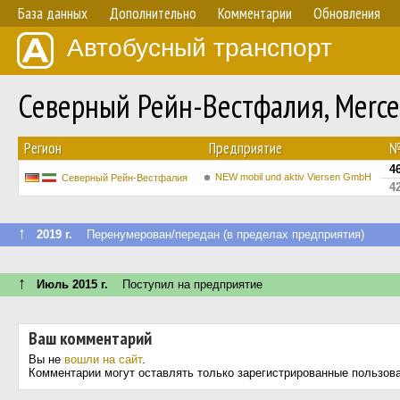
База данных
Дополнительно
Комментарии
Обновления
Автобусный транспорт
Северный Рейн-Вестфалия, Merce
Регион
Предприятие
4
NEW mobil und aktiv Viersen GmbH
Северный Рейн-Вестфалия
4
↑
2019 г.
Перенумерован/передан (в пределах предприятия)
↑
Июль 2015 г.
Поступил на предприятие
Ваш комментарий
Вы не
вошли на сайт
.
Комментарии могут оставлять только зарегистрированные пользов