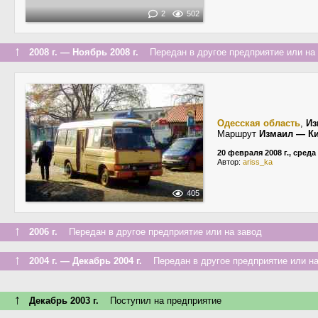
2
502
↑
2008 г. — Ноябрь 2008 г.
Передан в другое предприятие или на 
Одесская область
,
Из
Маршрут
Измаил — К
20 февраля 2008 г., среда
Автор:
ariss_ka
405
↑
2006 г.
Передан в другое предприятие или на завод
↑
2004 г. — Декабрь 2004 г.
Передан в другое предприятие или на
↑
Декабрь 2003 г.
Поступил на предприятие