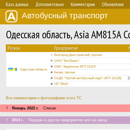
База данных
Дополнительно
Комментарии
Обновления
Автобусный транспорт
Одесская область, Asia AM815A 
Регион
Предприятие
Белгород-Днестровский, прочие
ООО "БелТранс"
ОАО "Арцизское АТП 15118"
Одесская область
Килия, прочие
3
ОсДО "Третий автобусный парк" (АТП 15128)
ЧП "ЯНА"
Все комментарии к фотографиям этого ТС
↑
Январь 2022 г.
Списан
↑
2014 г.
Передан в другое предприятие или на завод