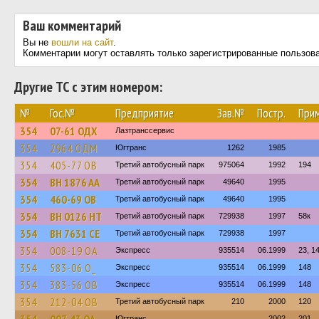
Ваш комментарий
Вы не
вошли на сайт
.
Комментарии могут оставлять только зарегистрированные пользов
Другие ТС с этим номером:
№
Гос.№
Предприятие
Зав.№
Постр.
При
354
07-61 ОДХ
Лазтранссервис
354
2964 ОДМ
Югтранс
1262
1985
354
405-77 ОВ
Третий автобусный парк
975064
1992
194
354
BH 1876 AA
Третий автобусный парк
49640
1995
354
460-69 ОВ
Третий автобусный парк
49640
1995
354
BH 0126 HT
Третий автобусный парк
729938
1997
58к
354
BH 7631 CE
Третий автобусный парк
729938
1997
354
008-19 ОА
Экспресс
935514
06.1999
23, 1
354
583-06 О_
Экспресс
935514
06.1999
148
354
383-56 ОВ
Экспресс
935514
06.1999
148
354
212-04 ОВ
Третий автобусный парк
210
2000
120
Югтранс
2002
201