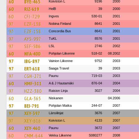
60
BYE-465
Koiviston L
9196
2000
60
RIZ-619
HelB
39
2000
60
CFJ-729
Ingves
530-01
2001
97
EZF-158
Nobina Finland
8641
2001
97
EZF-158
Concordia Bus
8641
2001
97
AYS-997
TuKL
8576
2001
97
SEF-586
LSL
2746
2002
60
NFA-400
Pohjolan Liikenne
518-02
08.2002
97
IBG-897
Vainion Liikenne
9752
2003
97
ERT-618
Saaga Travel
39
2003
97
CGH-271
Paunu
719-03
2003
60
HMF-311
A & J Hautamäki
876-04
2004
97
HZZ-380
Raision Linja
3027
2004
60
GLA-365
Niskanen
04.2006
97
BEI-791
Pohjolan Matka
244-07
2007
97
XEY-397
Länsilinjat
3676
2007
97
XEY-616
Koiviston L
4133
2007
60
XEY-460
Paunu
3672
2007
60
CMM-644
Vekka Liikenne
S080277
2008