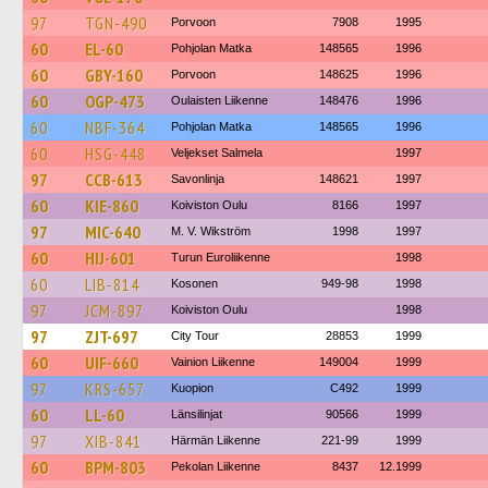
97
TGN-490
Porvoon
7908
1995
60
EL-60
Pohjolan Matka
148565
1996
60
GBY-160
Porvoon
148625
1996
60
OGP-473
Oulaisten Liikenne
148476
1996
60
NBF-364
Pohjolan Matka
148565
1996
60
HSG-448
Veljekset Salmela
1997
97
CCB-613
Savonlinja
148621
1997
60
KIE-860
Koiviston Oulu
8166
1997
97
MIC-640
M. V. Wikström
1998
1997
60
HIJ-601
Turun Euroliikenne
1998
60
LIB-814
Kosonen
949-98
1998
97
JCM-897
Koiviston Oulu
1998
97
ZJT-697
City Tour
28853
1999
60
UIF-660
Vainion Liikenne
149004
1999
97
KRS-657
Kuopion
C492
1999
60
LL-60
Länsilinjat
90566
1999
97
XIB-841
Härmän Liikenne
221-99
1999
60
BPM-803
Pekolan Liikenne
8437
12.1999