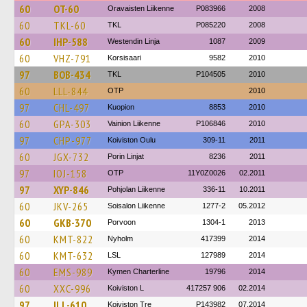
60
OT-60
Oravaisten Liikenne
P083966
2008
60
TKL-60
TKL
P085220
2008
60
IHP-588
Westendin Linja
1087
2009
60
VHZ-791
Korsisaari
9582
2010
97
BOB-434
TKL
P104505
2010
60
LLL-844
OTP
2010
97
CHL-497
Kuopion
8853
2010
60
GPA-303
Vainion Liikenne
P106846
2010
97
CHP-977
Koiviston Oulu
309-11
2011
60
JGX-732
Porin Linjat
8236
2011
97
IOJ-158
OTP
11Y0Z0026
02.2011
97
XYP-846
Pohjolan Liikenne
336-11
10.2011
60
JKV-265
Soisalon Liikenne
1277-2
05.2012
60
GKB-370
Porvoon
1304-1
2013
60
KMT-822
Nyholm
417399
2014
60
KMT-632
LSL
127989
2014
60
EMS-989
Kymen Charterline
19796
2014
60
XXC-996
Koiviston L
417257 906
02.2014
97
ILL-610
Koiviston Tre
P143982
07.2014