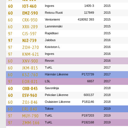
60
IOT-460
Ingves
1405-3
2015
60
EMZ-590
Reissu Ruoti
117849
2015
60
CRX-930
Ventoniemi
418092 393
2015
60
XRX-289
Lamminmäki
2015
97
CJS-597
Rapiditaxi
2015
97
NJZ-739
Jalobus
2016
97
ZOH-270
Koiviston L
2016
97
KNM-621
Ingves
2016
60
XNV-900
Revon
2016
60
JKM-815
TuKL
2017
60
KSZ-760
Härmän Liikenne
P172739
2017
97
EOR-821
LSL
6657
2017
60
OXB-843
Savonlinja
2018
60
ESV-960
Pekolan Liikenne
600137
2018
60
ZOJ-846
Oulaisten Liikenne
P181146
2018
60
ERL-840
Tokee
2019
97
MUY-790
TuKL
P197203
2019
97
ZMM-166
TuKL
P192168
2019