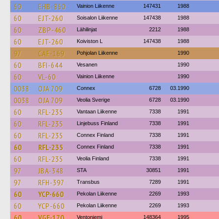
60
EHB-860
Vainion Liikenne
147431
1988
60
EJT-260
Soisalon Liikenne
147438
1988
60
ZBP-460
Lähilinjat
2212
1988
60
EJT-260
Koiviston L
147438
1988
97
CAF-169
Pohjolan Liikenne
1990
60
BFI-644
Vesanen
1990
60
VL-60
Vainion Liikenne
1990
0038
OJA 709
Connex
6728
03.1990
0038
OJA 709
Veolia Sverige
6728
03.1990
60
RFL-235
Vantaan Liikenne
7338
1991
60
RFL-235
Linjebuss Finland
7338
1991
60
RFL-235
Connex Finland
7338
1991
60
RFL-235
Connex Finland
7338
1991
60
RFL-235
Veolia Finland
7338
1991
97
JBA-348
STA
30851
1991
97
RFH-397
Transbus
7289
1991
60
YCP-660
Pekolan Liikenne
2269
1993
60
YCP-660
Pekolan Liikenne
2269
1993
60
VGE-170
Ventoniemi
148364
1995