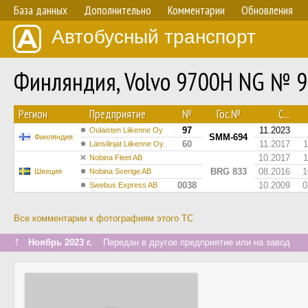
База данных
Дополнительно
Комментарии
Обновления
Автобусный транспорт
Финляндия, Volvo 9700H NG № 
Регион
Предприятие
№
Гос.№
С...
97
11.2023
Oulaisten Liikenne Oy
SMM-694
Финляндия
60
11.2017
1
Länsilinjat Liikenne Oy
10.2017
1
Nobina Fleet AB
BRG 833
08.2016
1
Швеция
Nobina Sverige AB
0038
10.2009
0
Swebus Express AB
Все комментарии к фотографиям этого ТС
↑
Ноябрь 2023 г.
Передан в другое предприятие или на завод