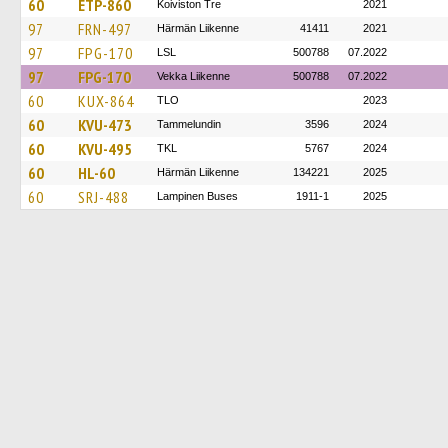
60
ETP-860
Koiviston Tre
2021
97
FRN-497
Härmän Liikenne
41411
2021
97
FPG-170
LSL
500788
07.2022
97
FPG-170
Vekka Liikenne
500788
07.2022
60
KUX-864
TLO
2023
60
KVU-473
Tammelundin
3596
2024
60
KVU-495
TKL
5767
2024
60
HL-60
Härmän Liikenne
134221
2025
60
SRJ-488
Lampinen Buses
1911-1
2025