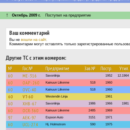
↑
Октябрь 2009 г.
Поступил на предприятие
Ваш комментарий
Вы не
вошли на сайт
.
Комментарии могут оставлять только зарегистрированные пользов
Другие ТС с этим номером:
№
Гос.№
Предприятие
Зав.№
Постр.
Утил.
60
ME-316
Savonlinja
1952
12.1964
60
OAP-260
Kainuun Liikenne
518
1960
60
OVC-40
Kainuun Liikenne
518
1960
60
VT-60
Westendin Linja
1961
60
XHB-67
Savonlinja
1986
1966
1981
60
OCR-360
Kainuun Liikenne
2485
1969
97
AEK-97
Espoon Auto
3151
1971
60
UCL-274
Hj. Holmstrom
590
1975