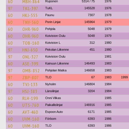
60
MBH-864
Ruponen
5314 / 75
1976
97
TKL-397
TuKL
145528
1976
60
HKJ-555
Paunu
7307
1978
60
TNV-560
Porin Linjat
145964
1979
60
OHR-960
Pohjola
5048
1979
60
OHR-960
Koiviston Oulu
5048
1979
60
TOB-160
Koiviston L
312
1980
97
HNJ-650
Pekolan Liikenne
451
1980
97
ONL-327
Koiviston Oulu
1981
60
ASE-399
Kainuun Liikenne
146493
1983
97
OMB-852
Pohjolan Matka
146658
1983
97
ZBP-807
TLO
67
1983
1999
60
TVJ-133
Nyholm
146804
1984
97
HSJ-383
Länsilinjat
3204
1984
60
RLH-199
Onni Vilkas
1985
60
UTS-760
Paikallislinjat
146916
1985
60
AVT-460
Espoon Auto
6171
1985
60
UVM-160
Förbom
6393
1986
60
UVM-160
TLO
6393
1986