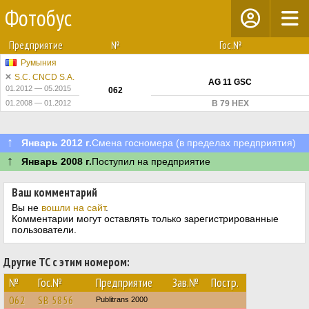
Фотобус
Предприятие
№
Гос.№
Румыния
S.C. CNCD S.A.
AG 11 GSC
01.2012 — 05.2015
062
01.2008 — 01.2012
B 79 HEX
↑
Январь 2012 г.
Смена госномера (в пределах предприятия)
↑
Январь 2008 г.
Поступил на предприятие
Ваш комментарий
Вы не
вошли на сайт
.
Комментарии могут оставлять только зарегистрированные
пользователи.
Другие ТС с этим номером:
№
Гос.№
Предприятие
Зав.№
Постр.
062
SB 5856
Publitrans 2000