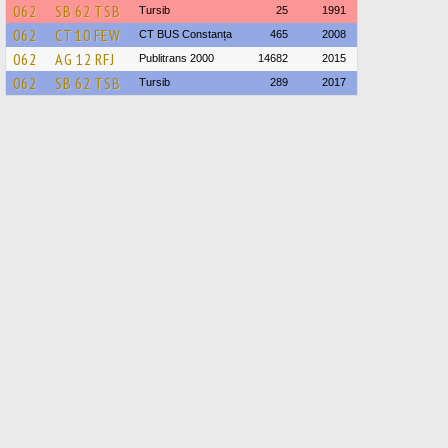
062
SB 62 TSB
Tursib
25
1991
062
CT 10 FEW
CT BUS Constanța
465
2008
062
AG 12 RFJ
Publitrans 2000
14682
2015
062
SB 62 TSB
Tursib
289
2017