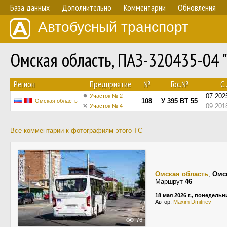
База данных
Дополнительно
Комментарии
Обновления
Автобусный транспорт
Омская область, ПАЗ-320435-04 
Регион
Предприятие
№
Гос.№
С..
07.202
Участок № 2
108
У 395 ВТ 55
Омская область
09.201
Участок № 4
Все комментарии к фотографиям этого ТС
Омская область
,
Омс
Маршрут
46
18 мая 2026 г., понедельн
Автор:
Maxim Dmitriev
76