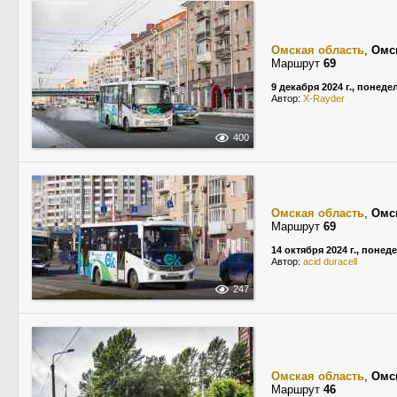
Омская область
,
Омс
Маршрут
69
9 декабря 2024 г., понед
Автор:
X-Rayder
400
Омская область
,
Омс
Маршрут
69
14 октября 2024 г., понед
Автор:
acid duracell
247
Омская область
,
Омс
Маршрут
46