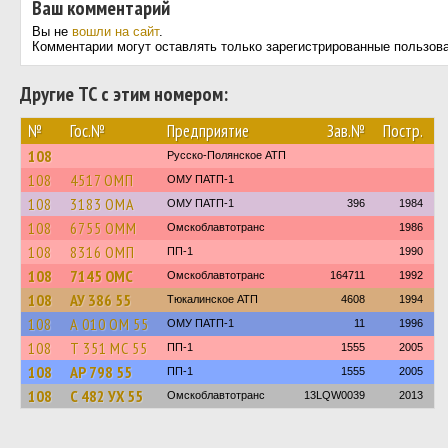
Ваш комментарий
Вы не
вошли на сайт
.
Комментарии могут оставлять только зарегистрированные пользов
Другие ТС с этим номером:
№
Гос.№
Предприятие
Зав.№
Постр.
108
Русско-Полянское АТП
108
4517 ОМП
ОМУ ПАТП-1
108
3183 ОМА
ОМУ ПАТП-1
396
1984
108
6755 ОММ
Омскоблавтотранс
1986
108
8316 ОМП
ПП-1
1990
108
7145 ОМС
Омскоблавтотранс
164711
1992
108
АУ 386 55
Тюкалинское АТП
4608
1994
108
А 010 ОМ 55
ОМУ ПАТП-1
11
1996
108
Т 351 МС 55
ПП-1
1555
2005
108
АР 798 55
ПП-1
1555
2005
108
С 482 УХ 55
Омскоблавтотранс
13LQW0039
2013