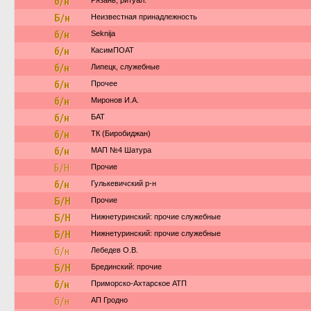
б/н
Рязань, ритуал.
Б/н
Неизвестная принадлежность
б/н
Seknija
б/н
КасимПОАТ
б/н
Липецк, служебные
б/н
Прочее
б/н
Миронов И.А.
б/н
БАТ
б/н
ТК (Биробиджан)
б/н
МАП №4 Шатура
Б/Н
Прочие
б/н
Гулькевичский р-н
Б/Н
Прочие
Б/Н
Нижнетуринский: прочие служебные
Б/Н
Нижнетуринский: прочие служебные
б/н
Лебедев О.В.
Б/Н
Брединский: прочие
б/н
Приморско-Ахтарское АТП
б/н
АП Гродно