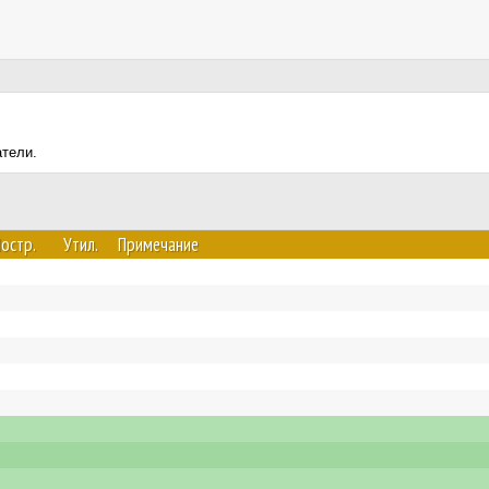
атели.
остр.
Утил.
Примечание