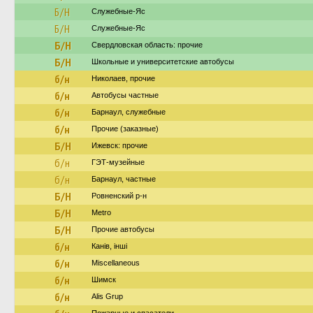
Б/Н
Служебные-Яс
Б/Н
Служебные-Яс
Б/Н
Свердловская область: прочие
Б/Н
Школьные и университетские автобусы
б/н
Николаев, прочие
б/н
Автобусы частные
б/н
Барнаул, служебные
б/н
Прочие (заказные)
Б/Н
Ижевск: прочие
б/н
ГЭТ-музейные
б/н
Барнаул, частные
Б/Н
Ровненский р-н
Б/Н
Metro
Б/Н
Прочие автобусы
б/н
Канів, інші
б/н
Miscellaneous
б/н
Шимск
б/н
Alis Grup