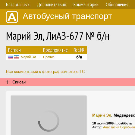
База данных
Дополнительно
Комментарии
Обновления
Автобусный транспорт
Марий Эл, ЛиАЗ-677 № б/н
Регион
Предприятие
Гос.№
б/н
Марий Эл
Прочие
Все комментарии к фотографиям этого ТС
↑
Списан
Марий Эл
,
Медведевс
18 июля 2009 г., суббота
Автор:
Анастасия Воробье