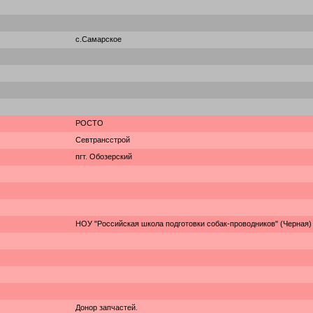
с.Самарское
РОСТО
Севтрансстрой
пгт. Обозерский
НОУ "Российская школа подготовки собак-проводников" (Черная)
Донор запчастей.