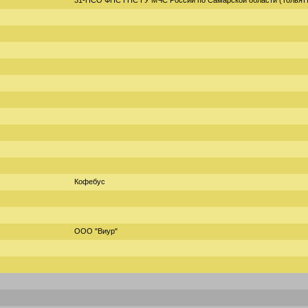
31-ПСО ФПС ГПС ГУ МЧС России по Самарской области (Тольят
Кофебус
ООО "Виур"