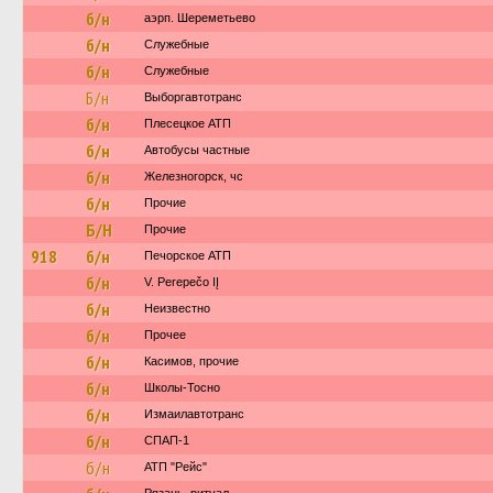
б/н
аэрп. Шереметьево
б/н
Служебные
б/н
Служебные
Б/н
Выборгавтотранс
б/н
Плесецкое АТП
б/н
Автобусы частные
б/н
Железногорск, чс
б/н
Прочие
Б/Н
Прочие
918
б/н
Печорское АТП
б/н
V. Perepečo IĮ
б/н
Неизвестно
б/н
Прочее
б/н
Касимов, прочие
б/н
Школы-Тосно
б/н
Измаилавтотранс
б/н
СПАП-1
б/н
АТП "Рейс"