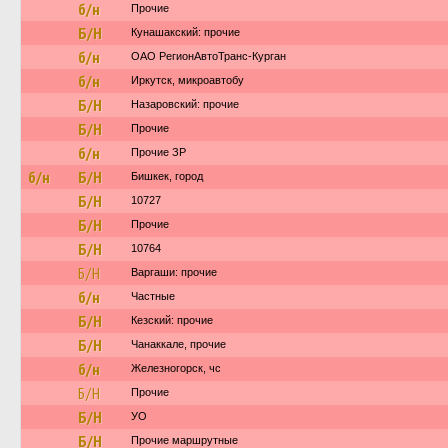
б/н
Прочие
Б/Н
Кунашакский: прочие
б/н
ОАО РегионАвтоТранс-Курган
б/н
Иркутск, микроавтобу
Б/Н
Назаровский: прочие
Б/Н
Прочие
б/н
Прочие ЗР
б/н
Б/Н
Бишкек, город
Б/Н
10727
Б/Н
Прочие
Б/Н
10764
Б/Н
Варгаши: прочие
б/н
Частные
Б/Н
Кезский: прочие
Б/Н
Чанаккале, прочие
б/н
Железногорск, чс
Б/Н
Прочие
Б/Н
УО
Б/Н
Прочие маршрутные