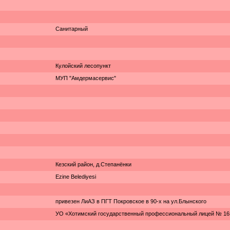
Санитарный
Кулойский лесопункт
МУП "Амдермасервис"
Кезский район, д.Степанёнки
Ezine Belediyesi
привезен ЛиАЗ в ПГТ Покровское в 90-х на ул.Блынского
УО «Хотимский государственный профессиональный лицей № 16