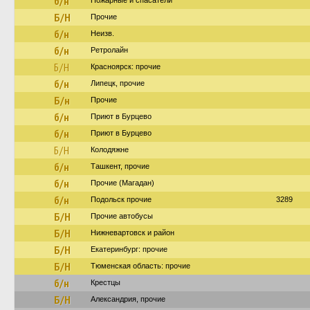
б/н
Пожарные и спасатели
Б/Н
Прочие
б/н
Неизв.
б/н
Ретролайн
Б/Н
Красноярск: прочие
б/н
Липецк, прочие
Б/н
Прочие
б/н
Приют в Бурцево
б/н
Приют в Бурцево
Б/Н
Колодяжне
б/н
Ташкент, прочие
б/н
Прочие (Магадан)
б/н
Подольск прочие
3289
Б/Н
Прочие автобусы
Б/Н
Нижневартовск и район
Б/Н
Екатеринбург: прочие
Б/Н
Тюменская область: прочие
б/н
Крестцы
Б/Н
Александрия, прочие