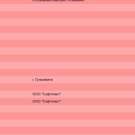
Ритуальный комплекс «Реквием»
г. Гулькевичи
ООО "Софтпласт"
ООО "Софтпласт"