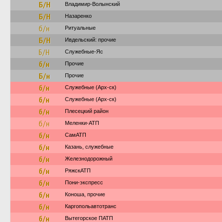
Б/Н
Владимир-Волынский
Б/Н
Назаренко
б/н
Ритуальные
Б/Н
Ивдельский: прочие
Б/Н
Служебные-Яс
б/н
Прочие
Б/н
Прочие
б/н
Служебные (Арх-ск)
б/н
Служебные (Арх-ск)
б/н
Плесецкий район
б/н
Меленки-АТП
б/н
СамАТП
б/н
Казань, служебные
б/н
Железнодорожный
б/н
РяжскАТП
б/н
Пони-экспресс
б/н
Коноша, прочие
б/н
Каргопольавтотранс
б/н
Вытегорское ПАТП