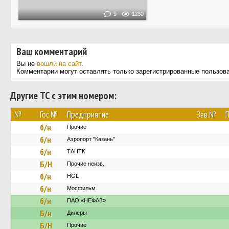
9
1130
Ваш комментарий
Вы не
вошли на сайт
.
Комментарии могут оставлять только зарегистрированные пользов
Другие ТС с этим номером:
№
Гос.№
Предприятие
Зав.№
П
б/н
Прочие
б/н
Аэропорт "Казань"
б/н
ТАНТК
Б/Н
Прочие неизв.
б/н
HGL
б/н
Мосфильм
б/н
ПАО «НЕФАЗ»
Б/н
Дилеры
Б/Н
Прочие