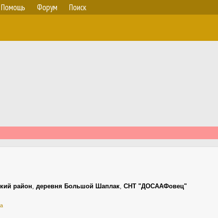
Помощь
Форум
Поиск
кий район
,
деревня Большой Шаплак
,
СНТ "ДОСААФовец"
ва