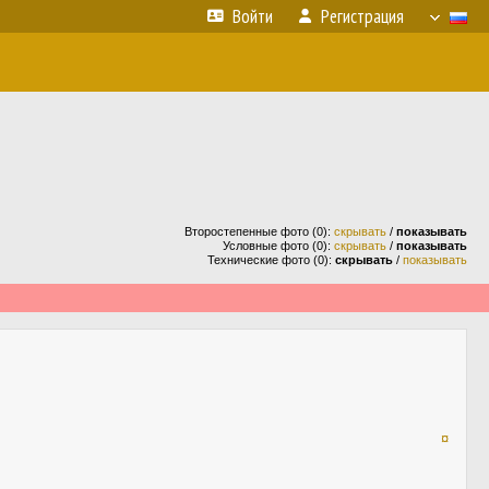
Войти
Регистрация
Второстепенные фото (0):
скрывать
/
показывать
Условные фото (0):
скрывать
/
показывать
Технические фото (0):
скрывать
/
показывать
¤