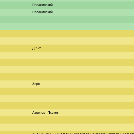
Пасажинский
Пасажинский
ДРСУ
Зоря
Аэропорт Пхукет