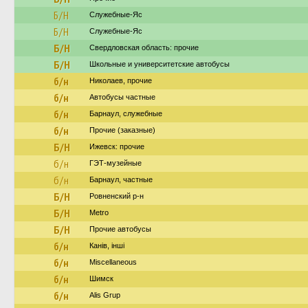
Б/Н
Служебные-Яс
Б/Н
Служебные-Яс
Б/Н
Свердловская область: прочие
Б/Н
Школьные и университетские автобусы
б/н
Николаев, прочие
б/н
Автобусы частные
б/н
Барнаул, служебные
б/н
Прочие (заказные)
Б/Н
Ижевск: прочие
б/н
ГЭТ-музейные
б/н
Барнаул, частные
Б/Н
Ровненский р-н
Б/Н
Metro
Б/Н
Прочие автобусы
б/н
Канів, інші
б/н
Miscellaneous
б/н
Шимск
б/н
Alis Grup