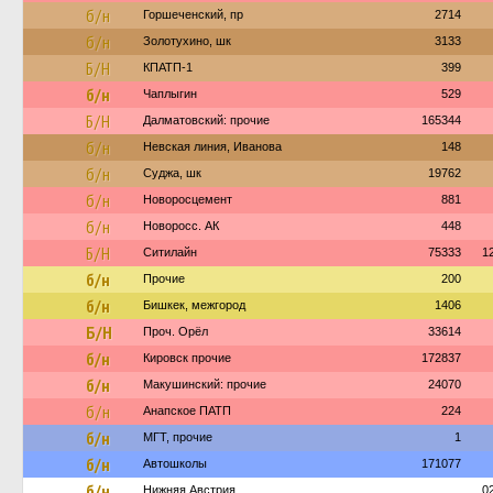
б/н
Горшеченский, пр
2714
б/н
Золотухино, шк
3133
Б/Н
КПАТП-1
399
б/н
Чаплыгин
529
Б/Н
Далматовский: прочие
165344
б/н
Невская линия, Иванова
148
б/н
Суджа, шк
19762
б/н
Новоросцемент
881
б/н
Новоросс. АК
448
Б/Н
Ситилайн
75333
1
б/н
Прочие
200
б/н
Бишкек, межгород
1406
Б/Н
Проч. Орёл
33614
б/н
Кировск прочие
172837
б/н
Макушинский: прочие
24070
б/н
Анапское ПАТП
224
б/н
МГТ, прочие
1
б/н
Автошколы
171077
б/н
Нижняя Австрия
0