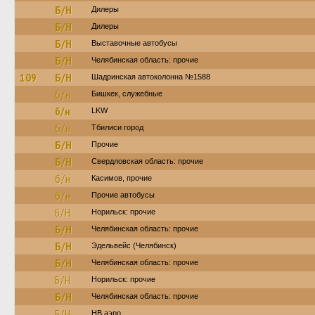
Б/Н
Дилеры
Б/Н
Дилеры
Б/Н
Выставочные автобусы
Б/Н
Челябинская область: прочие
109
Б/Н
Шадринская автоколонна №1588
б/н
Бишкек, служебные
б/н
LKW
б/н
Тбилиси город
Б/Н
Прочие
Б/Н
Свердловская область: прочие
б/н
Касимов, прочие
б/н
Прочие автобусы
Б/Н
Норильск: прочие
Б/Н
Челябинская область: прочие
Б/Н
Эдельвейс (Челябинск)
Б/Н
Челябинская область: прочие
Б/Н
Норильск: прочие
Б/Н
Челябинская область: прочие
Б/Н
НВ аэро