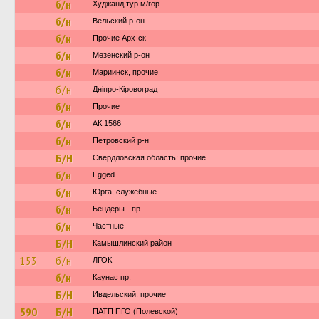
б/н
Худжанд тур м/гор
б/н
Вельский р-он
б/н
Прочие Арх-ск
б/н
Мезенский р-он
б/н
Мариинск, прочие
б/н
Дніпро-Кіровоград
б/н
Прочие
б/н
АК 1566
б/н
Петровский р-н
Б/Н
Свердловская область: прочие
б/н
Egged
б/н
Юрга, служебные
б/н
Бендеры - пр
б/н
Частные
Б/Н
Камышлинский район
153
б/н
ЛГОК
б/н
Каунас пр.
Б/Н
Ивдельский: прочие
590
Б/Н
ПАТП ПГО (Полевской)