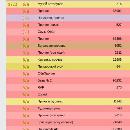
1722
б/н
Музей автобусов
216
б/н
Прочее
33981
Б/н
Чаплыгин, прочие
б/н
Прочие неизв.
527
Б/Н
Служ. Орёл
б/н
Прочие
67396
б/н
Волховавтосервис
5052
б/н
Прочие (все края)
2811
б/н
Каменка, прочие
12805
б/н
Приморский р-он
844
б/н
ОбнПрочие
б/н
База № 2
96232
б/н
RAP
173
б/н
Egged
б/н
Приют в Бурцево
11142
б/н
Худжанд город
748
б/н
Прочие (все края)
9615
б/н
Краснодар (служебные)
74840
б/н
Daugavpils AP
12288