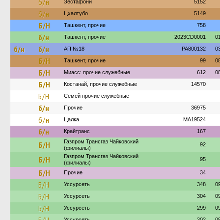
б/н
Зестафони
5152
б/н
Цхалтубо
5149
Б/Н
Ташкент, прочие
758
б/н
Ташкент, прочие
2023CD0001
0
б/н
б/н
АП №18
PA800132
0
Б/Н
Ташкент, прочие
99
0
Б/Н
Миасс: прочие служебные
612
0
Б/Н
Костанай, прочие служебные
14570
Б/Н
Семей прочие служебные
б/н
Прочие
36975
б/н
Цалка
MA19524
б/н
Крайтранс
167
Газпром Трансгаз Чайковский
Б/Н
92
(филиалы)
Газпром Трансгаз Чайковский
Б/Н
95
(филиалы)
Б/Н
Прочие
34
Б/Н
Уссурсеть
348
0
Б/Н
Уссурсеть
304
0
Б/Н
Уссурсеть
299
0
Уссурсеть
302
0