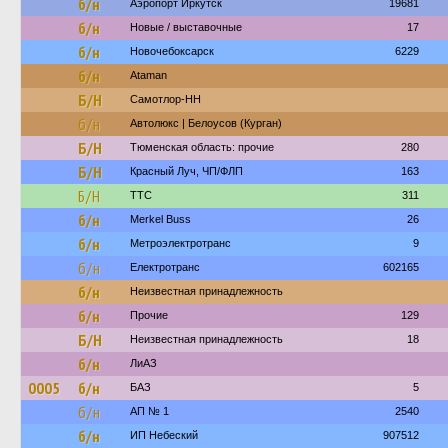
б/н
Аэропорт Иркутск
19681
б/н
Новые / выставочные
17
б/н
Новочебоксарск
6229
б/н
Ataman
Б/Н
Самотлор-НН
б/н
Автолюкс | Белоусов (Курган)
Б/Н
Тюменская область: прочие
280
Б/Н
Красный Луч, ЧП/ФЛП
163
Б/Н
ТТС
311
б/н
Merkel Buss
26
б/н
Метроэлектротранс
9
б/н
Електротранс
602165
б/н
Неизвестная принадлежность
б/н
Прочие
129
Б/Н
Неизвестная принадлежность
18
б/н
ЛиАЗ
0005
б/н
БАЗ
5
б/н
АП № 1
2540
б/н
ИП Небеский
907512