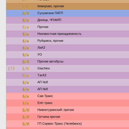
Б/Н
Кемерово, прочие
Б/Н
Сухумское ПАТП
б/н
Донецк, ЧП/ФЛП
б/н
Прочие
б/н
Неизвестная принадлежность
б/н
Рубцовск, прочие
б/н
ЛиАЗ
б/н
УО
Б/Н
Прочие автобусы
175
Б/Н
Giachino
б/н
ТагАЗ
б/н
АП №8
б/н
АП №8
б/н
Сав-Транс
б/н
Еліт-транс
Б/Н
Нижнетуринский: прочие
Б/Н
Гатчина прочие
Б/Н
ГП Сервис-Транс (Челябинск)