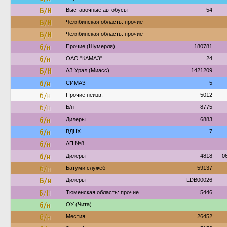
Б/Н
Выставочные автобусы
54
Б/Н
Челябинская область: прочие
Б/Н
Челябинская область: прочие
б/н
Прочие (Шумерля)
180781
б/н
ОАО "КАМАЗ"
24
Б/Н
АЗ Урал (Миасс)
1421209
б/н
СИМАЗ
5
б/н
Прочие неизв.
5012
б/н
Б/н
8775
б/н
Дилеры
6883
б/н
ВДНХ
7
б/н
АП №8
б/н
Дилеры
4818
0
б/н
Батуми служеб
59137
Б/н
Дилеры
LDB00026
Б/Н
Тюменская область: прочие
5446
б/н
ОУ (Чита)
б/н
Местия
26452