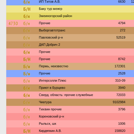
б/н
ИП Титов А.В.
6630
1
Б/Н
Баку тур межгр
б/н
Змеиногорский район
4730
б/н
Прочие
4794
б/н
Выборгавтотранс
272
б/н
Павловский р-н
52519
б/н
ДАП Добрич 2
б/н
Прочие
Б/Н
Прочие
8742
Б/н
Пермь, неизвестно
172301
Б/н
Прочие
2528
б/н
Интерсолли Плюс
310-09
б/н
Приют в Бурцево
3940
б/н
Сверд. область: прочие служебные
72033
б/н
Чиатура
9102984
б/н
Тихвин прочие
3796
б/н
Кореновский р-н
б/н
Рыльск, шк
1006
Б/Н
Кирдяпкин А.В.
158820