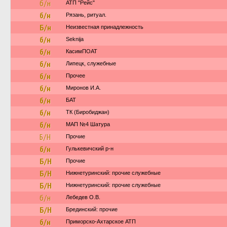
б/н
АТП "Рейс"
б/н
Рязань, ритуал.
Б/н
Неизвестная принадлежность
б/н
Seknija
б/н
КасимПОАТ
б/н
Липецк, служебные
б/н
Прочее
б/н
Миронов И.А.
б/н
БАТ
б/н
ТК (Биробиджан)
б/н
МАП №4 Шатура
Б/Н
Прочие
б/н
Гулькевичский р-н
Б/Н
Прочие
Б/Н
Нижнетуринский: прочие служебные
Б/Н
Нижнетуринский: прочие служебные
б/н
Лебедев О.В.
Б/Н
Брединский: прочие
б/н
Приморско-Ахтарское АТП