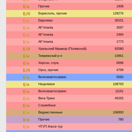
б/н
Прочие
1908
Б/Н
Борисполь, прочие
128276
б/н
Евролюкс
30101
б/н
AP Imanta
3097
б/н
AP Imanta
2484
б/н
AP Imanta
1773
Б/Н
Уральский Мрамор (Полевской)
92080
б/н
Темрюкский р-н
10961
б/н
Херсон, служ.
6996
Б/Н
Орск, прочие
4799
б/н
Волховавтосервис
5660
б/н
Нецелевое
108793
б/н
Волховавтосервис
11161
б/н
Вега-Транс
49255
Б/н
Служебные
б/н
Ведомственные
106893
б/н
Прочие
780
б/н
ЧТУП Альта-тур