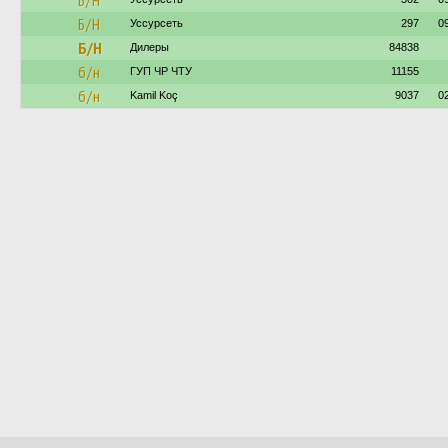
Б/Н
Б/Н
Уссурсеть
297
0
Б/Н
Дилеры
84838
б/н
ГУП ЧР ЧТУ
11155
б/н
Kamil Koç
9037
0