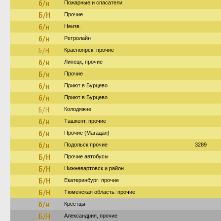
б/н
Пожарные и спасатели
Б/Н
Прочие
б/н
Неизв.
б/н
Ретролайн
Б/Н
Красноярск: прочие
б/н
Липецк, прочие
Б/н
Прочие
б/н
Приют в Бурцево
б/н
Приют в Бурцево
Б/Н
Колодяжне
б/н
Ташкент, прочие
б/н
Прочие (Магадан)
б/н
Подольск прочие
3289
Б/Н
Прочие автобусы
Б/Н
Нижневартовск и район
Б/Н
Екатеринбург: прочие
Б/Н
Тюменская область: прочие
б/н
Крестцы
Б/Н
Александрия, прочие