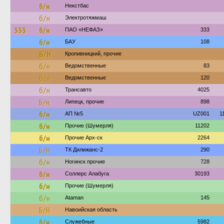
б/н
Некстбас
б/н
Электротяжмаш
333
б/н
ПАО «НЕФАЗ»
333
б/н
БАУ
108
Б/Н
Кропивницкий, прочие
б/н
Ведомственные
83
б/н
Ведомственные
120
б/н
Трансавто
4025
Б/н
Липецк, прочие
898
б/н
АП №5
UZ001
1
б/н
Прочие (Шумерля)
11202
б/н
Прочие Арх-ск
2264
Б/Н
ТК Дилижанс-2
290
б/н
Ногинск прочие
728
б/н
Соллерс Алабуга
30193
б/н
Прочие (Шумерля)
б/н
Ataman
145
Б/Н
Навоийская область
б/н
Служебные
5982