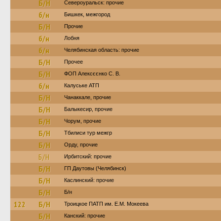
Б/Н
Североуральск: прочие
б/н
Бишкек, межгород
Б/Н
Прочие
б/н
Лобня
б/н
Челябинская область: прочие
Б/Н
Прочее
Б/Н
ФОП Алексєєнко С. В.
б/н
Калуське АТП
Б/Н
Чанаккале, прочие
Б/Н
Балыкесир, прочие
Б/Н
Чорум, прочие
Б/Н
Тбилиси тур межгр
Б/Н
Орду, прочие
Б/Н
Ирбитский: прочие
Б/Н
ГП Даутовы (Челябинск)
Б/Н
Каслинский: прочие
Б/Н
Б/н
122
Б/Н
Троицкое ПАТП им. Е.М. Мокеева
Б/Н
Канский: прочие