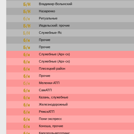
Б/Н
Владимир-Волынский
Б/Н
Назаренко
б/н
Ритуальные
Б/Н
Ивдельский: прочие
Б/Н
Служебные-Яс
б/н
Прочие
Б/н
Прочие
б/н
Служебные (Арх-ск)
б/н
Служебные (Арх-ск)
б/н
Плесецкий район
б/н
Прочие
б/н
Меленки-АТП
б/н
СамАТП
б/н
Казань, служебные
б/н
Железнодорожный
б/н
РяжскАТП
б/н
Пони-экспресс
б/н
Коноша, прочие
б/н
Каргопольавтотранс