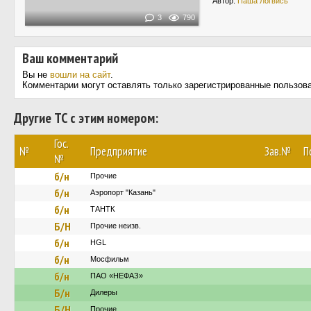
Автор:
Паша Логвись
3
790
Ваш комментарий
Вы не
вошли на сайт
.
Комментарии могут оставлять только зарегистрированные пользов
Другие ТС с этим номером:
Гос.
№
Предприятие
Зав.№
П
№
б/н
Прочие
б/н
Аэропорт "Казань"
б/н
ТАНТК
Б/Н
Прочие неизв.
б/н
HGL
б/н
Мосфильм
б/н
ПАО «НЕФАЗ»
Б/н
Дилеры
Б/Н
Прочие