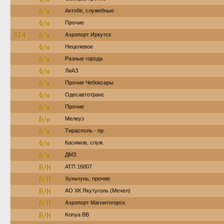
б/н
Актобе, служебные
б/н
Прочие
314
б/н
Аэропорт Иркутск
б/н
Нецелевое
б/н
Разные города
б/н
ЛиАЗ
б/н
Прочие Чебоксары
б/н
Одесавтотранс
б/н
Прочие
Б/н
Мелеуз
б/н
Тирасполь - пр.
б/н
Касимов, служ.
б/н
ДМЗ
Б/Н
АТП 16807
Б/Н
Хуньчунь, прочие
Б/Н
АО ХК Якутуголь (Мечел)
Б/Н
Аэропорт Магнитогорск
Б/Н
Konya BB