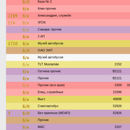
Б/Н
База № 2
б/н
Клин прочие
2289
б/н
Александрия, служебн
154
б/н
ЛГОК
б/н
Самара: прочие
б/н
2 АП
1720
б/н
Музей автобусов
Б/Н
ОАО ЗИЛ
б/н
Музей автобусов
б/н
TLT Mustamäe
2152
б/н
Гатчина прочие
B2121
б/н
Прочие
B2121
б/н
Прочие (все края)
2309
0
б/н
Елец, служебные
23396
б/н
Выст
49898
Б/Н
Советавтобус
52926
5
Б/Н
Без приписки (МОАП)
52926
Б/н
Прочие
б/н
МАС
3107