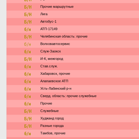
Б/Н
Прочие маршрутные
Б/Н
Лига
Б/Н
Автобус-1
б/н
АТП-17149
Б/Н
Челябинская область: прочие
б/н
Волховавтосервис
б/н
Служ-Заокск
Б/Н
И-К, межгород
б/н
Став.служ.
б/н
Хабаровск, прочие
б/н
Алапаевское АТП
б/н
Усть-Лабинский р-н
б/н
Сверд. область: прочие служебные
б/н
Прочие
Б/Н
Служебные
Б/Н
Худжанд город
Б/Н
Разные города
б/н
Тамбов, прочие