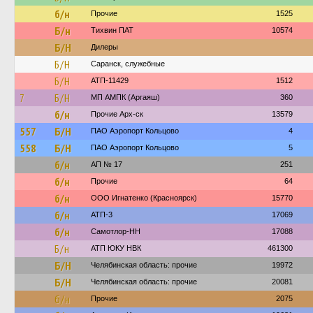
б/н
Прочие
1525
Б/н
Тихвин ПАТ
10574
Б/Н
Дилеры
Б/Н
Саранск, служебные
Б/Н
АТП-11429
1512
7
Б/Н
МП АМПК (Аргаяш)
360
б/н
Прочие Арх-ск
13579
557
Б/Н
ПАО Аэропорт Кольцово
4
558
Б/Н
ПАО Аэропорт Кольцово
5
б/н
АП № 17
251
б/н
Прочие
64
б/н
ООО Игнатенко (Красноярск)
15770
б/н
АТП-3
17069
б/н
Самотлор-НН
17088
Б/н
АТП ЮКУ НВК
461300
Б/Н
Челябинская область: прочие
19972
Б/Н
Челябинская область: прочие
20081
б/н
Прочие
2075