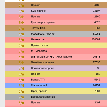
б/н
Прочие
34186
б/н
КМВ прочие
23107
Б/Н
Прочие
11160
Б/Н
Красноярск: прочие
4328
б/н
Третий Парк
564
б/н
Махачкала, прочие
81251
б/н
Неизвестно
224689
б/н
Прочие неизв.
б/н
MT Visaginas
б/н
ИП Читашвили Н.С. (Красноярск)
90373
Б/Н
Челябинск: прочие
27033
Б/Н
Волховавтосервис
30
б/н
Прочие
180
б/н
ВельскАТП
5149
Б/Н
Жарык жол-1
94151
б/н
Орск, прочие
7084
б/н
Всеволожск прочие
б/н
Прочие
3407