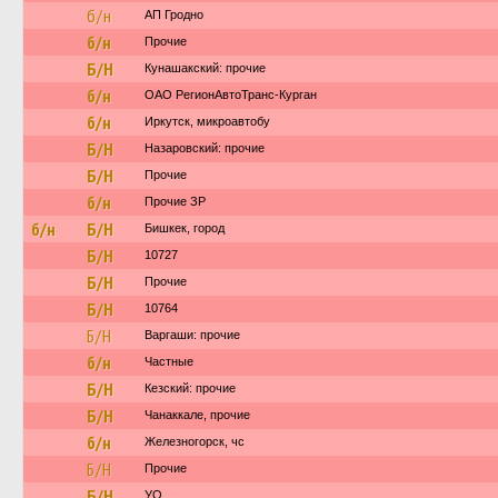
б/н
АП Гродно
б/н
Прочие
Б/Н
Кунашакский: прочие
б/н
ОАО РегионАвтоТранс-Курган
б/н
Иркутск, микроавтобу
Б/Н
Назаровский: прочие
Б/Н
Прочие
б/н
Прочие ЗР
б/н
Б/Н
Бишкек, город
Б/Н
10727
Б/Н
Прочие
Б/Н
10764
Б/Н
Варгаши: прочие
б/н
Частные
Б/Н
Кезский: прочие
Б/Н
Чанаккале, прочие
б/н
Железногорск, чс
Б/Н
Прочие
Б/Н
УО