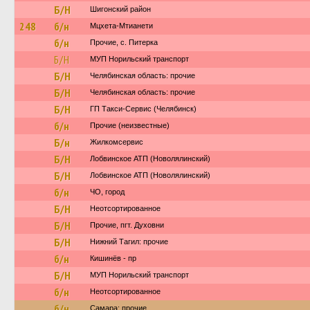
Б/Н
Шигонский район
248
б/н
Мцхета-Мтианети
б/н
Прочие, с. Питерка
Б/Н
МУП Норильский транспорт
Б/Н
Челябинская область: прочие
Б/Н
Челябинская область: прочие
Б/Н
ГП Такси-Сервис (Челябинск)
б/н
Прочие (неизвестные)
Б/н
Жилкомсервис
Б/Н
Лобвинское АТП (Новолялинский)
Б/Н
Лобвинское АТП (Новолялинский)
б/н
ЧО, город
Б/Н
Неотсортированное
Б/Н
Прочие, пгт. Духовни
Б/Н
Нижний Тагил: прочие
б/н
Кишинёв - пр
Б/Н
МУП Норильский транспорт
б/н
Неотсортированное
б/н
Самара: прочие