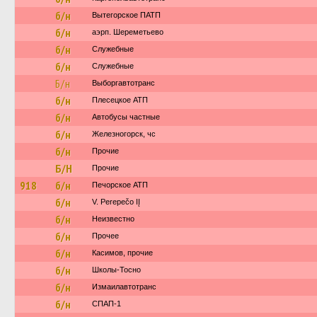
б/н
Вытегорское ПАТП
б/н
аэрп. Шереметьево
б/н
Служебные
б/н
Служебные
Б/н
Выборгавтотранс
б/н
Плесецкое АТП
б/н
Автобусы частные
б/н
Железногорск, чс
б/н
Прочие
Б/Н
Прочие
918
б/н
Печорское АТП
б/н
V. Perepečo IĮ
б/н
Неизвестно
б/н
Прочее
б/н
Касимов, прочие
б/н
Школы-Тосно
б/н
Измаилавтотранс
б/н
СПАП-1