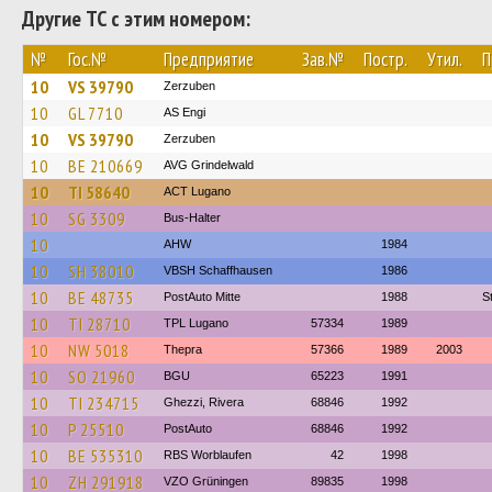
Другие ТС с этим номером:
№
Гос.№
Предприятие
Зав.№
Постр.
Утил.
П
10
VS 39790
Zerzuben
10
GL 7710
AS Engi
10
VS 39790
Zerzuben
10
BE 210669
AVG Grindelwald
10
TI 58640
ACT Lugano
10
SG 3309
Bus-Halter
10
AHW
1984
10
SH 38010
VBSH Schaffhausen
1986
10
BE 48735
PostAuto Mitte
1988
S
10
TI 28710
TPL Lugano
57334
1989
10
NW 5018
Thepra
57366
1989
2003
10
SO 21960
BGU
65223
1991
10
TI 234715
Ghezzi, Rivera
68846
1992
10
P 25510
PostAuto
68846
1992
10
BE 535310
RBS Worblaufen
42
1998
10
ZH 291918
VZO Grüningen
89835
1998