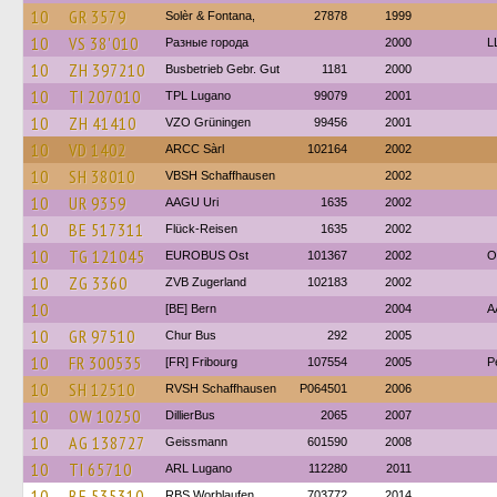
10
GR 3579
Solèr & Fontana,
27878
1999
10
VS 38'010
Разные города
2000
L
10
ZH 397210
Busbetrieb Gebr. Gut
1181
2000
10
TI 207010
TPL Lugano
99079
2001
10
ZH 41410
VZO Grüningen
99456
2001
10
VD 1402
ARCC Sàrl
102164
2002
10
SH 38010
VBSH Schaffhausen
2002
10
UR 9359
AAGU Uri
1635
2002
10
BE 517311
Flück-Reisen
1635
2002
10
TG 121045
EUROBUS Ost
101367
2002
O
10
ZG 3360
ZVB Zugerland
102183
2002
10
[BE] Bern
2004
A
10
GR 97510
Chur Bus
292
2005
10
FR 300535
[FR] Fribourg
107554
2005
P
10
SH 12510
RVSH Schaffhausen
P064501
2006
10
OW 10250
DillierBus
2065
2007
10
AG 138727
Geissmann
601590
2008
10
TI 65710
ARL Lugano
112280
2011
10
BE 535310
RBS Worblaufen
703772
2014