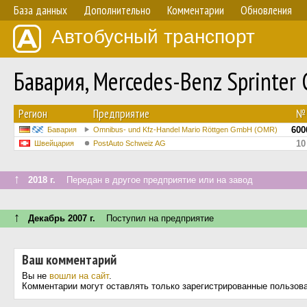
База данных
Дополнительно
Комментарии
Обновления
Автобусный транспорт
Бавария, Mercedes-Benz Sprinter
Регион
Предприятие
№
600
Бавария
Omnibus- und Kfz-Handel Mario Röttgen GmbH (OMR)
10
Швейцария
PostAuto Schweiz AG
↑
2018 г.
Передан в другое предприятие или на завод
↑
Декабрь 2007 г.
Поступил на предприятие
Ваш комментарий
Вы не
вошли на сайт
.
Комментарии могут оставлять только зарегистрированные пользов