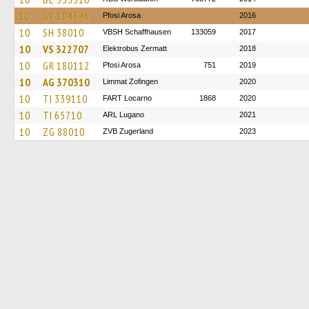
10
GR 104646
Pfosi Arosa
2016
10
SH 38010
VBSH Schaffhausen
133059
2017
10
VS 322707
Elektrobus Zermatt
2018
10
GR 180112
Pfosi Arosa
751
2019
10
AG 370310
Limmat Zofingen
2020
10
TI 339110
FART Locarno
1868
2020
10
TI 65710
ARL Lugano
2021
10
ZG 88010
ZVB Zugerland
2023