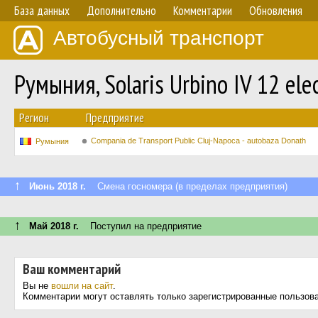
База данных
Дополнительно
Комментарии
Обновления
Автобусный транспорт
Румыния, Solaris Urbino IV 12 ele
Регион
Предприятие
Compania de Transport Public Cluj-Napoca - autobaza Donath
Румыния
↑
Июнь 2018 г.
Смена госномера (в пределах предприятия)
↑
Май 2018 г.
Поступил на предприятие
Ваш комментарий
Вы не
вошли на сайт
.
Комментарии могут оставлять только зарегистрированные пользов