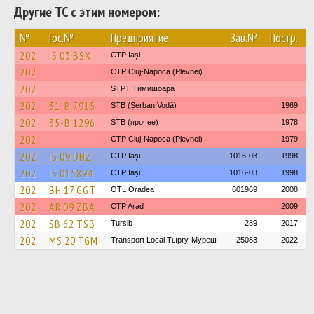
Другие ТС с этим номером:
№
Гос.№
Предприятие
Зав.№
Постр.
202
IS 03 BSX
CTP Iași
202
CTP Cluj-Napoca (Plevnei)
202
STPT Тимишоара
202
31-B 7915
STB (Șerban Vodă)
1969
202
35-B 1296
STB (прочее)
1978
202
CTP Cluj-Napoca (Plevnei)
1979
202
IS 09 DNZ
CTP Iași
1016-03
1998
202
IS 015894
CTP Iași
1016-03
1998
202
BH 17 GGT
OTL Oradea
601969
2008
202
AR 09 ZBA
CTP Arad
2009
202
SB 62 TSB
Tursib
289
2017
202
MS 20 TGM
Transport Local Тыргу-Муреш
25083
2022