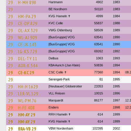
29
H-MH 898
Hartmann
4902
1983
29
BE Nordhorn
50110
1983
29
HM-PA 29
KVG Hameln ✝
4999
1984
29
CE-DP 829
KVC Celle
55837
1988
29
OL-AX 329
VWG Oldenburg
58509
1989
29
WL-AJ 909
[BusGruppe] VOG
63541
1990
29
CE-JK 143
[BusGruppe] VOG
63541
1990
29
LG-KS 729
[BusGruppe] VOG
69262
1992
29
DEL-TY 11
Delbus
1063
1993
29
AUR-K 544
KBA Aurich (Jan Klein)
50836
1994
29
CE-KC 29
CSC Celle ✝
77360
1994
08.
29
Serengeti-Park
61
1995
29
HH-H 1629
[Neubauer] Globetrotter
23353
1995
29
LER-VL 129
VLL Reisen
10015
1996
29
WL-PM 76
Marquardt
86177
1997
12.
29
H-FE 408
Enders
1998
12.
29
HM-AY 29
RRH Hameln ✝
614
1999
29
HM-AY 29
KVG Hameln ✝
614
1999
29
BRA-VB 29
VBW Nordenham
102395
2002