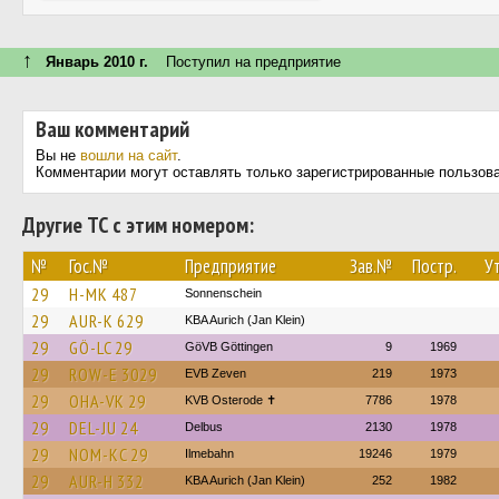
↑
Январь 2010 г.
Поступил на предприятие
Ваш комментарий
Вы не
вошли на сайт
.
Комментарии могут оставлять только зарегистрированные пользов
Другие ТС с этим номером:
№
Гос.№
Предприятие
Зав.№
Постр.
Ут
29
H-MK 487
Sonnenschein
29
AUR-K 629
KBA Aurich (Jan Klein)
29
GÖ-LC 29
GöVB Göttingen
9
1969
29
ROW-E 3029
EVB Zeven
219
1973
29
OHA-VK 29
KVB Osterode ✝
7786
1978
29
DEL-JU 24
Delbus
2130
1978
29
NOM-KC 29
Ilmebahn
19246
1979
29
AUR-H 332
KBA Aurich (Jan Klein)
252
1982