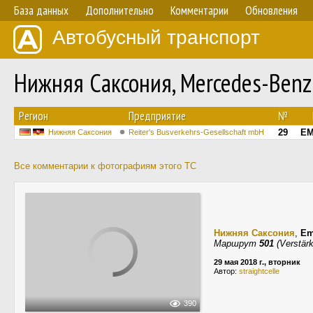
База данных
Дополнительно
Комментарии
Обновления
Автобусный транспорт
Нижняя Саксония, Mercedes-Benz 
Регион
Предприятие
№
29
EM
Нижняя Саксония
Reiter's Busverkehrs-Gesellschaft mbH
Все комментарии к фотографиям этого ТС
Нижняя Саксония
,
Em
Маршрут
501
(Verstärk
29 мая 2018 г., вторник
Автор:
straightcelle
390