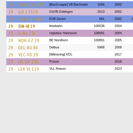
29
WOB-OW 229
[BusGruppe] VB Bachstein
1556
2002
29
GÖ-J 3329
GöVB Göttingen
2513
2002
29
ROW-E 4029
EVB Zeven
681
2002
29
EIN-IB 29
Ilmebahn
106538
2004
29
H-RH 736
regiobus Hannover
106691
2004
29
NOH-EZ 29
BE Nordhorn
100891
2005
29
DEL-BU 86
Delbus
5968
2008
29
VEC-VO 29
[Wilmering] VOL
2017
29
HK-OP 290
Prüser
2018
29
LER-VL 129
VLL Reisen
2023