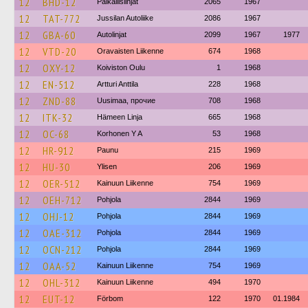
12
BHD-12
Paikallislinjat
2065
1967
12
TAT-772
Jussilan Autoliike
2086
1967
12
GBA-60
Autolinjat
2099
1967
1977
12
VTD-20
Oravaisten Liikenne
674
1968
12
OXY-12
Koiviston Oulu
1
1968
12
EN-512
Artturi Anttila
228
1968
12
ZND-88
Uusimaa, прочие
708
1968
12
ITK-32
Hämeen Linja
665
1968
12
OC-68
Korhonen Y A
53
1968
12
HR-912
Paunu
215
1969
12
HU-30
Ylisen
206
1969
12
OER-512
Kainuun Liikenne
754
1969
12
OEH-712
Pohjola
2844
1969
12
OHJ-12
Pohjola
2844
1969
12
OAE-312
Pohjola
2844
1969
12
OCN-212
Pohjola
2844
1969
12
OAA-52
Kainuun Liikenne
754
1969
12
OHL-312
Kainuun Liikenne
494
1970
12
EUT-12
Förbom
122
1970
01.1984