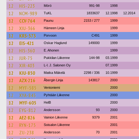
12
HIS-223
Mörö
991-98
1998
12
NCM-989
TuKL
1833637
12.1998
12.2014
12
CCV-764
Paunu
2153 / 277
1999
12
XIU-366
Hämeen Linja
1999
12
KRS-573
Porvoon
C491
1999
12
EIS-421
Oskar Haglund
149000
1999
12
HIS-360
E. Ahonen
1999
12
JUR-75
Pukkilan Liikenne
144-98
03.1999
12
XIR-403
L-l. J. Salonen Oy
07.1999
12
KIU-850
Matka Mäkelä
2298 / 336
10.1999
12
AZX-216
Åbergin Linja
143817
2000
12
MYF-585
Ventoniemi
2000
12
XYA-845
Pyhtään Liikenne
2000
12
MYF-605
HelB
2000
12
EYG-812
Andersson
93
2000
12
AEZ-826
Vainion Liikenne
9379
2001
12
RYN-175
Soisalon Liikenne
2001
12
ZIJ-238
Andersson
70
2001