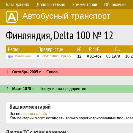
База данных
Дополнительно
Комментарии
Обновления
Автобусный транспорт
Финляндия, Delta 100 № 12
Регион
Предприятие
№
Гос.№
С...
П
Järviseudun Linja Oy
12
VJC-457
03.1979
10.
Финляндия
↑
Октябрь 2005 г.
Списан
↑
Март 1979 г.
Поступил на предприятие
Ваш комментарий
Вы не
вошли на сайт
.
Комментарии могут оставлять только зарегистрированные пользов
Другие ТС с этим номером: