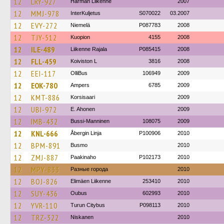
12
LRY-927
Härmän Liikenne
2007
12
MMJ-978
InterKuljetus
S070022
03.2007
12
EVY-272
Niemelä
P087783
2008
12
TJY-512
Kuopion
4155
2008
12
ILE-489
Liikenne Rajala
P085415
2008
12
FLL-459
Koiviston L
3816
2008
12
EEI-117
OlliBus
106949
2009
12
EOK-780
Ampers
6785
2009
12
KMT-886
Korsisaari
2009
12
UBI-972
E. Ahonen
2009
12
IMB-432
Bussi-Manninen
108075
2009
12
KNL-666
Åbergin Linja
P100906
2010
12
BPM-891
Busmo
2010
12
ZMJ-887
Paakinaho
P102173
2010
12
MPY-833
Разные города
2010
12
BOJ-826
Elimäen Liikenne
253410
2010
12
SUY-436
Oubus
602993
2010
12
YVR-110
Turun Citybus
P098113
2010
12
TRZ-322
Niskanen
2010