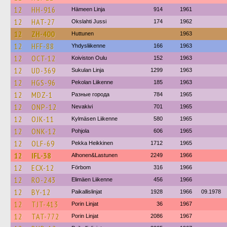
12
HH-916
Hämeen Linja
914
1961
12
HAT-27
Okslahti Jussi
174
1962
12
ZH-400
Huttunen
1963
12
HFF-88
Yhdysliikenne
166
1963
12
OCT-12
Koiviston Oulu
152
1963
12
UD-369
Sukulan Linja
1299
1963
12
HGS-96
Pekolan Liikenne
185
1963
12
MDZ-1
Разные города
784
1965
12
ONP-12
Nevakivi
701
1965
12
OJK-11
Kylmäsen Liikenne
580
1965
12
ONK-12
Pohjola
606
1965
12
OLF-69
Pekka Heikkinen
1712
1965
12
IFL-38
Alhonen&Lastunen
2249
1966
12
ECX-12
Förbom
316
1966
12
RO-243
Elimäen Liikenne
456
1966
12
BY-12
Paikallislinjat
1928
1966
09.1978
12
TJT-413
Porin Linjat
36
1967
12
TAT-772
Porin Linjat
2086
1967