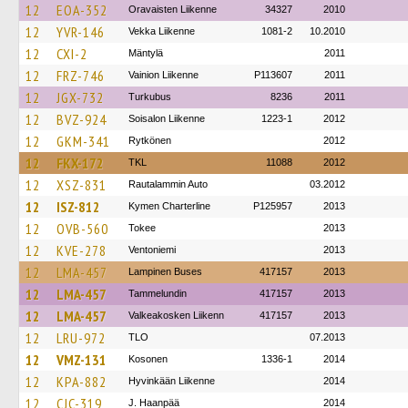
12
EOA-352
Oravaisten Liikenne
34327
2010
12
YVR-146
Vekka Liikenne
1081-2
10.2010
12
CXI-2
Mäntylä
2011
12
FRZ-746
Vainion Liikenne
P113607
2011
12
JGX-732
Turkubus
8236
2011
12
BVZ-924
Soisalon Liikenne
1223-1
2012
12
GKM-341
Rytkönen
2012
12
FKX-172
TKL
11088
2012
12
XSZ-831
Rautalammin Auto
03.2012
12
ISZ-812
Kymen Charterline
P125957
2013
12
OVB-560
Tokee
2013
12
KVE-278
Ventoniemi
2013
12
LMA-457
Lampinen Buses
417157
2013
12
LMA-457
Tammelundin
417157
2013
12
LMA-457
Valkeakosken Liikenn
417157
2013
12
LRU-972
TLO
07.2013
12
VMZ-131
Kosonen
1336-1
2014
12
KPA-882
Hyvinkään Liikenne
2014
12
CJC-319
J. Haanpää
2014