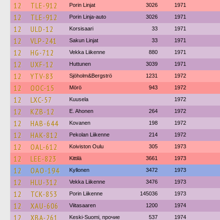
12
TLE-912
Porin Linjat
3026
1971
12
TLE-912
Porin Linja-auto
3026
1971
12
ULD-12
Korsisaari
33
1971
12
VLP-241
Sakun Linjat
33
1971
12
HG-712
Vekka Liikenne
880
1971
12
UXF-12
Huttunen
3039
1971
12
YTV-83
Sjöholm&Bergströ
1231
1972
12
OOC-15
Mörö
943
1972
12
LXC-57
Kuusela
1972
12
KZB-12
E. Ahonen
264
1972
12
HAB-644
Kovanen
198
1972
12
HAK-812
Pekolan Liikenne
214
1972
12
OAL-612
Koiviston Oulu
305
1973
12
LEE-823
Kittilä
3661
1973
12
OAO-194
Kyllonen
3472
1973
12
HLU-312
Vekka Liikenne
3476
1973
12
TCK-853
Porin Liikenne
145036
1973
12
XAU-606
Viitasaaren
1200
1974
12
XBA-261
Keski-Suomi, прочие
537
1974