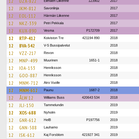
12
UZX-822
Elimäen Liikenne
123902
2017
12
JKM-812
Savonlinja
2017
12
EOL-112
Härmän Liikenne
2017
12
NKZ-339
Petri Pekkala
2017
12
KUX-890
Vesma
P172709
2017
12
RTP-412
Koiviston Tre
421194 890
2018
12
BVA-342
V-S Bussipalvelut
2018
12
VZZ-217
Revon
2018
12
MNP-499
Muurinen
1651-1
2018
12
IOA-153
Henriksson
2018
12
GOO-887
Henriksson
2018
12
MNM-712
Atro Vuolle
2018
12
MNM-612
Paunu
1687-2
2018
12
ÅLW 12
Williams Buss
420643 534
2018
12
JLJ-150
Tammelundin
2019
12
XOS-688
Nyholm
2019
12
GNR-612
HelB
P197756
2019
12
GNN-588
Lauhamo
2019
12
ISK-612
Kaj Forsblom
421927 341
2019