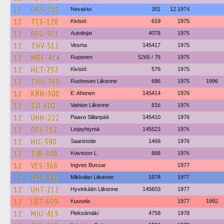
12
OBS-712
Nevakivi
301
12.1974
12
TCS-128
Kivistö
619
1975
12
RBU-971
Autolinjat
4078
1975
12
THV-512
Vesma
145417
1975
12
MBE-414
Ruponen
5265 / 75
1975
12
HCT-252
Kivistö
576
1975
12
THU-369
Ruohosen Liikenne
686
1975
1996
12
KBN-300
E. Ahonen
145414
1976
12
TJJ-602
Vainion Liikenne
816
1976
12
UHH-222
Paavo Sillanpää
145410
1976
12
OEJ-712
Linjayhtymä
145523
1976
12
HJC-390
Saaristotie
1466
1976
12
TJB-808
Koiviston L
868
1976
12
VES-366
Ingves Bussar
1977
12
HHV-321
Mikkolan Liikenne
1578
1977
12
UHT-212
Hyvinkään Liikenne
145603
1977
12
LBT-609
Kuusela
1977
1992
12
MJU-413
Pieksämäki
4758
1978