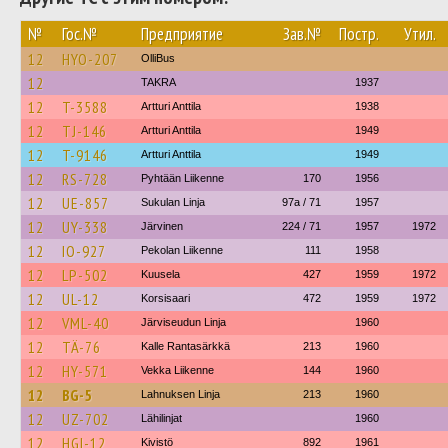
№
Гос.№
Предприятие
Зав.№
Постр.
Утил.
12
HYO-207
OlliBus
12
TAKRA
1937
12
T-3588
Artturi Anttila
1938
12
TJ-146
Artturi Anttila
1949
12
T-9146
Artturi Anttila
1949
12
RS-728
Pyhtään Liikenne
170
1956
12
UE-857
Sukulan Linja
97a / 71
1957
12
UY-338
Järvinen
224 / 71
1957
1972
12
IO-927
Pekolan Liikenne
111
1958
12
LP-502
Kuusela
427
1959
1972
12
UL-12
Korsisaari
472
1959
1972
12
VML-40
Järviseudun Linja
1960
12
TÄ-76
Kalle Rantasärkkä
213
1960
12
HY-571
Vekka Liikenne
144
1960
12
BG-5
Lahnuksen Linja
213
1960
12
UZ-702
Lähilinjat
1960
12
HGI-12
Kivistö
892
1961