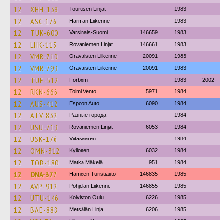
12
XHH-138
Tourusen Linjat
1983
12
ASC-176
Härmän Liikenne
1983
12
TUK-600
Varsinais-Suomi
146659
1983
12
LHK-113
Rovaniemen Linjat
146661
1983
12
VMR-710
Oravaisten Liikenne
20091
1983
12
VMR-799
Oravaisten Liikenne
20091
1983
12
TUE-512
Förbom
1983
2002
12
RKN-666
Toimi Vento
5971
1984
12
AUS-412
Espoon Auto
6090
1984
12
ATV-832
Разные города
1984
12
USU-719
Rovaniemen Linjat
6053
1984
12
USK-176
Viitasaaren
1984
12
OMN-312
Kyllonen
6032
1984
12
TOB-180
Matka Mäkelä
951
1984
12
ONA-377
Hämeen Turistiauto
146835
1985
12
AVP-912
Pohjolan Liikenne
146855
1985
12
UTU-146
Koiviston Oulu
6226
1985
12
BAE-888
Metsälän Linja
6206
1985