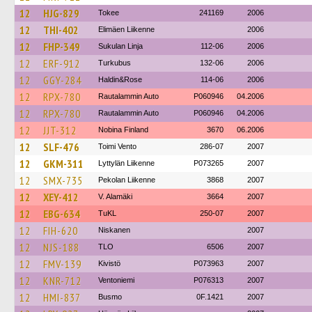
12
HJG-829
Tokee
241169
2006
12
THI-402
Elimäen Liikenne
2006
12
FHP-349
Sukulan Linja
112-06
2006
12
ERF-912
Turkubus
132-06
2006
12
GGY-284
Haldin&Rose
114-06
2006
12
RPX-780
Rautalammin Auto
P060946
04.2006
12
RPX-780
Rautalammin Auto
P060946
04.2006
12
JJT-312
Nobina Finland
3670
06.2006
12
SLF-476
Toimi Vento
286-07
2007
12
GKM-311
Lyttylän Liikenne
P073265
2007
12
SMX-735
Pekolan Liikenne
3868
2007
12
XEY-412
V. Alamäki
3664
2007
12
EBG-634
TuKL
250-07
2007
12
FIH-620
Niskanen
2007
12
NJS-188
TLO
6506
2007
12
FMV-139
Kivistö
P073963
2007
12
KNR-712
Ventoniemi
P076313
2007
12
HMI-837
Busmo
0F.1421
2007