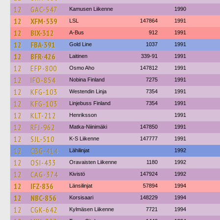
12
GAC-547
Kamusen Liikenne
1990
12
XFM-539
LSL
147864
1991
12
BIX-312
A-Bus
912
1991
12
FBA-391
Gold Line
1037
1991
12
BFR-426
Laitinen
339-91
1991
12
EFP-800
Osmo Aho
147812
1991
12
IFO-854
Nobina Finland
7275
1991
12
KFG-103
Westendin Linja
7354
1991
12
KFG-103
Linjebuss Finland
7354
1991
12
KLT-212
Henriksson
1991
12
RFJ-962
Matka-Niinimäki
147850
1991
12
SJL-510
K-S Liikenne
147777
1991
12
CBG-414
Lähilinjat
1992
12
OSI-433
Oravaisten Liikenne
1180
1992
12
CAG-374
Kivistö
147924
1992
12
IFZ-836
Länsilinjat
57894
1994
12
NBC-856
Korsisaari
148229
1994
12
CGK-642
Kylmäsen Liikenne
7721
1994