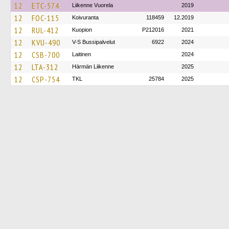
12
ETC-574
Liikenne Vuorela
2019
12
FOC-115
Koivuranta
118459
12.2019
12
RUL-412
Kuopion
P212016
2021
12
KVU-490
V-S Bussipalvelut
6922
2024
12
CSB-700
Laitinen
2024
12
LTA-312
Härmän Liikenne
2025
12
CSP-754
TKL
25784
2025