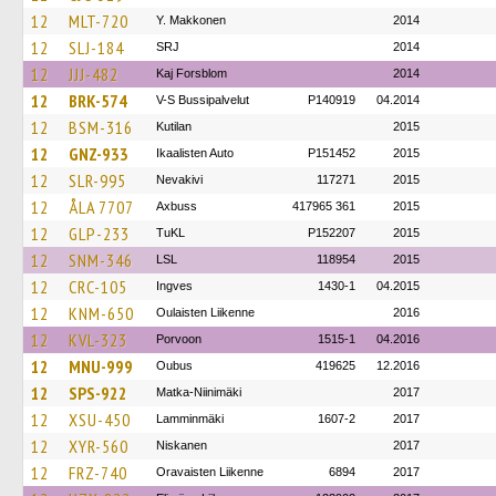
12
MLT-720
Y. Makkonen
2014
12
SLJ-184
SRJ
2014
12
JJJ-482
Kaj Forsblom
2014
12
BRK-574
V-S Bussipalvelut
P140919
04.2014
12
BSM-316
Kutilan
2015
12
GNZ-933
Ikaalisten Auto
P151452
2015
12
SLR-995
Nevakivi
117271
2015
12
ÅLA 7707
Axbuss
417965 361
2015
12
GLP-233
TuKL
P152207
2015
12
SNM-346
LSL
118954
2015
12
CRC-105
Ingves
1430-1
04.2015
12
KNM-650
Oulaisten Liikenne
2016
12
KVL-323
Porvoon
1515-1
04.2016
12
MNU-999
Oubus
419625
12.2016
12
SPS-922
Matka-Niinimäki
2017
12
XSU-450
Lamminmäki
1607-2
2017
12
XYR-560
Niskanen
2017
12
FRZ-740
Oravaisten Liikenne
6894
2017