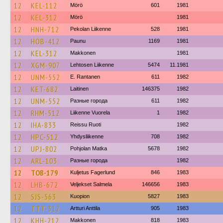
12
KEL-112
Mörö
601
1981
12
KEL-312
Mörö
1981
12
HNH-712
Pekolan Liikenne
528
1981
12
HOB-412
Paunu
1169
1981
12
KEL-312
Makkonen
1981
12
XGM-907
Lehtosen Liikenne
5474
11.1981
12
UNM-552
E. Rantanen
611
1982
12
KET-682
Laitinen
146375
1982
12
UNM-552
Разные города
611
1982
12
RHM-512
Liikenne Vuorela
1
1982
12
IHA-833
Reissu Ruoti
1982
12
HPC-512
Yhdysliikenne
708
1982
12
UPJ-802
Pohjolan Matka
5678
1982
12
ARL-103
Разные города
1982
12
TOB-179
Kuljetus Fagerlund
846
1983
12
LHB-672
Veljekset Salmela
146656
1983
12
SJS-563
Kuopion
5827
1983
12
TTT-312
Artturi Anttila
905
1983
12
KHH-212
Makkonen
818
1983