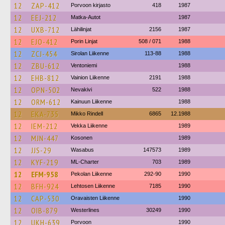
12
ZAP-412
Porvoon kirjasto
418
1987
12
EEJ-212
Matka-Autot
1987
12
UXB-712
Lähilinjat
2156
1987
12
EJO-412
Porin Linjat
508 / 071
1988
12
ZCJ-454
Sirolan Liikenne
113-88
1988
12
ZBU-612
Ventoniemi
1988
12
EHB-812
Vainion Liikenne
2191
1988
12
OPN-502
Nevakivi
522
1988
12
ORM-612
Kainuun Liikenne
1988
12
EKA-735
Mikko Rindell
6865
12.1988
12
IEM-212
Vekka Liikenne
1989
12
MJN-447
Kosonen
1989
12
JJS-29
Wasabus
147573
1989
12
KYF-219
ML-Charter
703
1989
12
EFM-958
Pekolan Liikenne
292-90
1990
12
BFH-924
Lehtosen Liikenne
7185
1990
12
CAP-530
Oravaisten Liikenne
1990
12
OIB-879
Westerlines
30249
1990
12
UKH-639
Porvoon
1990