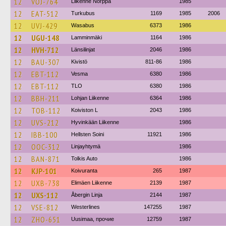
12
VOJ-764
Liikenne Norppa
1985
12
EAT-512
Turkubus
1169
1985
2006
12
UVJ-429
Wasabus
6373
1986
12
UGU-148
Lamminmäki
1164
1986
12
HVH-712
Länsilinjat
2046
1986
12
BAU-307
Kivistö
811-86
1986
12
EBT-112
Vesma
6380
1986
12
EBT-112
TLO
6380
1986
12
BBH-211
Lohjan Liikenne
6364
1986
12
TOB-112
Koiviston L
2043
1986
12
UVS-212
Hyvinkään Liikenne
1986
12
IBB-100
Hellsten Soini
11921
1986
12
OOC-312
Linjayhtymä
1986
12
BAN-871
Tolkis Auto
1986
12
KJP-101
Koivuranta
265
1987
12
UXB-738
Elimäen Liikenne
2139
1987
12
UXS-112
Åbergin Linja
2144
1987
12
VSE-812
Westerlines
147255
1987
12
ZHO-651
Uusimaa, прочие
12759
1987