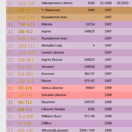
12
ZGC-729
Valkeakosken Liikenn
1690
01.1996
03.2023
12
UBF-872
Y. Makkonen
1889
1997
12
NCN-134
Rautalammin Auto
1997
12
TMF-625
Mäkela
24714
1997
12
OIB-912
Ingves
148623
1997
12
NCN-134
Rautalammin Auto
1997
12
ZGU-122
Metsälän Linja
4
1997
12
ZGO-903
Leiniön Liikenne
1997
12
OIB-912
Ingves Bussar
148623
1997
12
BIA-563
Vesanen
148638
1997
12
JCA-983
Kosonen
863-97
1997
12
LZB-623
Revon
875-97
1997
12
FFI-579
Vekka Liikenne
89847
1998
12
LIB-743
Soisalon Liikenne
1998
12
HIJ-712
Muurinen
148797
1998
12
HIB-511
Liikenne Norppa
1945
1998
12
ÅLA 308
Williams Buss
871-98
1998
12
IIJ-190
OlliBus
1998
12
EIP-197
Alhonen&Lastunen
2099 / 030
1998