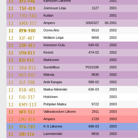
12
AYS-946
Kamusen Liikenne
2001
12
TSF-419
Joensuun Linja
1127
2001
12
TYO-580
Kutilan
2001
12
XMX-357
Ampers
S000327
06.2001
12
RYN-900
Osmo Aho
9510
2002
12
XJF-487
Möllärin Linjat
9658
2002
12
ZOF-412
Koiviston Oulu
540-02
2002
12
UYA-813
Kivistö
474-02
2002
12
RSI-932
Makkonen
2002
12
SKA-852
Sundellbus
P010186
2002
12
MLT-802
Mäkela
9630
2002
12
SLF-398
Antti Kangas
588-02
2002
12
RSB-481
Matka-Niinimäki
636-03
2003
12
FJO-337
Hokkinen
2003
12
KMY-113
Pohjolan Matka
9722
2003
12
NFF-512
Valkeakosken Liikenn
2911
2003
12
LMJ-459
Ampers
1720
2003
12
YFG-785
K-S Liikenne
698-03
2003
12
UBI-326
Lamminmäki
9816
2003