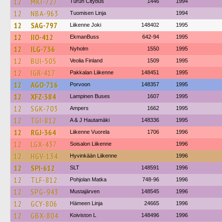
12
MKI-727
Turun Citybus
1446
1994
12
NBA-963
Tuomisen Linja
1994
12
SAG-797
Liikenne Joki
148402
1995
12
IIO-412
EkmanBuss
642-94
1995
12
ILG-736
Nyholm
1550
1995
12
BUI-505
Veolia Finland
1509
1995
12
IGR-417
Pakkalan Liikenne
148451
1995
12
AGO-716
Porvoon
148357
1995
12
XFZ-384
Lampinen Buses
1607
1995
12
SGK-703
Ampers
1662
1995
12
TGI-812
A & J Hautamäki
148336
1995
12
RGJ-364
Liikenne Vuorela
1706
1996
12
LGX-437
Soisalon Liikenne
1996
12
HGV-134
Hyvinkään Liikenne
1996
12
SPI-612
SLT
148591
1996
12
TLF-812
Pohjolan Matka
748-96
1996
12
SPG-943
Mustajärven
148545
1996
12
GCY-806
Hämeen Linja
24665
1996
12
GBX-804
Koiviston L
148496
1996