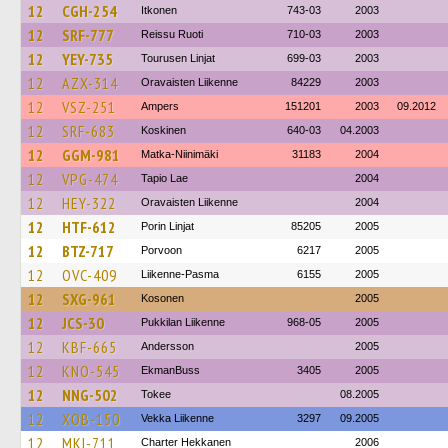
12
CGH-254
Itkonen
743-03
2003
12
SRF-777
Reissu Ruoti
710-03
2003
12
YEY-735
Tourusen Linjat
699-03
2003
12
AZX-314
Oravaisten Liikenne
84229
2003
12
VSZ-251
Ampers
151201
2003
09.2012
12
SRF-683
Koskinen
640-03
04.2003
12
GGM-981
Matka-Niinimäki
31183
2004
12
VPG-474
Tapio Lae
2004
12
HEY-322
Oravaisten Liikenne
2004
12
HTF-612
Porin Linjat
85205
2005
12
BTZ-717
Porvoon
6217
2005
12
OVC-409
Liikenne-Pasma
6155
2005
12
SXG-961
Kosonen
2005
12
JCS-30
Pukkilan Liikenne
968-05
2005
12
KBF-665
Andersson
2005
12
KNO-545
EkmanBuss
3405
2005
12
NNG-502
Tokee
08.2005
12
XOB-150
Vekka Liikenne
3297
09.2005
12
MKI-711
Charter Hekkanen
2006