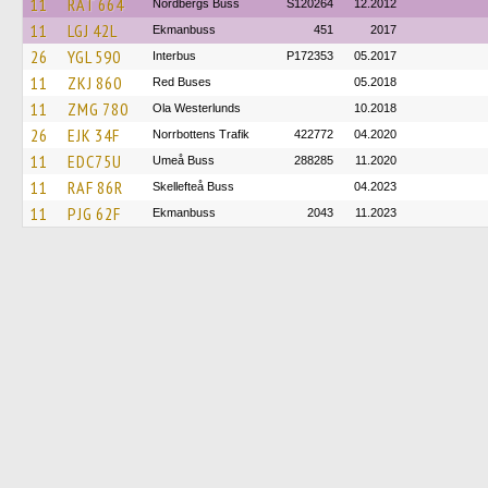
11
RAT 664
Nordbergs Buss
S120264
12.2012
11
LGJ 42L
Ekmanbuss
451
2017
26
YGL 590
Interbus
P172353
05.2017
11
ZKJ 860
Red Buses
05.2018
11
ZMG 780
Ola Westerlunds
10.2018
26
EJK 34F
Norrbottens Trafik
422772
04.2020
11
EDC75U
Umeå Buss
288285
11.2020
11
RAF 86R
Skellefteå Buss
04.2023
11
PJG 62F
Ekmanbuss
2043
11.2023