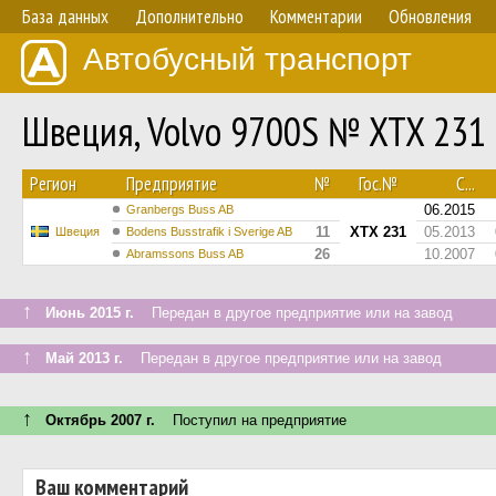
База данных
Дополнительно
Комментарии
Обновления
Автобусный транспорт
Швеция, Volvo 9700S № XTX 231
Регион
Предприятие
№
Гос.№
С...
06.2015
Granbergs Buss AB
11
XTX 231
05.2013
Швеция
Bodens Busstrafik i Sverige AB
26
10.2007
Abramssons Buss AB
↑
Июнь 2015 г.
Передан в другое предприятие или на завод
↑
Май 2013 г.
Передан в другое предприятие или на завод
↑
Октябрь 2007 г.
Поступил на предприятие
Ваш комментарий