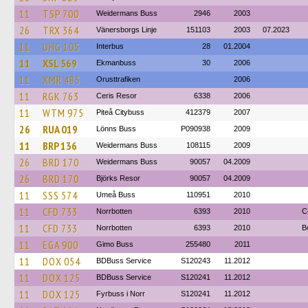
11
TSP 700
Weidermans Buss
2946
2003
26
TRX 364
Vänersborgs Linje
151103
2003
07.2023
11
UHG 105
Interbus
28
01.2004
11
XSL 569
Ekmanbuss
30
2006
11
XMR 485
Orusttrafiken
2006
11
RGK 763
Ceris Resor
6338
2006
11
WTM 975
Piteå Citybuss
412379
2007
26
RUA 019
Lönns Buss
P090938
2009
11
BRP 136
Weidermans Buss
108115
2009
26
BRD 170
Weidermans Buss
90057
04.2009
26
BRD 170
Björks Resor
90057
04.2009
11
SSS 574
Umeå Buss
110951
2010
11
CFD 733
Norrbotten
6393
2010
C
11
CFD 733
Norrbotten
6393
2010
B
11
EGA 900
Gimo Buss
255480
2011
11
DOX 054
BDBuss Service
S120243
11.2012
11
DOX 125
BDBuss Service
S120241
11.2012
11
DOX 125
Fyrbuss i Norr
S120241
11.2012