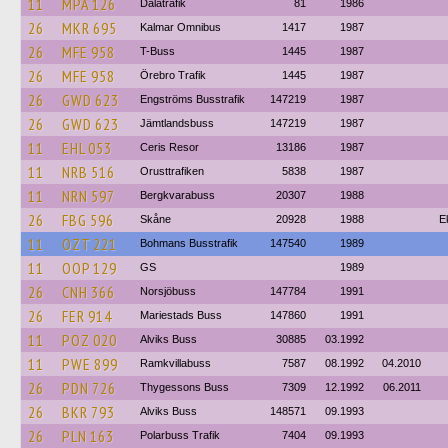
11
MPA 126
Dalatrafik
81
1986
26
MKR 695
Kalmar Omnibus
1417
1987
26
MFE 958
T-Buss
1445
1987
26
MFE 958
Örebro Trafik
1445
1987
26
GWD 623
Engströms Busstrafik
147219
1987
26
GWD 623
Jämtlandsbuss
147219
1987
11
EHL 053
Ceris Resor
13186
1987
11
NRB 516
Orusttrafiken
5838
1987
11
NRN 597
Bergkvarabuss
20307
1988
26
FBG 596
Skåne
20928
1988
E
11
OZT 221
Bohmans Busstrafik
147540
1989
11
OOP 129
GS
1989
26
CNH 366
Norsjöbuss
147784
1991
26
FER 914
Mariestads Buss
147860
1991
11
POZ 020
Alviks Buss
30885
03.1992
11
PWE 899
Ramkvillabuss
7587
08.1992
04.2010
26
PDN 726
Thygessons Buss
7309
12.1992
06.2011
26
BKR 793
Alviks Buss
148571
09.1993
26
PLN 163
Polarbuss Trafik
7404
09.1993