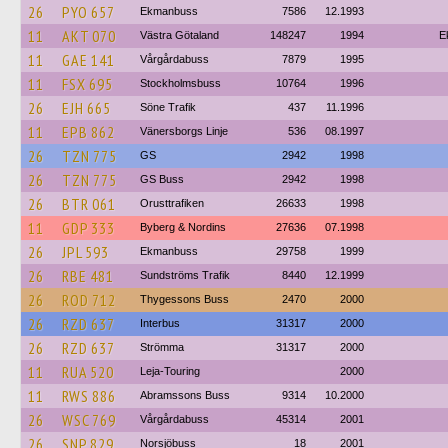
26
PYO 657
Ekmanbuss
7586
12.1993
11
AKT 070
Västra Götaland
148247
1994
E
11
GAE 141
Vårgårdabuss
7879
1995
11
FSX 695
Stockholmsbuss
10764
1996
26
EJH 665
Söne Trafik
437
11.1996
11
EPB 862
Vänersborgs Linje
536
08.1997
26
TZN 775
GS
2942
1998
26
TZN 775
GS Buss
2942
1998
26
BTR 061
Orusttrafiken
26633
1998
11
GDP 333
Byberg & Nordins
27636
07.1998
26
JPL 593
Ekmanbuss
29758
1999
26
RBE 481
Sundströms Trafik
8440
12.1999
26
ROD 712
Thygessons Buss
2470
2000
26
RZD 637
Interbus
31317
2000
26
RZD 637
Strömma
31317
2000
11
RUA 520
Leja-Touring
2000
11
RWS 886
Abramssons Buss
9314
10.2000
26
WSC 769
Vårgårdabuss
45314
2001
26
SNP 829
Norsjöbuss
18
2001