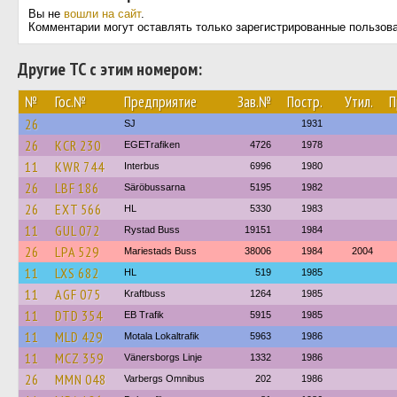
Вы не
вошли на сайт
.
Комментарии могут оставлять только зарегистрированные пользов
Другие ТС с этим номером:
№
Гос.№
Предприятие
Зав.№
Постр.
Утил.
П
26
SJ
1931
26
KCR 230
EGETrafiken
4726
1978
11
KWR 744
Interbus
6996
1980
26
LBF 186
Säröbussarna
5195
1982
26
EXT 566
HL
5330
1983
11
GUL 072
Rystad Buss
19151
1984
26
LPA 529
Mariestads Buss
38006
1984
2004
11
LXS 682
HL
519
1985
11
AGF 075
Kraftbuss
1264
1985
11
DTD 354
EB Trafik
5915
1985
11
MLD 429
Motala Lokaltrafik
5963
1986
11
MCZ 359
Vänersborgs Linje
1332
1986
26
MMN 048
Varbergs Omnibus
202
1986