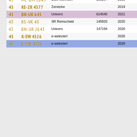
43
RE-ZR 4377
Zeretzke
2019
43
BN-UR 643
Univers
614540
2021
43
RS-VK 43
SR Remscheid
145833
2025
43
BN-UR 2643
Univers
147194
2026
43
K-EW 4326
e-weinzierl
2026
43
K-EW 4326
e-weinzierl
2026