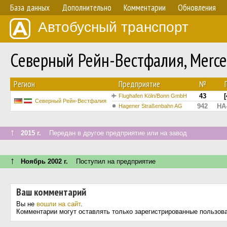
База данных
Дополнительно
Комментарии
Обновления
Автобусный транспорт
Северный Рейн-Вестфалия, Merce
Регион
Предприятие
№
43
[
Flughafen Köln/Bonn GmbH
Северный Рейн-Вестфалия
942
HA
Hagener Straßenbahn AG
↑
2015 г.
Передан в другое предприятие или на завод
↑
Ноябрь 2002 г.
Поступил на предприятие
Ваш комментарий
Вы не
вошли на сайт
.
Комментарии могут оставлять только зарегистрированные пользов