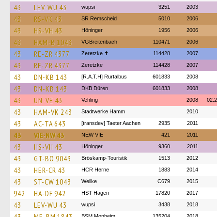
43
LEV-WU 43
wupsi
3251
2003
43
RS-VK 43
SR Remscheid
5010
2006
43
HS-VH 43
Höninger
1956
2006
43
HAM-B 1043
VGBreitenbach
110471
2006
43
RE-ZR 4377
Zeretzke ✝
114428
2007
43
RE-ZR 4377
Zeretzke
114428
2007
43
DN-KB 143
[R.A.T.H] Rurtalbus
601833
2008
43
DN-KB 143
DKB Düren
601833
2008
43
UN-VE 43
Vehling
2008
02.
43
HAM-VK 243
Stadtwerke Hamm
2010
43
AC-TA 643
[transdev] Taeter Aachen
2935
2011
43
VIE-NW 43
NEW VIE
421
2011
43
HS-VH 43
Höninger
9360
2011
43
GT-BO 9043
Bröskamp-Touristik
1513
2012
43
HER-CR 43
HCR Herne
1883
2014
43
ST-CW 1043
Weilke
C679
2015
942
HA-DF 942
HST Hagen
17820
2017
43
LEV-WU 43
wupsi
3438
2018
43
ME-BM 1843
BSM Monheim
135204
2018