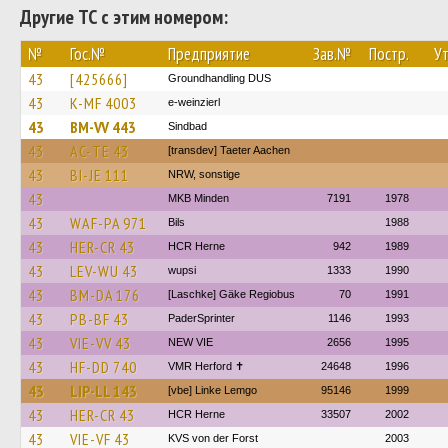
Другие ТС с этим номером:
№
Гос.№
Предприятие
Зав.№
Постр.
Ут
43
[425666]
Groundhandling DUS
43
K-MF 4003
e-weinzierl
43
BM-VV 443
Sindbad
43
AC-TE 43
[transdev] Taeter Aachen
43
BI-JE 111
NRW, sonstige
43
MKB Minden
7191
1978
43
WAF-PA 971
Bils
1988
43
HER-CR 43
HCR Herne
942
1989
43
LEV-WU 43
wupsi
1333
1990
43
BM-DA 176
[Laschke] Gäke Regiobus
70
1991
43
PB-BF 43
PaderSprinter
1146
1993
43
VIE-VV 43
NEW VIE
2656
1995
43
HF-DD 740
VMR Herford ✝
24648
1996
43
LIP-LL 143
[vbe] Linke Lemgo
95146
1999
43
HER-CR 43
HCR Herne
33507
2002
43
VIE-VF 43
KVS von der Forst
2003