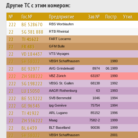
Другие ТС с этим номером:
№
Гос.№
Предприятие
Зав.№
Постр.
Утил.
222
BE 528670
RBS Worblaufen
22
SG 381 888
RTB Rheintal
22
TI 41622
FART Locarno
22
FR 483
GFM Bulle
22
VD 184437
VTS Voyages
22
SH 38022
VBSH Schaffhausen
1980
22
BE 92977
AVG Grindelwald
8974
06.1989
222
ZH 588222
VBZ Zürich
63197
1990
222
SG 198222
VBSG St. Gallen
68138
1992
22
LU 15050
AAGR Rothenburg
63
1993
222
BE 513222
SVB Bernmobil
1046
1994
222
GE 96345
tpg Genève
75754
1994
22
TI 41922
ARL Lugano
85152
1996
22
ZH 556222
Maag
7582-2
1999
22
BL 6439
BLT Baselland
90036
1999
22
SH 38022
VBSH Schaffhausen
2001