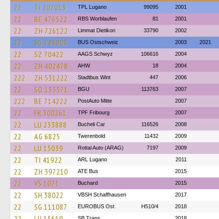
22
TI 207013
TPL Lugano
99095
2001
22
BE 476522
RBS Worblaufen
81
2001
22
ZH 726122
Limmat Dietikon
33790
2002
22
SG 143903
BUS Ostschweiz
2003
2021
22
SZ 70422
AAGS Schwyz
106616
2004
22
ZH 402478
AHW
18
2004
222
ZH 531222
Stadtbus Wint
447
2006
22
SO 133371
BGU
113763
2007
222
BE 714222
PostAuto Mitte
2007
22
FR 300261
TPF Fribourg
2007
22
LU 233888
Bucheli Car
116526
2008
22
AG 6825
Twerenbold
11432
2009
22
LU 15039
Rottal Auto (ARAG)
7197
2009
22
TI 41922
ARL Lugano
2011
22
ZH 397210
ATE Bus
2015
22
VS 1071
Buchard
2015
22
SH 38022
VBSH Schaffhausen
2017
22
SG 111087
EUROBUS Ost
H510/4
2018
22
LU 15610
SB Trans
2018