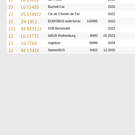
22
LU 15430
Bucheli Car
2020
22
VS 539922
Cie de Chemin de Fer
2022
22
ZH 1912
EUROBUS welti-furrer
142995
2022
222
BE 883222
SVB Bernmobil
2022
22
LU 15732
AAGR Rothenburg
B492
02.2023
22
SG 7360
regiobus
0W99
2024
22
BE 13428
SteinerBUS
N422
12.2025