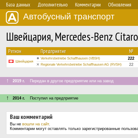
База данных
Дополнительно
Комментарии
Обновления
Автобусный транспорт
Швейцария, Mercedes-Benz Citar
Регион
Предприятие
№
222
Verkehrsbetriebe Schaffhausen (VBSH)
Швейцария
22
Regionale Verkehrsbetriebe Schaffhausen AG (RVSH)
↑
2019 г.
Передан в другое предприятие или на завод
↑
2014 г.
Поступил на предприятие
Ваш комментарий
Вы не
вошли на сайт
.
Комментарии могут оставлять только зарегистрированные пользов