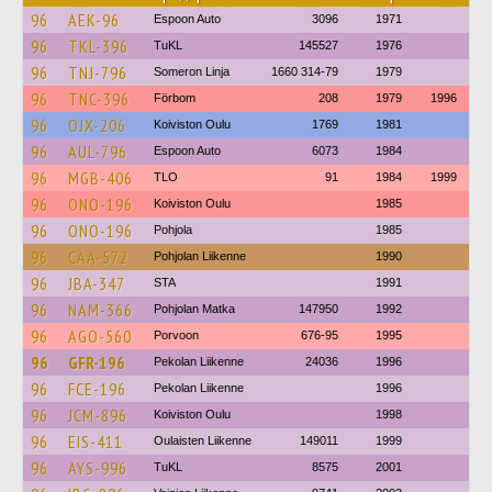
96
AEK-96
Espoon Auto
3096
1971
96
TKL-396
TuKL
145527
1976
96
TNJ-796
Someron Linja
1660 314-79
1979
96
TNC-396
Förbom
208
1979
1996
96
OJX-206
Koiviston Oulu
1769
1981
96
AUL-796
Espoon Auto
6073
1984
96
MGB-406
TLO
91
1984
1999
96
ONO-196
Koiviston Oulu
1985
96
ONO-196
Pohjola
1985
96
CAA-572
Pohjolan Liikenne
1990
96
JBA-347
STA
1991
96
NAM-366
Pohjolan Matka
147950
1992
96
AGO-560
Porvoon
676-95
1995
96
GFR-196
Pekolan Liikenne
24036
1996
96
FCE-196
Pekolan Liikenne
1996
96
JCM-896
Koiviston Oulu
1998
96
EIS-411
Oulaisten Liikenne
149011
1999
96
AYS-996
TuKL
8575
2001