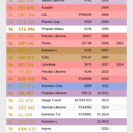
96
IBG-896
Vainion Liikenne
9741
2003
96
FGS-690
Kuopion
2004
96
EMT-946
LSL
P040206
2004
96
HZZ-368
Raision Linja
3016
2004
96
STG-996
Pohjolan Matka
6136
2005
96
FKS-996
Pekolan Liikenne
56437
2006
96
FHP-343
Paunu
167-06
2006
2021
96
XEY-672
Koiviston L
4132
2007
96
HMI-825
TuKL
276-07
2007
96
XEY-396
Länsilinjat
3675
2007
2024
96
FIY-385
Pekolan Liikenne
4144
2010
96
BOB-438
TKL
P104509
2010
96
CHP-976
Koiviston Oulu
8308
2011
96
JHK-492
Pohjolan Liikenne
335-11
10.2011
96
JLE-630
Saaga Travel
417264 913
2013
96
ZOC-441
Härmän Liikenne
P142350
2014
96
ILL-609
Koiviston Tre
P143981
07.2014
96
UZA-599
Koiviston L
12.2015
96
KNM-620
Ingves
2016