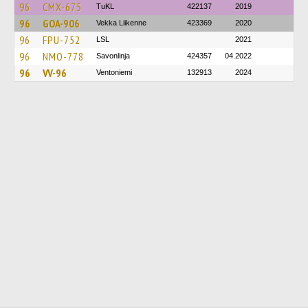
96
CMX-675
TuKL
422137
2019
96
GOA-906
Vekka Liikenne
423369
2020
96
FPU-752
LSL
2021
96
NMO-778
Savonlinja
424357
04.2022
96
VV-96
Ventoniemi
132913
2024