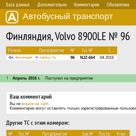
База данных
Дополнительно
Комментарии
Обновления
Автобусный транспорт
Финляндия, Volvo 8900LE № 96
Регион
Предприятие
№
Гос.№
С...
96
NJZ-664
04.2016
Финляндия
Jalobus Oy
↑
Апрель 2016 г.
Поступил на предприятие
Ваш комментарий
Вы не
вошли на сайт
.
Комментарии могут оставлять только зарегистрированные пользов
Другие ТС с этим номером:
№
Гос.№
Предприятие
Зав.№
Постр.
Утил.