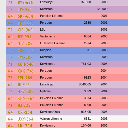
72
BYS-696
Länsilinjat
376-00
2000
72
FJV-956
Koiviston L
12.2000
64
SKF-664
Pekolan Liikenne
2001
64
RPR-183
Porvoon
2636
2001
72
XIB-969
LSL
2001
64
JFF-951
Ventoniemi
6554
2003
64
NJZ-786
Oulaisten Liikenne
2974
2003
72
SRF-772
Kuopion
111
2003
72
SYL-202
Koiviston L
2003
72
CGH-346
Koiviston L
761-03
2003
64
XKG-746
Porvoon
2004
72
FPL-789
Porvoon
9923
2004
64
JII-988
Länsilinjat
S040065
2004
72
HZZ-382
Nyholm
3029
2004
64
BPM-864
Pekolan Liikenne
3974
2005
72
ICI-729
Pekolan Liikenne
8998
2005
64
ORI-164
Koiviston Oulu
913-05
2005
64
UXY-664
Vainion Liikenne
6331
2006
64
LKI-794
Koiviston L
164-06
2006