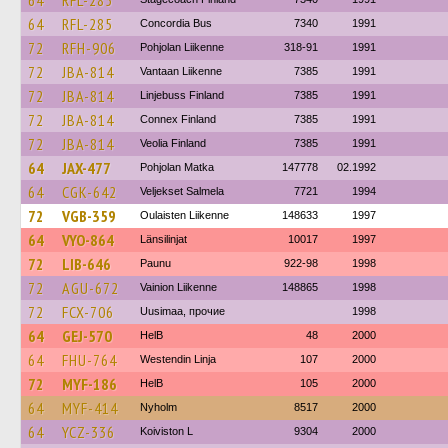
64
RFL-285
64
RFL-285
Concordia Bus
7340
1991
72
RFH-906
Pohjolan Liikenne
318-91
1991
72
JBA-814
Vantaan Liikenne
7385
1991
72
JBA-814
Linjebuss Finland
7385
1991
72
JBA-814
Connex Finland
7385
1991
72
JBA-814
Veolia Finland
7385
1991
64
JAX-477
Pohjolan Matka
147778
02.1992
64
CGK-642
Veljekset Salmela
7721
1994
72
VGB-359
Oulaisten Liikenne
148633
1997
64
VYO-864
Länsilinjat
10017
1997
72
LIB-646
Paunu
922-98
1998
72
AGU-672
Vainion Liikenne
148865
1998
72
FCX-706
Uusimaa, прочие
1998
64
GEJ-570
HelB
48
2000
64
FHU-764
Westendin Linja
107
2000
72
MYF-186
HelB
105
2000
64
MYF-414
Nyholm
8517
2000
64
YCZ-336
Koiviston L
9304
2000