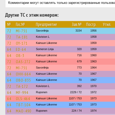
Комментарии могут оставлять только зарегистрированные пользов
Другие ТС с этим номером:
№
Гос.№
Предприятие
Зав.№
Постр.
Утил.
72
MI-751
Savonlinja
3154
1956
72
TA-181
Koiviston L
1958
72
OY-171
Kainuun Liikenne
1959
64
ED-64
Someron Linja
320
1959
64
OB-3
Kainuun Liikenne
716
1960
72
OAS-272
Kainuun Liikenne
679
1963
72
MI-751
Savonlinja
773
1964
64
OHH-664
Kainuun Liikenne
70
1967
64
OBO-835
Kainuun Liikenne
70
1967
72
TA-172
Koiviston L
392
1970
64
MF-994
Ruponen
2229 / 72
1972
64
OLS-464
Kainuun Liikenne
1107 / 753
1973
64
TBT-104
Kainuun Liikenne
1107 / 753
1973
64
MAO-490
Ruponen
224 / 74
1974