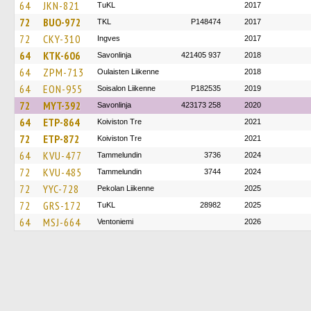
64
JKN-821
TuKL
2017
72
BUO-972
TKL
P148474
2017
72
CKY-310
Ingves
2017
64
KTK-606
Savonlinja
421405 937
2018
64
ZPM-713
Oulaisten Liikenne
2018
64
EON-955
Soisalon Liikenne
P182535
2019
72
MYT-392
Savonlinja
423173 258
2020
64
ETP-864
Koiviston Tre
2021
72
ETP-872
Koiviston Tre
2021
64
KVU-477
Tammelundin
3736
2024
72
KVU-485
Tammelundin
3744
2024
72
YYC-728
Pekolan Liikenne
2025
72
GRS-172
TuKL
28982
2025
64
MSJ-664
Ventoniemi
2026