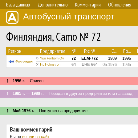
База данных
Дополнительно
Комментарии
Обновления
Автобусный транспорт
Финляндия, Camo № 72
Регион
Предприятие
№
Гос.№
С...
По...
72
ELM-772
1989
1996
Yrjö Förbom Oy
Финляндия
64
UHE-664
05.1976
1985
Hj. Holmstrom
↑
1996 г.
Списан
↑
1985 г. — 1989 г.
Передан в другое предприятие или на завод
↑
Май 1976 г.
Поступил на предприятие
Ваш комментарий
Вы не
вошли на сайт
.