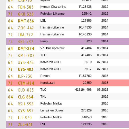
64
KAH-90
64
FKN-383
Kymen Charterline
P123436
2012
72
GKB-328
Pohjolan Liikenne
1254-2
2012
64
KMT-636
LSL
127988
2014
64
ZOC-442
Härmän Liikenne
P144536
2014
72
LRA-272
Härmän Liikenne
P146130
2014
72
BRT-782
Paunu
3123
2014
64
KMT-874
V-S Bussipalvelut
417404
06.2014
72
KMT-882
TLO
417405
06.2014
64
UYS-476
Koiviston Oulu
3610
07.2014
72
UYS-482
Koiviston Oulu
3617
07.2014
64
JLP-730
Revon
P157762
2015
72
CTM-424
Korsisaari
22859
2015
64
KUX-883
TLO
418194 498
06.2015
64
CLG-864
TKL
2016
64
RSH-398
Pohjolan Matka
2016
64
KYS-697
Lampinen Buses
273129
2016
72
JJT-870
Pohjolan Matka
1465-3
2016
72
ZLL-341
LSL
121335
2016