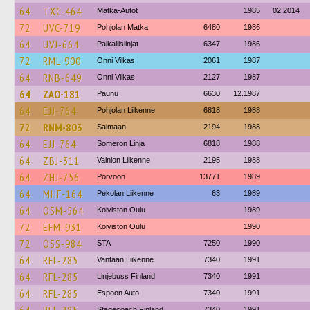
64
TXC-464
Matka-Autot
1985
02.2014
72
UVC-719
Pohjolan Matka
6480
1986
64
UVJ-664
Paikallislinjat
6347
1986
72
RML-900
Onni Vilkas
2061
1987
64
RNB-649
Onni Vilkas
2127
1987
64
ZAO-181
Paunu
6630
12.1987
64
EJJ-764
Pohjolan Liikenne
6818
1988
72
RNM-803
Saimaan
2194
1988
64
EJJ-764
Someron Linja
6818
1988
64
ZBJ-311
Vainion Liikenne
2195
1988
64
ZHJ-756
Porvoon
13771
1989
64
MHF-164
Pekolan Liikenne
63
1989
64
OSM-564
Koiviston Oulu
1989
72
EFM-931
Koiviston Oulu
1990
72
OSS-984
STA
7250
1990
64
RFL-285
Vantaan Liikenne
7340
1991
64
RFL-285
Linjebuss Finland
7340
1991
64
RFL-285
Espoon Auto
7340
1991
Stagecoach Finland
7340
1991