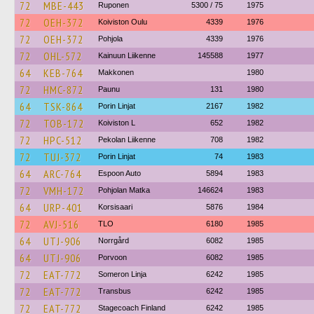
72
MBE-443
Ruponen
5300 / 75
1975
72
OEH-372
Koiviston Oulu
4339
1976
72
OEH-372
Pohjola
4339
1976
72
OHL-572
Kainuun Liikenne
145588
1977
64
KEB-764
Makkonen
1980
72
HMC-872
Paunu
131
1980
64
TSK-864
Porin Linjat
2167
1982
72
TOB-172
Koiviston L
652
1982
72
HPC-512
Pekolan Liikenne
708
1982
72
TUJ-372
Porin Linjat
74
1983
64
ARC-764
Espoon Auto
5894
1983
72
VMH-172
Pohjolan Matka
146624
1983
64
URP-401
Korsisaari
5876
1984
72
AVJ-516
TLO
6180
1985
64
UTJ-906
Norrgård
6082
1985
64
UTJ-906
Porvoon
6082
1985
72
EAT-772
Someron Linja
6242
1985
72
EAT-772
Transbus
6242
1985
72
EAT-772
Stagecoach Finland
6242
1985