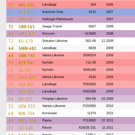
72
AVG-601
Länsilinjat
264
2006
72
XEY-672
Koiviston Oulu
4132
2007
72
HMI-557
Helsingin Palveluauto
2007
72
CNX-165
Saaga Travel
6667
2008
64
GMZ-827
Porvoon
413683
2008
72
RJI-179
Soisalon Liikenne
562-08
12.2008
64
SMM-682
Länsilinjat
6828
2009
64
CNK-745
Vekka Liikenne
S090024
2009
72
ATY-542
Nyholm
712-09
2009
72
JJL-167
Nyholm
S090190
2009
72
GOA-882
Vekka Liikenne
4330
2009
72
GIO-925
Länsilinjat
P093283
2009
72
GIO-928
Länsilinjat
P093286
2009
64
RJI-237
Pohjolan Liikenne
564-09
02.2009
72
GPA-333
Vainion Liikenne
P102900
2010
64
NIN-704
Korsisaari
11374
2011
64
MKK-764
Paunu
P113992
07.2011
72
CIJ-149
Revon
416026 331
11.2011
Ingves
1246-1
2012