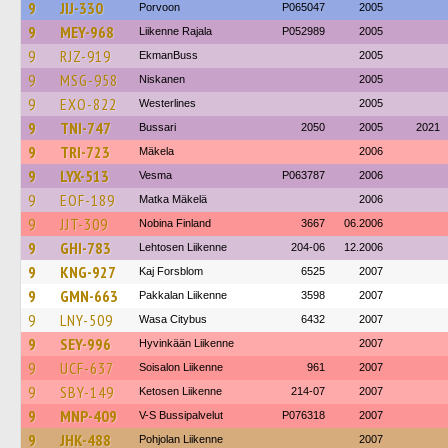
9
JIJ-330
Porvoon
P065047
2005
9
MEY-968
Liikenne Rajala
P052989
2005
9
RJZ-919
EkmanBuss
2005
9
MSG-958
Niskanen
2005
9
EXO-822
Westerlines
2005
9
TNI-747
Bussari
2050
2005
2021
9
TRI-723
Mäkela
2006
9
LYX-513
Vesma
P063787
2006
9
EOF-189
Matka Mäkelä
2006
9
JJT-309
Nobina Finland
3667
06.2006
9
GHI-783
Lehtosen Liikenne
204-06
12.2006
9
KNG-927
Kaj Forsblom
6525
2007
9
GMN-663
Pakkalan Liikenne
3598
2007
9
LNY-509
Wasa Citybus
6432
2007
9
SEY-996
Hyvinkään Liikenne
2007
9
UCF-637
Soisalon Liikenne
961
2007
9
SBY-149
Ketosen Liikenne
214-07
2007
9
MNP-409
V-S Bussipalvelut
P076318
2007
9
JHK-488
Pohjolan Liikenne
2007