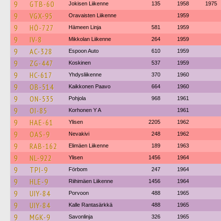
9
GTB-60
Jokisen Liikenne
135
1958
1975
9
VGX-95
Oravaisten Liikenne
1959
9
HÖ-727
Hämeen Linja
581
1959
9
IV-8
Mikkolan Liikenne
264
1959
9
AC-328
Espoon Auto
610
1959
9
ZG-447
Koskinen
537
1959
9
HC-617
Yhdysliikenne
370
1960
9
OB-514
Kaikkonen Paavo
664
1960
9
ON-535
Pohjola
968
1961
9
OI-85
Korhonen Y A
1961
9
HAE-61
Ylisen
2205
1962
9
OAS-9
Nevakivi
248
1962
9
RAB-162
Elimäen Liikenne
189
1963
9
NL-922
Ylisen
1456
1964
9
TPI-9
Förbom
247
1964
9
HLE-9
Riihimäen Liikenne
1456
1964
9
UIY-84
Porvoon
488
1965
9
UIY-84
Kalle Rantasärkkä
488
1965
9
MGK-9
Savonlinja
326
1965