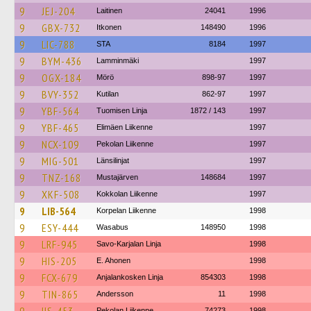
9
JEJ-204
Laitinen
24041
1996
9
GBX-732
Itkonen
148490
1996
9
LIC-788
STA
8184
1997
9
BYM-436
Lamminmäki
1997
9
OGX-184
Mörö
898-97
1997
9
BVY-352
Kutilan
862-97
1997
9
YBF-564
Tuomisen Linja
1872 / 143
1997
9
YBF-465
Elimäen Liikenne
1997
9
NCX-109
Pekolan Liikenne
1997
9
MIG-501
Länsilinjat
1997
9
TNZ-168
Mustajärven
148684
1997
9
XKF-508
Kokkolan Liikenne
1997
9
LIB-564
Korpelan Liikenne
1998
9
ESY-444
Wasabus
148950
1998
9
LRF-945
Savo-Karjalan Linja
1998
9
HIS-205
E. Ahonen
1998
9
FCX-679
Anjalankosken Linja
854303
1998
9
TIN-865
Andersson
11
1998
Pekolan Liikenne
74273
1998