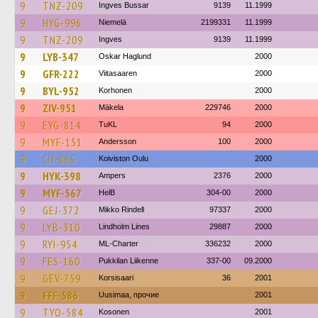
9
TNZ-209
Ingves Bussar
9139
11.1999
9
HYG-996
Niemelä
2199331
11.1999
9
TNZ-209
Ingves
9139
11.1999
9
LYB-347
Oskar Haglund
2000
9
GFR-222
Viitasaaren
2000
9
BYL-952
Korhonen
2000
9
ZIV-951
Mäkela
229746
2000
9
EYG-814
TuKL
94
2000
9
MYF-151
Andersson
100
2000
9
CIJ-165
Koiviston Oulu
2000
9
HYK-398
Ampers
2376
2000
9
MYF-567
HelB
304-00
2000
9
GEJ-372
Mikko Rindell
97337
2000
9
LYB-310
Lindholm Lines
29887
2000
9
RYI-954
ML-Charter
336232
2000
9
FES-160
Pukkilan Liikenne
337-00
09.2000
9
GEV-759
Korsisaari
36
2001
9
FFF-586
Uusimaa, прочие
2001
9
TYO-584
Kosonen
2001