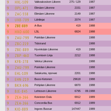
9
HXL-109
Valkeakosken Liikenn
275 / 129
1987
9
OPL-471
Elimäen Liikenne
2151
1987
9
ZAC-558
Elimäen Liikenne
2149
1987
9
UXB-709
Lähilinjat
2074
1987
9
ZBE-889
A-Bus
419
1988
9
HXO-600
LSL
6824
1988
9
ZAU-799
Pukkilan Liikenne
1988
9
ZBC-219
Tidstrand
1988
9
ZBE-889
Hyvinkään Liikenne
419
1988
9
ZBP-460
Tuomisen Linja
2212
1988
9
KFB-278
Vekka Liikenne
1988
9
ZAU-799
Pukkilan Liikenne
1988
9
EHL-109
Satakunta, прочие
2201
1988
9
EHN-219
Bussi-Ketonen
29618
1988
9
BKX-696
Pohjolan Liikenne
6870
1988
9
BJE-845
Lehtosen Liikenne
6795
09.1988
9
ZEA-266
Koiviston Oulu
6912
1989
9
ZEA-266
Concordia Bus
6912
1989
9
KIO-889
Ingves Bussar
147447
1989