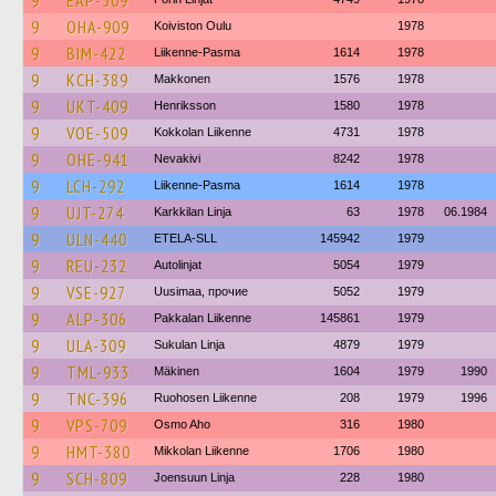
9
EAP-509
9
OHA-909
Koiviston Oulu
1978
9
BIM-422
Liikenne-Pasma
1614
1978
9
KCH-389
Makkonen
1576
1978
9
UKT-409
Henriksson
1580
1978
9
VOE-509
Kokkolan Liikenne
4731
1978
9
OHE-941
Nevakivi
8242
1978
9
LCH-292
Liikenne-Pasma
1614
1978
9
UJT-274
Karkkilan Linja
63
1978
06.1984
9
ULN-440
ETELA-SLL
145942
1979
9
REU-232
Autolinjat
5054
1979
9
VSE-927
Uusimaa, прочие
5052
1979
9
ALP-306
Pakkalan Liikenne
145861
1979
9
ULA-309
Sukulan Linja
4879
1979
9
TML-933
Mäkinen
1604
1979
1990
9
TNC-396
Ruohosen Liikenne
208
1979
1996
9
VPS-709
Osmo Aho
316
1980
9
HMT-380
Mikkolan Liikenne
1706
1980
9
SCH-809
Joensuun Linja
228
1980