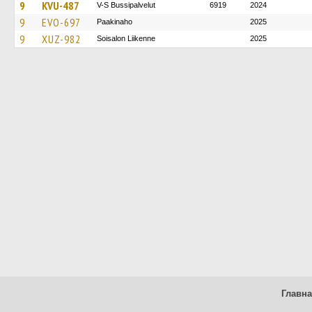
9
KVU-487
V-S Bussipalvelut
6919
2024
9
EVO-697
Paakinaho
2025
9
XUZ-982
Soisalon Liikenne
2025
Главн