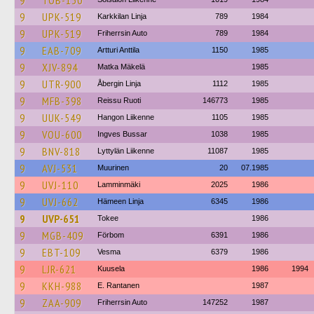
9
TOB-130
9
UPK-519
Karkkilan Linja
789
1984
9
UPK-519
Friherrsin Auto
789
1984
9
EAB-709
Artturi Anttila
1150
1985
9
XJV-894
Matka Mäkelä
1985
9
UTR-900
Åbergin Linja
1112
1985
9
MFB-398
Reissu Ruoti
146773
1985
9
UUK-549
Hangon Liikenne
1105
1985
9
VOU-600
Ingves Bussar
1038
1985
9
BNV-818
Lyttylän Liikenne
11087
1985
9
AVJ-531
Muurinen
20
07.1985
9
UVJ-110
Lamminmäki
2025
1986
9
UVJ-662
Hämeen Linja
6345
1986
9
UVP-651
Tokee
1986
9
MGB-409
Förbom
6391
1986
9
EBT-109
Vesma
6379
1986
9
LJR-621
Kuusela
1986
1994
9
KKH-988
E. Rantanen
1987
9
ZAA-909
Friherrsin Auto
147252
1987