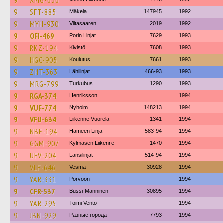
9
XMG-656
9
SFT-885
Mäkela
147945
1992
9
MYH-930
Viitasaaren
2019
1992
9
OFI-469
Porin Linjat
7629
1993
9
RKZ-194
Kivistö
7608
1993
9
HGC-905
Koulutus
7661
1993
9
ZHT-363
Lähilinjat
466-93
1993
9
MRG-799
Turkubus
1290
1993
9
RGA-374
Henriksson
1994
9
VUF-774
Nyholm
148213
1994
9
VFU-634
Liikenne Vuorela
1341
1994
9
NBF-194
Hämeen Linja
583-94
1994
9
GGM-907
Kylmäsen Liikenne
1470
1994
9
UFV-204
Länsilinjat
514-94
1994
9
VLF-646
Vesma
30928
1994
9
YAR-331
Porvoon
1994
9
CFR-537
Bussi-Manninen
30895
1994
9
YAR-295
Toimi Vento
1994
9
JBN-929
Разные города
7793
1994