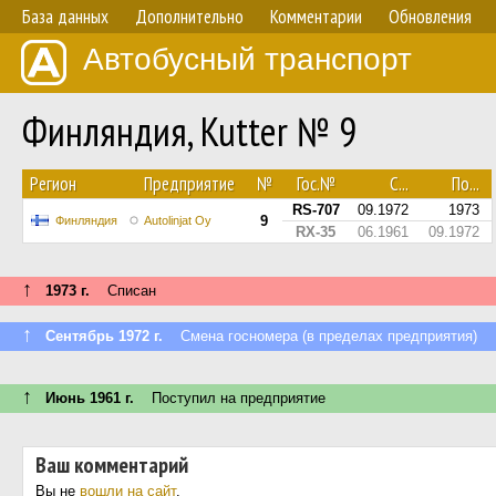
База данных
Дополнительно
Комментарии
Обновления
Автобусный транспорт
Финляндия, Kutter № 9
Регион
Предприятие
№
Гос.№
С...
По...
RS-707
09.1972
1973
9
Финляндия
Autolinjat Oy
RX-35
06.1961
09.1972
↑
1973 г.
Списан
↑
Сентябрь 1972 г.
Смена госномера (в пределах предприятия)
↑
Июнь 1961 г.
Поступил на предприятие
Ваш комментарий
Вы не
вошли на сайт
.