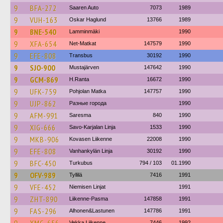
9
BFA-272
Saaren Auto
7073
1989
9
VUH-163
Oskar Haglund
13766
1989
9
BNE-540
Lamminmäki
1990
9
XFA-654
Net-Matkat
147579
1990
9
EFE-808
Transbus
30192
1990
9
SJO-900
Mustajärven
147642
1990
9
GCM-869
H.Ranta
16672
1990
9
UFK-759
Pohjolan Matka
147757
1990
9
UJP-862
Разные города
1990
9
AFM-991
Saresma
840
1990
9
XIG-666
Savo-Karjalan Linja
1533
1990
9
MKB-906
Kovasen Liikenne
22008
1990
9
EFE-808
Vanhankylän Linja
30192
1990
9
BFC-450
Turkubus
794 / 103
01.1990
9
OFV-989
Tyllilä
7416
1991
9
VFE-452
Niemisen Linjat
1991
9
ZHT-890
Liikenne-Pasma
147858
1991
9
FAS-296
Alhonen&Lastunen
147786
1991
Vekka Liikenne
7446
1992