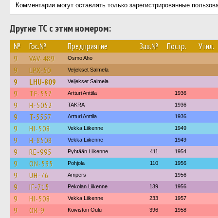
Комментарии могут оставлять только зарегистрированные пользов
Другие ТС с этим номером:
№
Гос.№
Предприятие
Зав.№
Постр.
Утил.
9
VAV-489
Osmo Aho
9
LPX-50
Veljekset Salmela
9
LHU-809
Veljekset Salmela
9
TF-557
Artturi Anttila
1936
9
H-5052
TAKRA
1936
9
T-5557
Artturi Anttila
1936
9
HI-508
Vekka Liikenne
1949
9
H-8508
Vekka Liikenne
1949
9
RE-995
Pyhtään Liikenne
411
1954
9
ON-535
Pohjola
110
1956
9
UH-76
Ampers
1956
9
IF-715
Pekolan Liikenne
139
1956
9
HI-508
Vekka Liikenne
233
1957
9
OR-9
Koiviston Oulu
396
1958