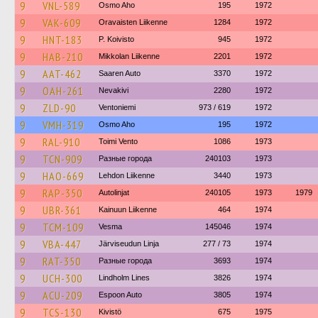
9
VNL-589
Osmo Aho
195
1972
9
VAK-609
Oravaisten Liikenne
1284
1972
9
HNT-183
P. Koivisto
945
1972
9
HAB-210
Mikkolan Liikenne
2201
1972
9
AAT-462
Saaren Auto
3370
1972
9
OAH-261
Nevakivi
2280
1972
9
ZLD-90
Ventoniemi
973 / 619
1972
9
VMH-319
Osmo Aho
195
1972
9
RAL-910
Toimi Vento
1086
1973
9
TCN-909
Разные города
240103
1973
9
HAO-669
Lehdon Liikenne
3440
1973
9
RAP-350
Autolinjat
240105
1973
1979
9
UBR-361
Kainuun Liikenne
464
1974
9
TCM-109
Vesma
145046
1974
9
VBA-447
Järviseudun Linja
277 / 73
1974
9
RAT-350
Разные города
3693
1974
9
UCH-300
Lindholm Lines
3826
1974
9
ACU-209
Espoon Auto
3805
1974
9
TCS-130
Kivistö
675
1975