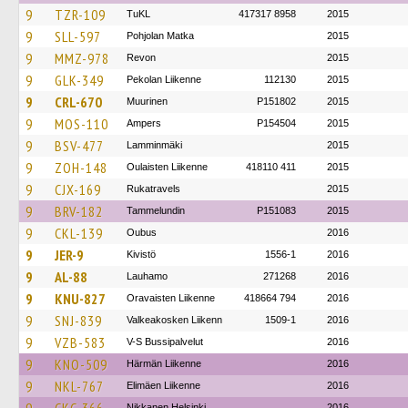
9
TZR-109
TuKL
417317 8958
2015
9
SLL-597
Pohjolan Matka
2015
9
MMZ-978
Revon
2015
9
GLK-349
Pekolan Liikenne
112130
2015
9
CRL-670
Muurinen
P151802
2015
9
MOS-110
Ampers
P154504
2015
9
BSV-477
Lamminmäki
2015
9
ZOH-148
Oulaisten Liikenne
418110 411
2015
9
CJX-169
Rukatravels
2015
9
BRV-182
Tammelundin
P151083
2015
9
CKL-139
Oubus
2016
9
JER-9
Kivistö
1556-1
2016
9
AL-88
Lauhamo
271268
2016
9
KNU-827
Oravaisten Liikenne
418664 794
2016
9
SNJ-839
Valkeakosken Liikenn
1509-1
2016
9
VZB-583
V-S Bussipalvelut
2016
9
KNO-509
Härmän Liikenne
2016
9
NKL-767
Elimäen Liikenne
2016
Nikkanen Helsinki
2016