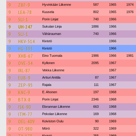
9
ZBF-9
Hyvinkään Liikenne
587
1965
1974
9
LEA-78
Kuusela
802
1965
1976
9
SLI-1
Porin Linjat
740
1966
9
UH-247
Sukulan Linja
1886
1966
9
SLI-1
Vähärauman
740
1966
9
HKV-514
Kivistö
1966
9
HG-333
Kivistö
1966
9
XHB-67
Eino Tuomala
1986
1966
1981
9
OVE-34
Kyllonen
2095
1967
9
IRL-87
Vekka Liikenne
1967
9
EUB-9
Artturi Anttila
87
1967
9
ZEP-95
Rajala
111
1967
9
KNC-9
E. Ahonen
197
1968
9
BTX-8
Porin Linjat
2346
1968
9
ISK-90
Elorannan Liikenne
663
1968
9
ITM-77
Pekolan Liikenne
169
1968
9
OEL-409
Koiviston Oulu
90
1969
9
OT-980
Mörö
322
1969
Kivistö
255
1969