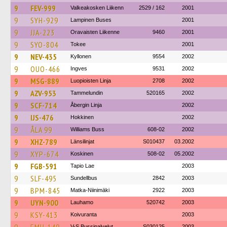
9
FEV-999
Valkeakosken Liikenn
2529 / 162
2001
9
SYH-929
Lampinen Buses
2001
9
JJA-223
Oravaisten Liikenne
9460
2001
9
SYO-804
Tokee
2001
9
NEV-435
Kyllonen
9554
2002
9
OUO-466
Ingves
9531
2002
9
MSG-889
Luopioisten Linja
2708
2002
9
AZV-953
Tammelundin
520165
2002
9
SCF-714
Åbergin Linja
2002
9
IJS-476
Hokkinen
2002
9
ÅLA 99
Williams Buss
608-02
2002
9
XHZ-789
Länsilinjat
S010437
03.2002
9
XYP-674
Koskinen
508-02
05.2002
9
FGB-591
Tapio Lae
2003
9
SLF-495
Sundellbus
2842
2003
9
BPM-845
Matka-Niinimäki
2922
2003
9
UYN-900
Lauhamo
520742
2003
9
KSY-413
Koivuranta
2003
V-S Bussipalvelut
S030125
2003