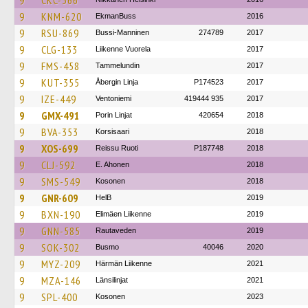
9
CKC-366
9
KNM-620
EkmanBuss
2016
9
RSU-869
Bussi-Manninen
274789
2017
9
CLG-133
Liikenne Vuorela
2017
9
FMS-458
Tammelundin
2017
9
KUT-355
Åbergin Linja
P174523
2017
9
IZE-449
Ventoniemi
419444 935
2017
9
GMX-491
Porin Linjat
420654
2018
9
BVA-353
Korsisaari
2018
9
XOS-699
Reissu Ruoti
P187748
2018
9
CLJ-592
E. Ahonen
2018
9
SMS-549
Kosonen
2018
9
GNR-609
HelB
2019
9
BXN-190
Elimäen Liikenne
2019
9
GNN-585
Rautaveden
2019
9
SOK-302
Busmo
40046
2020
9
MYZ-209
Härmän Liikenne
2021
9
MZA-146
Länsilinjat
2021
9
SPL-400
Kosonen
2023