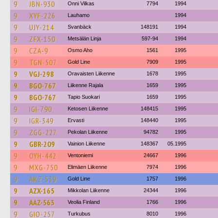
9
JBN-930
Onni Vilkas
7794
1994
9
XYF-226
Lauhamo
1994
9
UJY-214
Svanbäck
148191
1994
9
ZFX-150
Metsälän Linja
597-94
1994
9
CZA-9
Osmo Aho
1561
1995
9
TGN-507
Gold Line
7909
1995
9
VGJ-298
Oravaisten Liikenne
1678
1995
9
BGO-767
Liikenne Rajala
1659
1995
9
BGO-767
Tapio Suokari
1659
1995
9
IGI-790
Ketosen Liikenne
148415
1995
9
IGR-349
Ervasti
148440
1995
9
ZGG-227
Pekolan Liikenne
94782
1995
9
GBR-209
Vainion Liikenne
148367
05.1995
9
OYH-442
Ventoniemi
24667
1996
9
MXG-750
Elimäen Liikenne
7974
1996
9
AKZ-539
Gold Line
1757
1996
9
AZX-165
Mikkolan Liikenne
24344
1996
9
AAZ-563
Veolia Finland
1766
1996
9
GIO-257
Turkubus
8010
1996