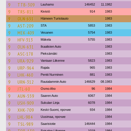
9
TTB-309
Lauhamo
146452
11.1982
9
TRS-811
Kivistö
914
1983
9
OLN-631
Hämeen Turistiauto
1983
9
AST-209
STA
5853
1983
9
MEK-409
Vesanen
5754
1983
9
HFV-313
Mäkela
5755
1983
9
OLN-631
Ikaalisten Auto
1983
9
ASC-178
Pieksämäki
1983
9
URA-929
Vantaan Liikenne
5823
1983
9
URP-964
Rajala
965
1983
9
LHK-460
Pentti Nurminen
881
1983
9
URN-312
Rautalammin Auto
146629
08.1983
9
JTL-60
Osmo Aho
96
1984
9
AUN-559
Saaren Auto
6067
1984
9
USH-909
Sukulan Linja
6078
1984
9
XHK-709
Keski-Suomi, прочие
934
1984
9
LHL-984
Uusimaa, прочие
1984
9
TSL-989
Saaristotie
146444
1984
Soisalon Liikenne
1019
1984