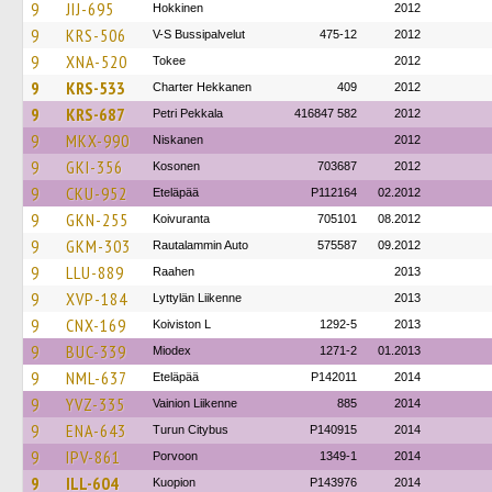
9
JIJ-695
Hokkinen
2012
9
KRS-506
V-S Bussipalvelut
475-12
2012
9
XNA-520
Tokee
2012
9
KRS-533
Charter Hekkanen
409
2012
9
KRS-687
Petri Pekkala
416847 582
2012
9
MKX-990
Niskanen
2012
9
GKI-356
Kosonen
703687
2012
9
CKU-952
Eteläpää
P112164
02.2012
9
GKN-255
Koivuranta
705101
08.2012
9
GKM-303
Rautalammin Auto
575587
09.2012
9
LLU-889
Raahen
2013
9
XVP-184
Lyttylän Liikenne
2013
9
CNX-169
Koiviston L
1292-5
2013
9
BUC-339
Miodex
1271-2
01.2013
9
NML-637
Eteläpää
P142011
2014
9
YVZ-335
Vainion Liikenne
885
2014
9
ENA-643
Turun Citybus
P140915
2014
9
IPV-861
Porvoon
1349-1
2014
9
ILL-604
Kuopion
P143976
2014