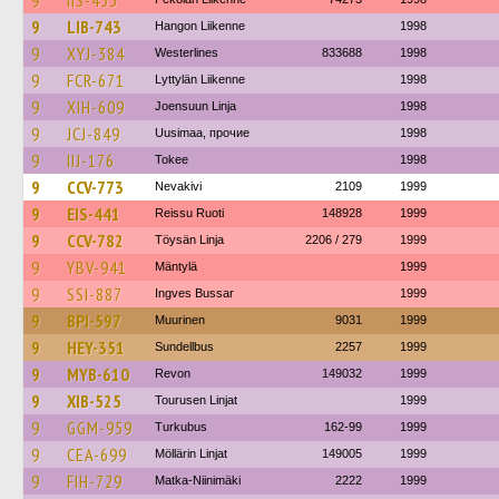
9
IIS-453
9
LIB-743
Hangon Liikenne
1998
9
XYJ-384
Westerlines
833688
1998
9
FCR-671
Lyttylän Liikenne
1998
9
XIH-609
Joensuun Linja
1998
9
JCJ-849
Uusimaa, прочие
1998
9
IIJ-176
Tokee
1998
9
CCV-773
Nevakivi
2109
1999
9
EIS-441
Reissu Ruoti
148928
1999
9
CCV-782
Töysän Linja
2206 / 279
1999
9
YBV-941
Mäntylä
1999
9
SSI-887
Ingves Bussar
1999
9
BPI-597
Muurinen
9031
1999
9
HEY-351
Sundellbus
2257
1999
9
MYB-610
Revon
149032
1999
9
XIB-525
Tourusen Linjat
1999
9
GGM-959
Turkubus
162-99
1999
9
CEA-699
Möllärin Linjat
149005
1999
9
FIH-729
Matka-Niinimäki
2222
1999