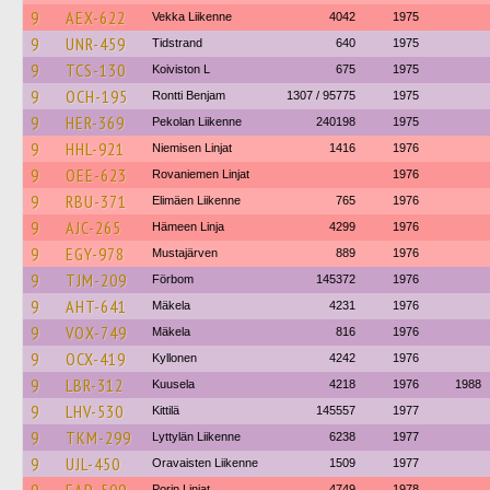
9
AEX-622
Vekka Liikenne
4042
1975
9
UNR-459
Tidstrand
640
1975
9
TCS-130
Koiviston L
675
1975
9
OCH-195
Rontti Benjam
1307 / 95775
1975
9
HER-369
Pekolan Liikenne
240198
1975
9
HHL-921
Niemisen Linjat
1416
1976
9
OEE-623
Rovaniemen Linjat
1976
9
RBU-371
Elimäen Liikenne
765
1976
9
AJC-265
Hämeen Linja
4299
1976
9
EGY-978
Mustajärven
889
1976
9
TJM-209
Förbom
145372
1976
9
AHT-641
Mäkela
4231
1976
9
VOX-749
Mäkela
816
1976
9
OCX-419
Kyllonen
4242
1976
9
LBR-312
Kuusela
4218
1976
1988
9
LHV-530
Kittilä
145557
1977
9
TKM-299
Lyttylän Liikenne
6238
1977
9
UJL-450
Oravaisten Liikenne
1509
1977
Porin Linjat
4749
1978