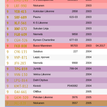
9
EMU-149
9
LRF-990
Niskanen
2003
9
YER-413
Kokkolan Liikenne
2858
2003
9
SRF-689
Paunu
615-03
2003
9
XLF-361
K-S Liikenne
2003
9
XNF-172
Sukulan Linja
2003
9
FGB-609
Niemelä
9858
2003
9
CGH-326
Kymen Charterline
677-03
2003
9
FKB-808
Bussi-Manninen
95703
2003
04.2017
9
CYK-135
Satabus
227
2004
9
VVP-871
Lappi, прочие
2004
9
JFV-283
Niemelä
9968
2004
9
TPG-859
Jyrkilä
799-04
2004
9
VVN-130
Vekka Liikenne
2004
9
LPG-864
Dahl Citybus
2004
9
KMT-812
Kivistö
P040082
2004
9
OAI-661
OlliBus
2005
9
GKM-309
Pekolan Liikenne
3976
2005
9
JKL-828
Niskanen
3557
2005