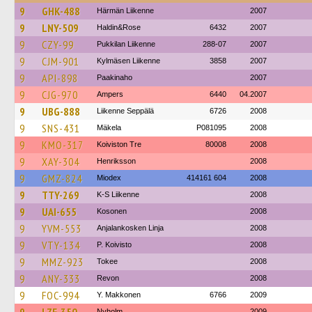
9
GHK-488
Härmän Liikenne
2007
9
LNY-509
Haldin&Rose
6432
2007
9
CZY-99
Pukkilan Liikenne
288-07
2007
9
CJM-901
Kylmäsen Liikenne
3858
2007
9
API-898
Paakinaho
2007
9
CJG-970
Ampers
6440
04.2007
9
UBG-888
Liikenne Seppälä
6726
2008
9
SNS-431
Mäkela
P081095
2008
9
KMO-317
Koiviston Tre
80008
2008
9
XAY-304
Henriksson
2008
9
GMZ-824
Miodex
414161 604
2008
9
TTY-269
K-S Liikenne
2008
9
UAI-655
Kosonen
2008
9
YVM-553
Anjalankosken Linja
2008
9
VTY-134
P. Koivisto
2008
9
MMZ-923
Tokee
2008
9
ANY-333
Revon
2008
9
FOC-994
Y. Makkonen
6766
2009
Nyholm
2009