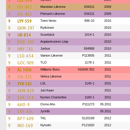
9
LZE-350
9
GIS-862
Mantelan Liikenne
634211
2009
9
GIS-862
Peimarin Liikenne
634211
2009
9
LYY-539
Toimi Vento
896-10
2010
9
GKM-297
Rytkönen
2010
9
IJB-854
Svanbäck
1014-1
2010
9
BOB-245
Anjalankosken Linja
2010
9
HNY-761
Jarbus
584868
2010
9
LSO-654
Vainion Liikenne
P113605
2011
9
GOC-909
TLO
1178-1
2011
9
ÅL 5006
Williams Buss
416040 352
2011
9
CIG-321
Vekka Liikenne
2011
9
YVR-181
LSL
1145-1
2011
9
SKM-829
Jari Kaari
2011
9
SOK-514
Kymen Charterline
1160-1
2011
9
AHO-9
Osmo Aho
P111273
05.2011
9
SXY-436
Jyrkilä
05.2011
9
BPT-609
TKL
S120199
2012
9
INO-169
Nyholm
P121820
2012