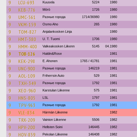
9
LCU-693
Kuusela
5224
1980
9
KEB-776
Mörö
1726
1980
9
UMC-561
Разные города
1714/36980
1980
9
VKM-159
Osmo Aho
265
1980
9
TOM-827
Anjalankosken Linja
1980
9
HMT-380
U. T. Tuomi
1706
1980
9
HMM-400
Valkeakosken Liikenn
5145
04.1980
9
TOB-126
Haldin&Rose
1981
9
KEK-298
E. Ahonen
1765 / 41781
1981
9
UNC-900
Разные города
146219
1981
9
AOL-109
Friherrsin Auto
529
1981
9
TXH-349
Разные города
1792
1981
9
XEO-960
Karstulan Liikenne
575
1981
9
HNS-805
LSL
1797
1981
9
TPV-963
Разные города
1792
1981
9
VLE-834
Härmän Liikenne
1982
9
TRX-209
Vainion Liikenne
5506
1982
9
HPV-200
Hellsten Soini
146445
1982
9
HOV-859
Pekolan Liikenne
146408
1982