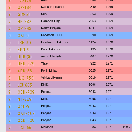
9
TA-178
9
OV-184
Kainuun Liikenne
340
1969
9
GJX-31
Suni
263
1969
9
HK-882
Hämeen Linja
2563
1969
9
OV-898
Rontti Benjam
AL11
1969
9
OAI-9
Koiviston Oulu
90
1969
9
LRE-80
Heiskasen Liikenne
1124
1970
9
EPN-9
Porin Liikenne
135
1970
9
HHR-90
Anton Mäntylä
407
1970
9
HNU-879
Ylisen
922
1971
9
ABN-68
Porin Linjat
3025
1971
9
HJO-739
Vekka Liikenne
3019
1971
9
LCJ-663
Kittilä
3096
1971
9
OEH-709
Pohjola
3043
1971
9
NT-219
Kittilä
3096
1971
9
OSE-9
Pohjola
3043
1971
9
OAB-609
Pohjola
3043
1971
9
OCN-209
Pohjola
3043
1971
9
TXL-66
Mäkinen
84
1971
1985