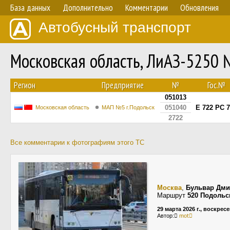
База данных
Дополнительно
Комментарии
Обновления
Автобусный транспорт
Московская область, ЛиАЗ-5250
Регион
Предприятие
№
Гос.№
051013
051040
Е 722 РС 
Московская область
МАП №5 г.Подольск
2722
Все комментарии к фотографиям этого ТС
Москва
,
Бульвар Дми
Маршрут
520 Подольс
29 марта 2026 г., воскрес
Автор:
ٓmotً