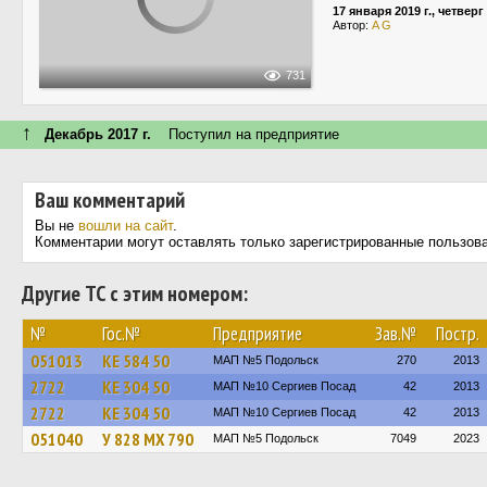
17 января 2019 г., четверг
Автор:
A G
731
↑
Декабрь 2017 г.
Поступил на предприятие
Ваш комментарий
Вы не
вошли на сайт
.
Комментарии могут оставлять только зарегистрированные пользов
Другие ТС с этим номером:
№
Гос.№
Предприятие
Зав.№
Постр.
051013
КЕ 584 50
МАП №5 Подольск
270
2013
2722
КЕ 304 50
МАП №10 Сергиев Посад
42
2013
2722
КЕ 304 50
МАП №10 Сергиев Посад
42
2013
051040
У 828 МХ 790
МАП №5 Подольск
7049
2023