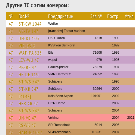
Другие ТС с этим номером:
№
Гос.№
Предприятие
Зав.№
Постр.
Утил.
47
ST-CW 1047
Weilke
47
AC-TA 147
[transdev] Taeter Aachen
47
DN-DT 103
DKB Düren
1318
1990
47
VIE-DV 3
KVS von der Forst
1992
47
WAF-PA 823
Bils
71608
1993
47
LEV-WU 47
wupsi
979
1993
47
PB-BF 47
PaderSprinter
78279
1994
47
HF-DE 119
VMR Herford ✝
24652
1996
47
ST-WS 547
Schäpers
1998
47
ST-KR 547
Schäpers
30264
2000
47
[4147]
Köln Bonn Airport
101951
2002
47
HER-CR 47
HCR Herne
2002
47
ST-WS 547
Schäpers
2004
47
UN-VE 47
Vehling
2004
2021
47
RS-VK 47
SR Remscheid
5014
2006
47
HAM-B 1047
VGBreitenbach
113231
2007