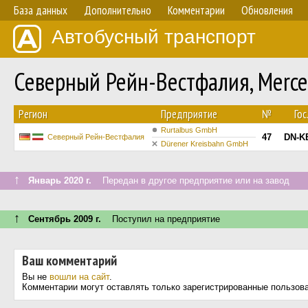
База данных
Дополнительно
Комментарии
Обновления
Автобусный транспорт
Северный Рейн-Вестфалия, Merced
Регион
Предприятие
№
Го
Rurtalbus GmbH
47
DN-K
Северный Рейн-Вестфалия
Dürener Kreisbahn GmbH
↑
Январь 2020 г.
Передан в другое предприятие или на завод
↑
Сентябрь 2009 г.
Поступил на предприятие
Ваш комментарий
Вы не
вошли на сайт
.
Комментарии могут оставлять только зарегистрированные пользов