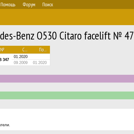
Помощь
Форум
Поиск
es-Benz O530 Citaro facelift № 47
с.№
С...
По...
01.2020
B 347
09.2009
01.2020
атели.