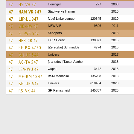
47
HS-VH 47
Höninger
277
2008
47
HAM-VK 247
Stadtwerke Hamm
2010
47
LIP-LL 947
[vbe] Linke Lemgo
120845
2010
47
VIE-NW 47
NEW VIE
9896
2011
47
ST-WS 547
Schäpers
2013
47
HER-CR 47
HCR Herne
130071
2015
47
RE-BX 4770
[Zeretzke] Schmudde
4774
2015
47
BN-UR 547
Univers
2017
47
AC-TA 547
[transdev] Taeter Aachen
2018
47
LEV-WU 47
wupsi
3442
2018
47
ME-BM 1847
BSM Monheim
135208
2018
47
BN-UR 647
Univers
618464
2023
47
RS-VK 47
SR Remscheid
145837
2025