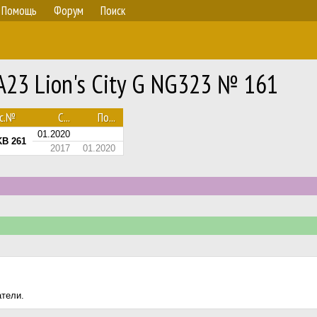
Помощь
Форум
Поиск
23 Lion's City G NG323 № 161
ос.№
С...
По...
01.2020
KB 261
2017
01.2020
атели.