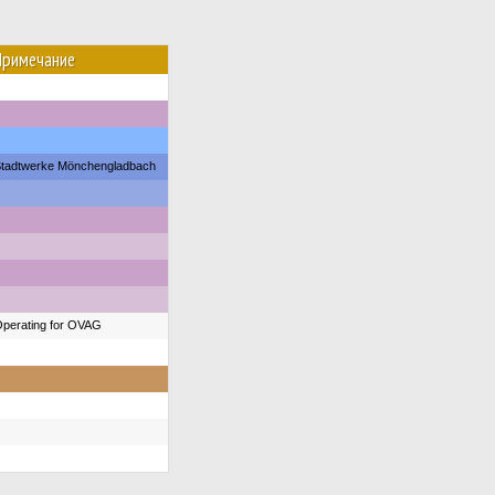
Примечание
tadtwerke Mönchengladbach
perating for OVAG