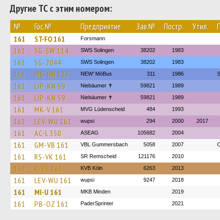
Другие ТС с этим номером:
№
Гос.№
Предприятие
Зав.№
Постр.
Утил.
161
ST-FO 161
Forsmann
161
SG-SW 114
SWS Solingen
38202
1983
161
SG-2044
SWS Solingen
38202
1983
161
MG-HN 133
NEW' MöBus
311
1986
S
161
LIP-KN 59
Niebäumer ✝︎
59821
1989
161
LIP-KN 59
Niebäumer ✝︎
59821
1989
161
MK-V 161
MVG Lüdenscheid
484
1993
161
LEV-WU 161
wupsi
294
2000
2017
161
AC-L 350
ASEAG
105682
2004
161
GM-VB 161
VBL Gummersbach
5058
2007
O
161
RS-VK 161
SR Remscheid
121176
2010
161
K-VB 161
KVB Köln
6263
2013
161
LEV-WU 161
wupsi
9247
2018
161
MI-U 161
MKB Minden
2019
161
PB-OZ 161
PaderSprinter
2021