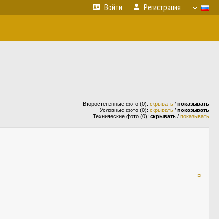
Войти
Регистрация
Второстепенные фото (0):
скрывать
/
показывать
Условные фото (0):
скрывать
/
показывать
Технические фото (0):
скрывать
/
показывать
¤