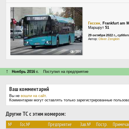
Гессен
,
Frankfurt am 
Маршрут
51
29 октября 2022 г., суббот
Автор:
Oliver Zenglein
354
↑
Ноябрь 2016 г.
Поступил на предприятие
Ваш комментарий
Вы не
вошли на сайт
.
Комментарии могут оставлять только зарегистрированные пользов
Другие ТС с этим номером:
№
Гос.№
Предприятие
Зав.№
Постр.
Примеча