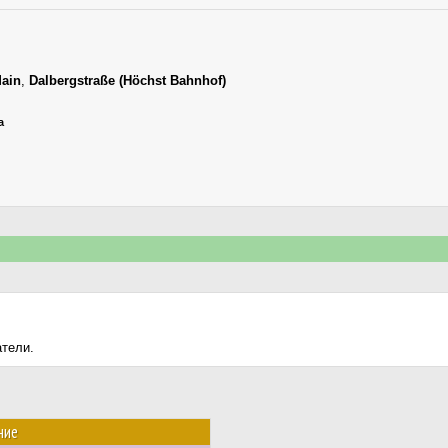
Main
,
Dalbergstraße (Höchst Bahnhof)
а
атели.
ние