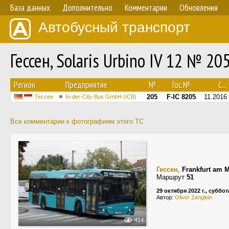
База данных
Дополнительно
Комментарии
Обновления
Автобусный транспорт
Гессен, Solaris Urbino IV 12 № 20
Регион
Предприятие
№
Гос.№
С...
205
F-IC 8205
11.2016
Гессен
In-der-City-Bus GmbH (ICB)
Все комментарии к фотографиям этого ТС
Гессен
,
Frankfurt am 
Маршрут
51
29 октября 2022 г., суббот
Автор:
Oliver Zenglein
414