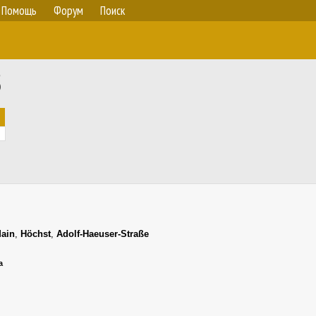
Помощь
Форум
Поиск
5
Main
,
Höchst
,
Adolf-Haeuser-Straße
а