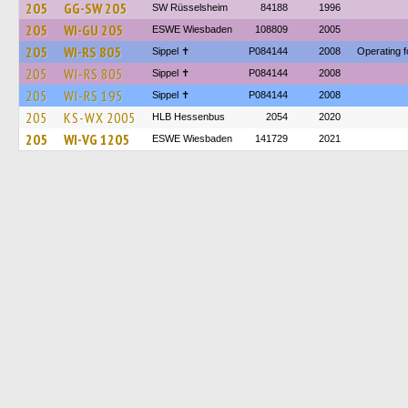
205
GG-SW 205
SW Rüsselsheim
84188
1996
205
WI-GU 205
ESWE Wiesbaden
108809
2005
205
WI-RS 805
Sippel ✝︎
P084144
2008
Operating 
205
WI-RS 805
Sippel ✝︎
P084144
2008
205
WI-RS 195
Sippel ✝︎
P084144
2008
205
KS-WX 2005
HLB Hessenbus
2054
2020
205
WI-VG 1205
ESWE Wiesbaden
141729
2021