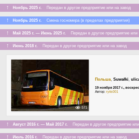
↑
Ноябрь 2025 г.
Передан в другое предприятие или на завод
↑
Ноябрь 2025 г.
Смена госномера (в пределах предприятия)
↑
Май 2025 г. — Июнь 2025 г.
Передан в другое предприятие или 
↑
Июнь 2018 г.
Передан в другое предприятие или на завод
Польша
,
Suwałki
,
ulic
19 ноября 2017 г., воскре
Автор:
rytis001
571
↑
Август 2016 г. — Май 2017 г.
Передан в другое предприятие или
↑
Июль 2016 г.
Передан в другое предприятие или на завод