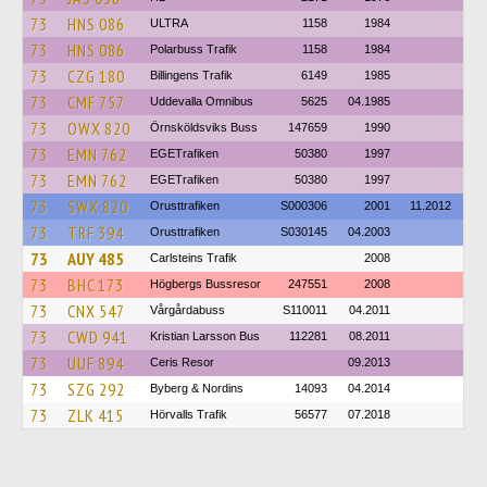
73
HNS 086
ULTRA
1158
1984
73
HNS 086
Polarbuss Trafik
1158
1984
73
CZG 180
Billingens Trafik
6149
1985
73
CMF 757
Uddevalla Omnibus
5625
04.1985
73
OWX 820
Örnsköldsviks Buss
147659
1990
73
EMN 762
EGETrafiken
50380
1997
73
EMN 762
EGETrafiken
50380
1997
73
SWX 820
Orusttrafiken
S000306
2001
11.2012
73
TRF 394
Orusttrafiken
S030145
04.2003
73
AUY 485
Carlsteins Trafik
2008
73
BHC 173
Högbergs Bussresor
247551
2008
73
CNX 547
Vårgårdabuss
S110011
04.2011
73
CWD 941
Kristian Larsson Bus
112281
08.2011
73
UUF 894
Ceris Resor
09.2013
73
SZG 292
Byberg & Nordins
14093
04.2014
73
ZLK 415
Hörvalls Trafik
56577
07.2018