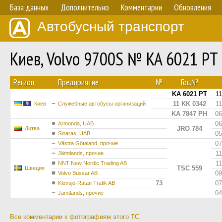
База данных
Дополнительно
Комментарии
Обновления
Автобусный транспорт
Киев, Volvo 9700S № KA 6021 PT
Регион
Предприятие
№
Гос.№
KA 6021 PT
11
11 KK 0342
11
Киев
Служебные автобусы организаций
KA 7847 PH
06
06
Armonda, UAB
JRO 784
Литва
05
Sinaras, UAB
07
Västra Götaland, прочие
11
Jämtlands, прочие
11
NNT New Nordic Trading AB
TSC 559
Швеция
09
Volvo Bussar AB
73
07
Klövsjö-Rätan Trafik AB
04
Jämtlands, прочие
Все комментарии к фотографиям этого ТС