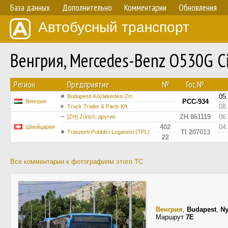
База данных
Дополнительно
Комментарии
Обновления
Автобусный транспорт
Венгрия, Mercedes-Benz O530G C
Регион
Предприятие
№
Гос.№
05
Budapesti Közlekedési Zrt.
PCC-934
Венгрия
08
Truck Trailer & Parts Kft.
ZH 861119
06
[ZH] Zürich, другие
402
04
Швейцария
TI 207013
Trasporti Pubblici Luganesi (TPL)
22
Все комментарии к фотографиям этого ТС
Венгрия
,
Budapest
,
Ny
Маршрут
7E