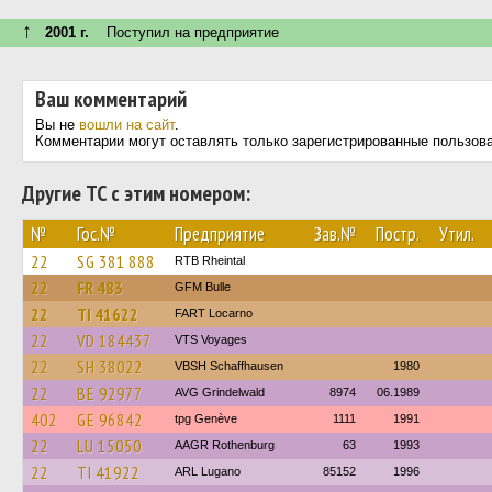
↑
2001 г.
Поступил на предприятие
Ваш комментарий
Вы не
вошли на сайт
.
Комментарии могут оставлять только зарегистрированные пользов
Другие ТС с этим номером:
№
Гос.№
Предприятие
Зав.№
Постр.
Утил.
22
SG 381 888
RTB Rheintal
22
FR 483
GFM Bulle
22
TI 41622
FART Locarno
22
VD 184437
VTS Voyages
22
SH 38022
VBSH Schaffhausen
1980
22
BE 92977
AVG Grindelwald
8974
06.1989
402
GE 96842
tpg Genève
1111
1991
22
LU 15050
AAGR Rothenburg
63
1993
22
TI 41922
ARL Lugano
85152
1996