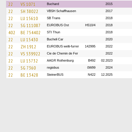
22
VS 1071
Buchard
2015
22
SH 38022
VBSH Schaffhausen
2017
22
LU 15610
SB Trans
2018
22
SG 111087
EUROBUS Ost
H510/4
2018
402
BE 754402
STI Thun
2018
22
LU 15430
Bucheli Car
2020
22
ZH 1912
EUROBUS welti-furrer
142995
2022
22
VS 539922
Cie de Chemin de Fer
2022
22
LU 15732
AAGR Rothenburg
B492
02.2023
22
SG 7360
regiobus
0W99
2024
22
BE 13428
SteinerBUS
N422
12.2025