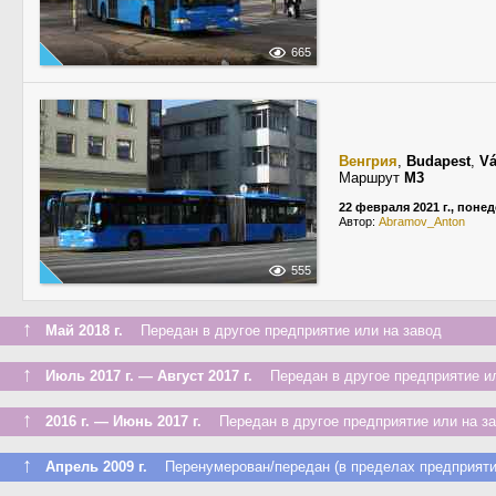
665
Венгрия
,
Budapest
,
Vá
Маршрут
M3
22 февраля 2021 г., поне
Автор:
Abramov_Anton
555
↑
Май 2018 г.
Передан в другое предприятие или на завод
↑
Июль 2017 г. — Август 2017 г.
Передан в другое предприятие ил
↑
2016 г. — Июнь 2017 г.
Передан в другое предприятие или на з
↑
Апрель 2009 г.
Перенумерован/передан (в пределах предприяти