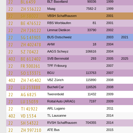
22
BL 6439
BLT Baselland
90036
1999
22
ZH 556222
Maag
7582-2
1999
22
SH 38022
VBSH Schaffhausen
2001
22
BE 476522
RBS Worblaufen
81
2001
22
ZH 726122
Limmat Dietikon
33790
2002
22
SG 143903
BUS Ostschweiz
2003
2021
22
ZH 402478
AHW
18
2004
22
SZ 70422
AAGS Schwyz
106616
2004
402
BE 612402
SVB Bernmobil
293
2005
2025
22
FR 300261
TPF Fribourg
2007
22
SO 133371
BGU
113763
2007
402
ZH 745402
VBZ Zürich
115890
2008
22
LU 233888
Bucheli Car
116526
2008
22
AG 6825
Twerenbold
11432
2009
22
LU 15039
Rottal Auto (ARAG)
7197
2009
22
TI 41922
ARL Lugano
2011
402
VD 1534
TL Lausanne
2014
22
SH 54322
RVSH Schaffhausen
704355
2014
22
ZH 397210
ATE Bus
2015