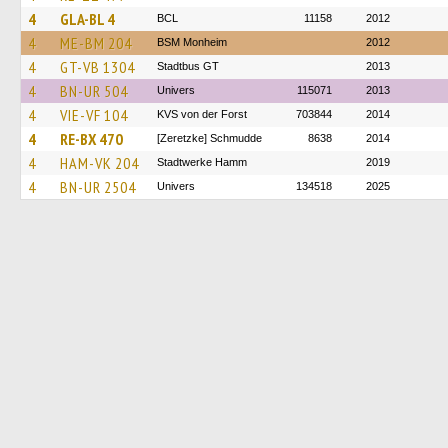
4
GLA-BL 4
BCL
11158
2012
4
ME-BM 204
BSM Monheim
2012
4
GT-VB 1304
Stadtbus GT
2013
4
BN-UR 504
Univers
115071
2013
4
VIE-VF 104
KVS von der Forst
703844
2014
4
RE-BX 470
[Zeretzke] Schmudde
8638
2014
4
HAM-VK 204
Stadtwerke Hamm
2019
4
BN-UR 2504
Univers
134518
2025