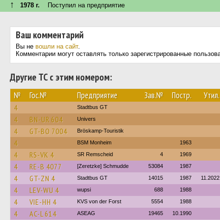
↑
1978 г.
Поступил на предприятие
Ваш комментарий
Вы не
вошли на сайт
.
Комментарии могут оставлять только зарегистрированные пользов
Другие ТС с этим номером:
№
Гос.№
Предприятие
Зав.№
Постр.
Утил.
4
Stadtbus GT
4
BN-UR 604
Univers
4
GT-BO 7004
Bröskamp-Touristik
4
BSM Monheim
1963
4
RS-VK 4
SR Remscheid
4
1969
4
RE-B 4077
[Zeretzke] Schmudde
53084
1987
4
GT-ZN 4
Stadtbus GT
14015
1987
11.2022
4
LEV-WU 4
wupsi
688
1988
4
VIE-HH 4
KVS von der Forst
5554
1988
4
AC-L 614
ASEAG
19465
10.1990