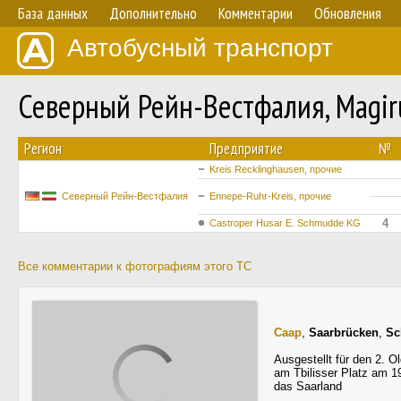
База данных
Дополнительно
Комментарии
Обновления
Автобусный транспорт
Северный Рейн-Вестфалия, Magi
Регион
Предприятие
№
Kreis Recklinghausen, прочие
Северный Рейн-Вестфалия
Ennepe-Ruhr-Kreis, прочие
4
Castroper Husar E. Schmudde KG
Все комментарии к фотографиям этого ТС
Саар
,
Saarbrücken
,
Sc
Ausgestellt für den 2. O
am Tbilisser Platz am 1
das Saarland