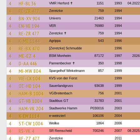
4
HF-BL 36
VMR Herford ✝
1151
1993
04.2022
4
RE-ZR 477
Zeretzke
759
1994
4
BN-XV 904
Univers
21463
1994
4
EN-VE 194
VER
76980
1994
4
RE-ZR 477
Zeretzke ✝
759
1994
4
K-ME 1144
Agrippa
543
1996
4
RE-BX 470
[Zeretzke] Schmudde
1996
4
ME-EZ 4
BSM Monheim
87172
1997
2026
4
D-AA 446
Pannenbecker ✝︎
350
1998
4
MI-MW 804
Spargelhof Winkelmann
857
1999
4
VIE-CX 104
KVS von der Forst
1999
4
OE-HD 104
Sauerlandgruss
93638
1999
4
HAM-B 1004
VGBreitenbach
756
2001
4
GT-VB 1004
Stadtbus GT
31783
2001
4
HAM-VK 204
Stadtwerke Hamm
P030016
2003
4
K-EW 1114
e-weinzierl
106106
2004
4
ST-CW 1004
Weilke
1864
2006
4
RS-VK 4
SR Remscheid
700246
2007
08.2025
4
RE-ZZ 477
Zeretzke
2011