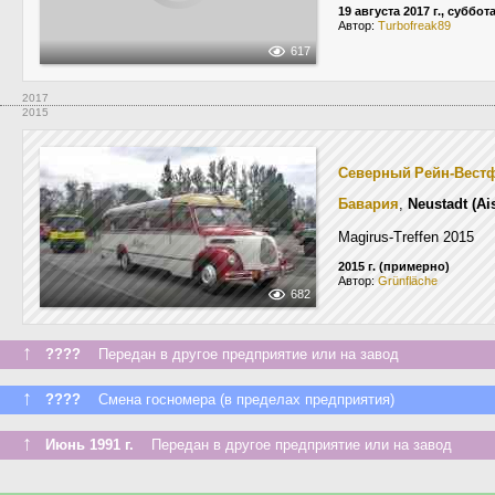
19 августа 2017 г., суббот
Автор:
Turbofreak89
617
2017
2015
Северный Рейн-Вест
Бавария
,
Neustadt (Ai
Magirus-Treffen 2015
2015 г. (примерно)
Автор:
Grünfläche
682
↑
????
Передан в другое предприятие или на завод
↑
????
Смена госномера (в пределах предприятия)
↑
Июнь 1991 г.
Передан в другое предприятие или на завод