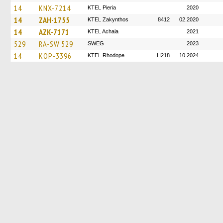
14
KNX-7214
KTEL Pieria
2020
14
ZAH-1755
KTEL Zakynthos
8412
02.2020
14
AZK-7171
KTEL Achaia
2021
529
RA-SW 529
SWEG
2023
14
KOP-3396
KTEL Rhodope
H218
10.2024