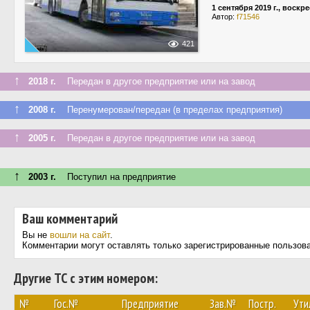
1 сентября 2019 г., воскр
Автор:
f71546
421
↑
2018 г.
Передан в другое предприятие или на завод
↑
2008 г.
Перенумерован/передан (в пределах предприятия)
↑
2005 г.
Передан в другое предприятие или на завод
↑
2003 г.
Поступил на предприятие
Ваш комментарий
Вы не
вошли на сайт
.
Комментарии могут оставлять только зарегистрированные пользов
Другие ТС с этим номером:
№
Гос.№
Предприятие
Зав.№
Постр.
Ути