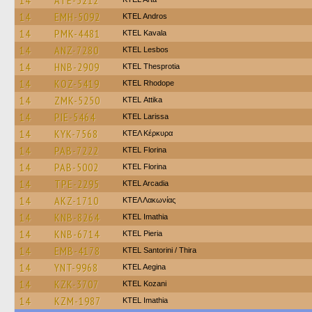
14
ATE-3212
14
EMH-5092
KTEL Andros
14
PMK-4481
KTEL Kavala
14
ANZ-7280
KTEL Lesbos
14
HNB-2909
KTEL Thesprotia
14
KOZ-5419
KTEL Rhodope
14
ZMK-5250
KΤΕL Αttika
14
PIE-5464
KTEL Larissa
14
KYK-7568
ΚΤΕΛ Κέρκυρα
14
PAB-7222
KTEL Florina
14
PAB-5002
KTEL Florina
14
TPE-2295
KTEL Arcadia
14
AKZ-1710
ΚΤΕΛ Λακωνίας
14
KNB-8264
KTEL Imathia
14
KNB-6714
KTEL Pieria
14
EMB-4178
KTEL Santorini / Thira
14
YNT-9968
KTEL Aegina
14
KZK-3707
ΚΤΕL Kozani
14
KZM-1987
KTEL Imathia