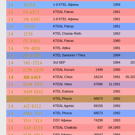
14
41059
1-й KTEL Афины
1958
14
PA-6871
KTEAL Patras
1961
14
YM-6997
1-й KTEL Афины
1961
14
74243
KTEAL Patras
1961
14
2136
KTEL Chania–Reth.
1962
14
PE-8980
KTEAL Patras
1980
14
YM-4806
KΤΕL Αttika
1981
14
AX-8709
KTEL Santorini / Thira
1984
14
YAE-2314
3rd SEP
1984
20
14
KZM-1699
KTEAL Kozani
1499
1990
14
XIB-6419
KTEAL Chios
18124
1991
05.20
14
BOM-3937
KTEAL Volos
67686
11.1991
14
XAM-8861
ΚΤΕL Euboea
1992
14
AME-3772
ΚΤΕL Phocis
68573
1992
14
AIZ-8252
KTEAL Agrinio
69155
1992
14
AMA-7025
ΚΤΕL Phocis
68573
1992
14
YEH-7414
OSY Афины
74299
1993
14
XAP-8118
KTEAL Chalkida
937
04.1993
OSY Афины
26047
1994