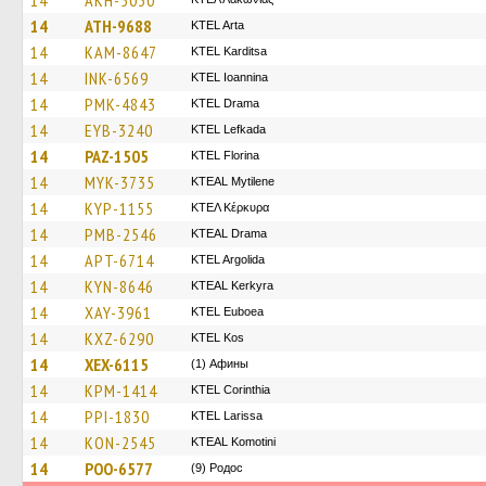
14
AKH-5030
14
ATH-9688
KTEL Arta
14
KAM-8647
ΚΤΕL Karditsa
14
INK-6569
KTEL Ioannina
14
PMK-4843
KTEL Drama
14
EYB-3240
KTEL Lefkada
14
PAZ-1505
KTEL Florina
14
MYK-3735
KTEAL Mytilene
14
KYP-1155
ΚΤΕΛ Κέρκυρα
14
PMB-2546
KTEAL Drama
14
APT-6714
KTEL Argolida
14
KYN-8646
KTEAL Kerkyra
14
XAY-3961
ΚΤΕL Euboea
14
KXZ-6290
KTEL Kos
14
XEX-6115
(1) Афины
14
KPM-1414
KTEL Corinthia
14
PPI-1830
KTEL Larissa
14
KON-2545
KTEAL Komotini
14
POO-6577
(9) Родос