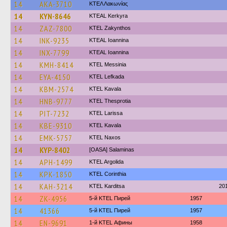
14
AKA-3710
ΚΤΕΛ Λακωνίας
14
KYN-8646
KTEAL Kerkyra
14
ZAZ-7800
KTEL Zakynthos
14
INK-9235
KTEAL Ioannina
14
INX-7799
KTEAL Ioannina
14
KMH-8414
KTEL Messinia
14
EYA-4150
KTEL Lefkada
14
KBM-2574
KTEL Kavala
14
HNB-9777
KTEL Thesprotia
14
PIT-7232
KTEL Larissa
14
KBE-9310
KTEL Kavala
14
EMK-5757
KTEL Naxos
14
KYP-8402
[OASA] Salaminas
14
APH-1499
KTEL Argolida
14
KPK-1850
KTEL Corinthia
14
KAH-3214
ΚΤΕL Karditsa
20
14
ZK-4956
5-й KTEL Пирей
1957
14
41366
5-й KTEL Пирей
1957
14
EN-9691
1-й KTEL Афины
1958