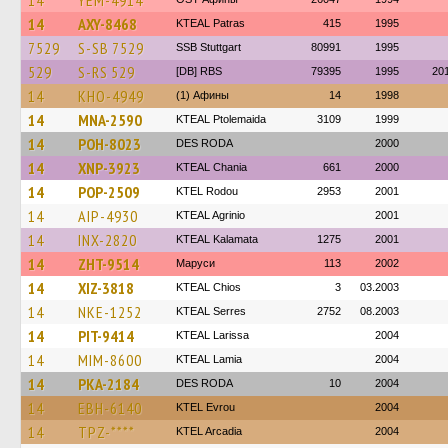
14
YEM-4914
14
AXY-8468
KTEAL Patras
415
1995
7529
S-SB 7529
SSB Stuttgart
80991
1995
529
S-RS 529
[DB] RBS
79395
1995
20
14
KHO-4949
(1) Афины
14
1998
14
MNA-2590
KTEAL Ptolemaida
3109
1999
14
POH-8023
DES RODA
2000
14
XNP-3923
KTEAL Chania
661
2000
14
POP-2509
ΚΤΕL Rodou
2953
2001
14
AIP-4930
KTEAL Agrinio
2001
14
INX-2820
KTEAL Kalamata
1275
2001
14
ZHT-9514
Маруси
113
2002
14
XIZ-3818
KTEAL Chios
3
03.2003
14
NKE-1252
KTEAL Serres
2752
08.2003
14
PIT-9414
KTEAL Larissa
2004
14
MIM-8600
KTEAL Lamia
2004
14
PKA-2184
DES RODA
10
2004
14
EBH-6140
KTEL Evrou
2004
14
TPZ-****
KTEL Arcadia
2004