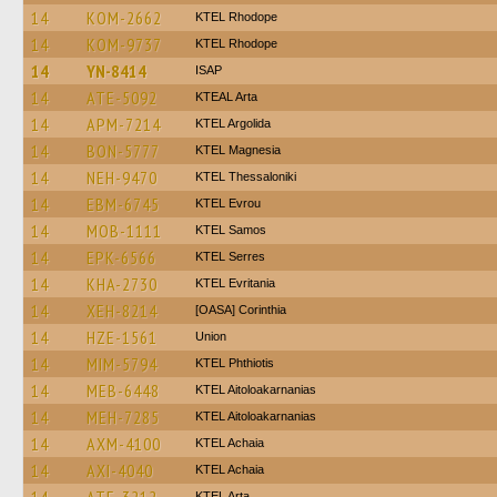
14
KOM-2662
KTEL Rhodope
14
KOM-9737
KTEL Rhodope
14
YN-8414
ISAP
14
ATE-5092
KTEAL Arta
14
APM-7214
KTEL Argolida
14
BON-5777
ΚΤΕL Magnesia
14
NEH-9470
KTEL Thessaloniki
14
EBM-6745
KTEL Evrou
14
MOB-1111
KTEL Samos
14
EPK-6566
KTEL Serres
14
KHA-2730
ΚΤΕL Evritania
14
XEH-8214
[OASA] Corinthia
14
HZE-1561
Union
14
MIM-5794
ΚΤΕL Phthiotis
14
MEB-6448
KTEL Aitoloakarnanias
14
MEH-7285
KTEL Aitoloakarnanias
14
AXM-4100
KTEL Achaia
14
AXI-4040
KTEL Achaia
KTEL Arta