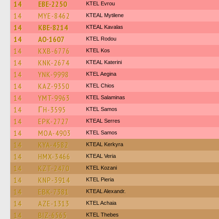
14
EBE-2250
KTEL Evrou
14
MYE-8462
KTEAL Mytilene
14
KBE-8214
KTEAL Kavalas
14
AO-1607
ΚΤΕL Rodou
14
KXB-6776
KTEL Kos
14
KNK-2674
KTEAL Katerini
14
YNK-9998
KTEL Aegina
14
KAZ-9350
KTEL Chios
14
YMT-9963
KTEL Salaminas
14
ΓH-3595
KTEL Samos
14
EPK-2727
KTEAL Serres
14
MOA-4903
KTEL Samos
14
KYA-4582
KTEAL Kerkyra
14
HMX-3466
KTEAL Veria
14
KZT-2470
ΚΤΕL Kozani
14
KNP-3914
KTEL Pieria
14
EBK-7381
KTEAL Alexandr.
14
AZE-1313
KTEL Achaia
14
BIZ-6565
KTEL Thebes