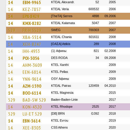
14
EBM-9965
KTEAL Alexandr.
52
2005
14
KEZ-7857
KTEAL Veria
600532
2006
14
EPX-8429
[TheTA] Serres
4898
09.2006
14
KMX-8282
KTEAL Kalamata
5047
2007
529
FR-H 3529
SWEG
700303
2007
14
XBA-5514
KTEAL Chania
601611
2008
14
XEH-8247
[ΟΑΣΑ] Αttikis
289
2008
14
IHH-4953
(1) Афины
821
02.2008
14
POI-5056
DES RODA
34
09.2008
14
AHM-3609
KTEL Xanthi
2009
14
EEN-6814
KTEL Pellas
2009
14
YNN-9614
OSY Афины
2009
14
AZM-1590
KTEAL Patras
120459
04.2010
14
BOO-6114
ΚΤΕL Magnesia
2015
529
BAD-SW 529
Baden-Baden-Linie
2017
14
KON-4320
KTEL Rhodope
2525
2017
529
LU-ET 529
[DB] BRN
G392
2018
14
EBN-3614
KTEL Evrou
2019
14
XEE-8303
CSS Athens
2020