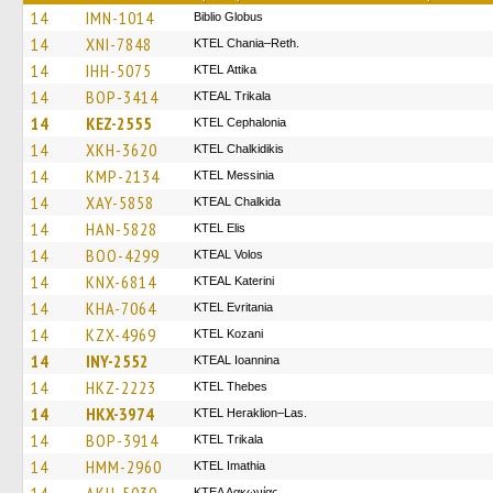
14
IMN-1014
Biblio Globus
14
XNI-7848
KTEL Chania–Reth.
14
IHH-5075
KΤΕL Αttika
14
BOP-3414
KTEAL Trikala
14
KEZ-2555
KTEL Cephalonia
14
XKH-3620
ΚΤΕL Chalkidikis
14
KMP-2134
KTEL Messinia
14
XAY-5858
KTEAL Chalkida
14
HAN-5828
KTEL Elis
14
BOO-4299
KTEAL Volos
14
KNX-6814
KTEAL Katerini
14
KHA-7064
ΚΤΕL Evritania
14
KZX-4969
ΚΤΕL Kozani
14
INY-2552
KTEAL Ioannina
14
HKZ-2223
KTEL Thebes
14
HKX-3974
KTEL Heraklion–Las.
14
BOP-3914
ΚΤΕL Τrikala
14
HMM-2960
KTEL Imathia
ΚΤΕΛ Λακωνίας