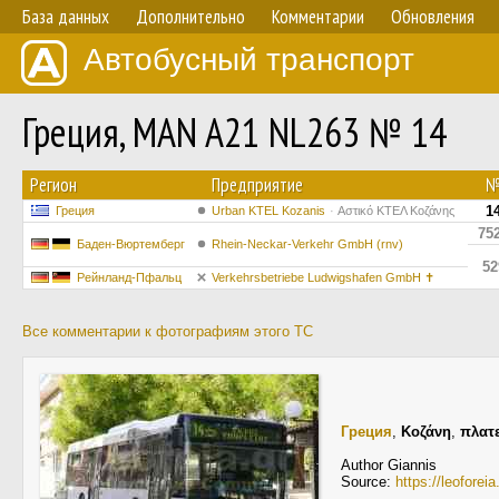
База данных
Дополнительно
Комментарии
Обновления
Автобусный транспорт
Греция, MAN A21 NL263 № 14
Регион
Предприятие
1
Греция
Urban KTEL Kozanis
Αστικό ΚΤΕΛ Κοζάνης
75
Баден-Вюртемберг
Rhein-Neckar-Verkehr GmbH (rnv)
52
Рейнланд-Пфальц
Verkehrsbetriebe Ludwigshafen GmbH ✝
Все комментарии к фотографиям этого ТС
Греция
,
Κοζάνη
,
πλατ
Author Giannis
Source:
https://leofore