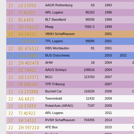
22
LU 15050
AAGR Rothenburg
63
1993
22
TI 41922
ARL Lugano
85152
1996
22
BL 6439
BLT Baselland
90036
1999
22
ZH 556222
Maag
7582-2
1999
22
SH 38022
VBSH Schaffhausen
2001
22
TI 207013
TPL Lugano
99095
2001
22
BE 476522
RBS Worblaufen
81
2001
22
SG 143903
BUS Ostschweiz
2003
2021
22
ZH 402478
AHW
18
2004
Z
22
SZ 70422
AAGS Schwyz
106616
2004
22
SO 133371
BGU
113763
2007
22
FR 300261
TPF Fribourg
2007
22
LU 233888
Bucheli Car
116526
2008
O
22
AG 6825
Twerenbold
11432
2009
22
LU 15039
Rottal Auto (ARAG)
7197
2009
22
TI 41922
ARL Lugano
2011
22
SH 54322
RVSH Schaffhausen
704355
2014
22
ZH 397210
ATE Bus
2015
O