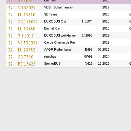
22
VS 1071
Buchard
2015
22
SH 38022
VBSH Schaffhausen
2017
22
LU 15610
SB Trans
2018
O
22
SG 111087
EUROBUS Ost
H510/4
2018
O
22
LU 15430
Bucheli Car
2020
O
22
ZH 1912
EUROBUS welti-furrer
142995
2022
22
VS 539922
Cie de Chemin de Fer
2022
22
LU 15732
AAGR Rothenburg
B492
02.2023
22
SG 7360
regiobus
0W99
2024
22
BE 13428
SteinerBUS
N422
12.2025
O