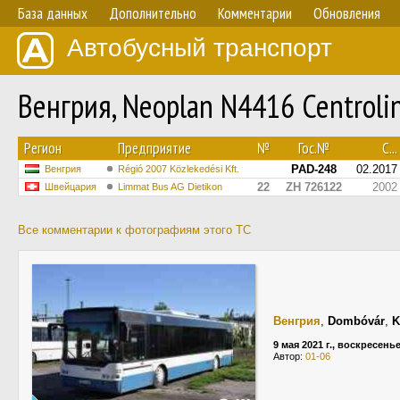
База данных
Дополнительно
Комментарии
Обновления
Автобусный транспорт
Венгрия, Neoplan N4416 Centrol
Регион
Предприятие
№
Гос.№
С...
PAD-248
02.2017
Венгрия
Régió 2007 Közlekedési Kft.
22
ZH 726122
2002
Швейцария
Limmat Bus AG Dietikon
Все комментарии к фотографиям этого ТС
Венгрия
,
Dombóvár
,
K
9 мая 2021 г., воскресень
Автор:
01-06