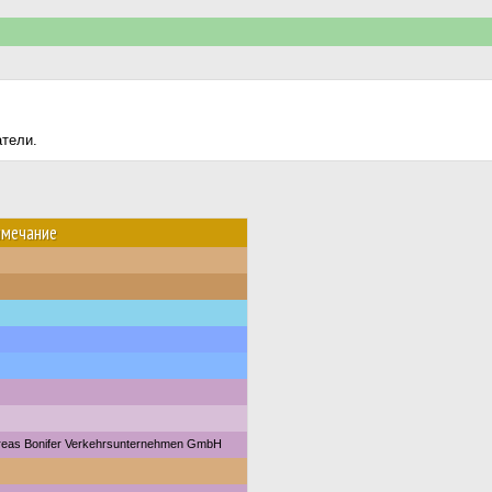
атели.
имечание
reas Bonifer Verkehrsunternehmen GmbH