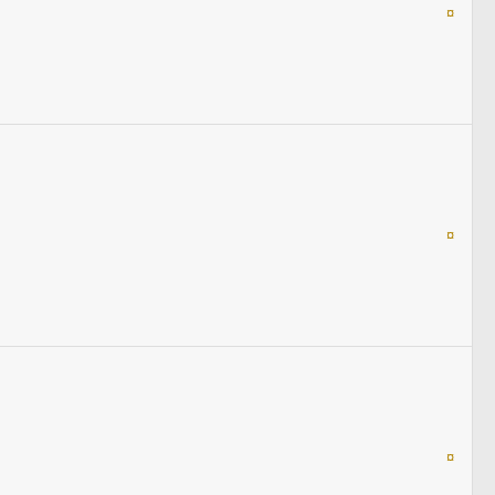
¤
¤
¤