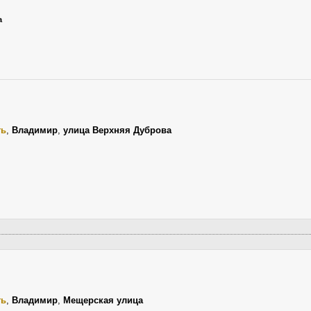
а
ть
,
Владимир
,
улица Верхняя Дуброва
ть
,
Владимир
,
Мещерская улица