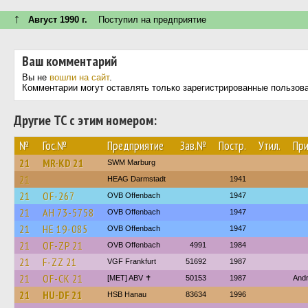
↑
Август 1990 г.
Поступил на предприятие
Ваш комментарий
Вы не
вошли на сайт
.
Комментарии могут оставлять только зарегистрированные пользов
Другие ТС с этим номером:
№
Гос.№
Предприятие
Зав.№
Постр.
Утил.
Пр
21
MR-KD 21
SWM Marburg
21
HEAG Darmstadt
1941
21
OF-267
OVB Offenbach
1947
21
AH 73-5758
OVB Offenbach
1947
21
HE 19-085
OVB Offenbach
1947
21
OF-ZP 21
OVB Offenbach
4991
1984
21
F-ZZ 21
VGF Frankfurt
51692
1987
21
OF-CK 21
[MET] ABV ✝
50153
1987
And
21
HU-DF 21
HSB Hanau
83634
1996