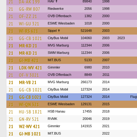
21
DA-AK 199
HAV ✝
89840
1998
21
GG-RW 807
Riedwerke
2056
1998
21
OF-ZZ 21
OVB Offenbach
1382
2000
21
WI-GU 321
ESWE Wiesbaden
1018
2000
21
WI-RS 621
Sippel ✝︎
521648
2003
21
GG-CB 1021
CityBus Mobil
104060
2003
2023
21
MR-KD 21
MVG Marburg
112344
2006
21
MR-KD 21
SWM Marburg
112344
2006
21
GI-MB 421
MIT.BUS
5133
2007
21
LDK-WV 421
Gimmler
6980
2010
21
OF-V 3021
OVB Offenbach
8849
2011
21
MR-VB 21
MVG Marburg
266173
2014
21
GG-CB 1021
CityBus Mobil
127324
2014
21
GG-CB 1021
CityBus Mobil
127324
2014
Flug
21
WI-QN 321
ESWE Wiesbaden
129131
2015
21
HU-SB 1821
HSB Hanau
17455
2018
21
GN-RV 521
RVMK
20046
2019
21
WZ-WV 421
Gimmler
141915
2021
21
GI-MB 1021
MIT.BUS
2022