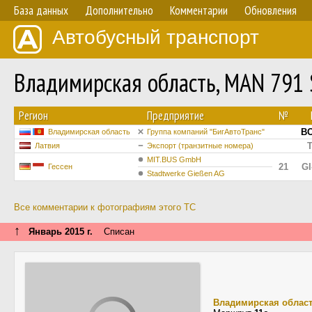
База данных
Дополнительно
Комментарии
Обновления
Автобусный транспорт
Владимирская область, MAN 791
Регион
Предприятие
№
ВО
Владимирская область
Группа компаний "БигАвтоТранс"
T
Латвия
Экспорт (транзитные номера)
MIT.BUS GmbH
21
GI
Гессен
Stadtwerke Gießen AG
Все комментарии к фотографиям этого ТС
↑
Январь 2015 г.
Списан
Владимирская облас