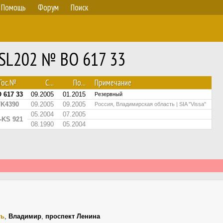
Помощь
Форум
Поиск
 SL202 № ВО 617 33
Гос.№
С...
По...
Примечание
 617 33
09.2005
01.2015
Резервный
K4390
09.2005
09.2005
Россия, Владимирская область | SIA "Vissa"
05.2004
07.2005
-KS 921
08.1990
05.2004
ть
,
Владимир
,
проспект Ленина