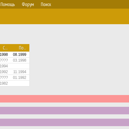
Помощь
Форум
Поиск
С...
По...
.1998
08.1999
????
03.1998
.1994
.1992
11.1994
????
01.1992
.1982