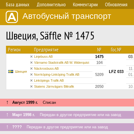
База данных
Дополнительно
Комментарии
Обновления
Автобусный транспорт
Швеция, Säffle № 1475
Регион
Предприятие
№
Гос.№
1475
03
Linjebuss AB
104
Värnamo Stadstrafik AB W. Widerquist
11
Näckrosbuss AB
LFZ 033
Швеция
5209
01
Norrköping-Linköping Trafik AB
Linköpings Trafik AB
2050
10
Statens Järnvägars Biltrafik
↑
Август 1999 г.
Списан
↑
Март 1998 г.
Передан в другое предприятие или на завод
↑
????
Передан в другое предприятие или на завод