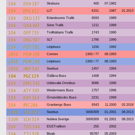
104
DSH 187
Skebuss
400
07.1982
104
DYU 612
LLT
6151
1987
01.2013
104
OKU 135
Erlandssons Trafik
6593
1989
104
OAA 443
Söne Trafik
1211
1989
104
OFP 735
Trollhättans Trafik
1743
1990
104
ONG 907
SLT
1786
1990
104
POT 781
Linjebuss
1156
1992
2050
PEM 293
Connex
1300 / 77
08.1993
2050
PEM 293
Linjebuss
1300 / 77
08.1993
2050
JWH 345
Swebus
1457
1994
104
PGC 129
Ödåkra Buss
1408
1994
104
DMS 545
Uddevalla Omnibus
8086
1996
104
ATY 593
Weidermans Buss
1757
1996
104
KXY 563
Örnsköldsviks Buss
2231
1999
104
RYC 286
Granbergs Buss
9343
11.2000
02.2018
5209
SCH 319
Swebus
S000309
01.2001
08.2013
5209
SCH 319
Nobina Sverige
S000309
01.2001
08.2013
104
TDS 544
EGETrafiken
255
2002
104
TTJ 328
Bivab
95787
05.2003