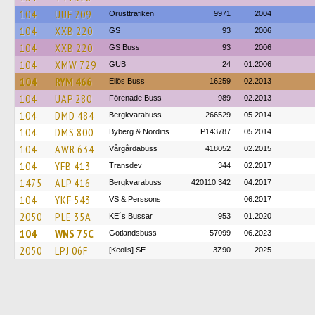
104
UUF 209
Orusttrafiken
9971
2004
104
XXB 220
GS
93
2006
104
XXB 220
GS Buss
93
2006
104
XMW 729
GUB
24
01.2006
104
RYM 466
Ellös Buss
16259
02.2013
104
UAP 280
Förenade Buss
989
02.2013
104
DMD 484
Bergkvarabuss
266529
05.2014
104
DMS 800
Byberg & Nordins
P143787
05.2014
104
AWR 634
Vårgårdabuss
418052
02.2015
104
YFB 413
Transdev
344
02.2017
1475
ALP 416
Bergkvarabuss
420110 342
04.2017
104
YKF 543
VS & Perssons
06.2017
2050
PLE 35A
KE´s Bussar
953
01.2020
104
WNS 75C
Gotlandsbuss
57099
06.2023
2050
LPJ 06F
[Keolis] SE
3Z90
2025