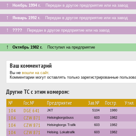
↑
Ноябрь 1994 г.
Передан в другое предприятие или на завод
↑
Январь 1992 г.
Передан в другое предприятие или на завод
↑
????
Передан в другое предприятие или на завод
↑
Октябрь 1982 г.
Поступил на предприятие
Ваш комментарий
Вы не
вошли на сайт
.
Комментарии могут оставлять только зарегистрированные пользов
Другие ТС с этим номером:
№
Гос.№
Предприятие
Зав.№
Постр.
Утил.
104
DGE 641
JKT
5104
1980
104
CZW 871
Helsingborgsbuss
603
1982
104
CZW 871
Helsingborgs Trafik
603
1982
104
CZW 871
Helsing. Lokaltrafik
603
1982