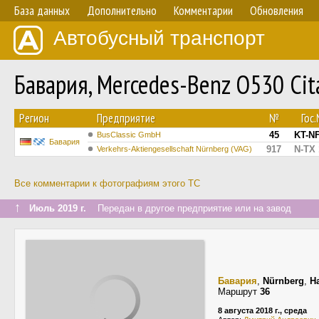
База данных
Дополнительно
Комментарии
Обновления
Автобусный транспорт
Бавария, Mercedes-Benz O530 Ci
Регион
Предприятие
№
Гос
45
KT-NF
BusClassic GmbH
Бавария
917
N-TX 
Verkehrs-Aktiengesellschaft Nürnberg (VAG)
Все комментарии к фотографиям этого ТС
↑
Июль 2019 г.
Передан в другое предприятие или на завод
Бавария
,
Nürnberg
,
H
Маршрут
36
8 августа 2018 г., среда