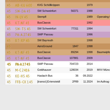
45
AB-KU 600
KVG Schöllkrippen
1979
45
SW-DA 45
SW Schweinfurt
56371
1988
45
IN-LV 45
Stempfl
1989
Operating 
45
KT-NF 45
BusClassic
1992
45
SW-TS 45
SW Schweinfurt
77311
1994
45
PA-A 2745
SWP Passau
1996
45
BT-XP 45
SW Bayreuth
1998
45
AeroGround
1847
1998
45
KT-NF 45
BusClassic
89294
1998
Baumwipfel
45
KT-NF 45
BusClassic
107881
2009
45
PA-A 2745
SWP Passau
704723
2014
45
M-C 2416
Geldhauser
128034
2019
MVV Münc
45
KE-HS 45
Haslach Bus
36
09.2022
45
FFB-CX 145
[transd.]Griensteidl
2P89
11.2024
Im Auftrag