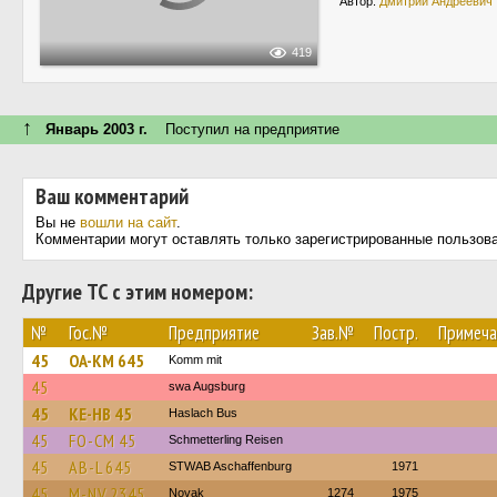
Автор:
Дмитрий Андреевич
419
↑
Январь 2003 г.
Поступил на предприятие
Ваш комментарий
Вы не
вошли на сайт
.
Комментарии могут оставлять только зарегистрированные пользов
Другие ТС с этим номером:
№
Гос.№
Предприятие
Зав.№
Постр.
Примеча
45
OA-KM 645
Komm mit
45
swa Augsburg
45
KE-HB 45
Haslach Bus
45
FO-CM 45
Schmetterling Reisen
45
AB-L 645
STWAB Aschaffenburg
1971
45
M-NV 2345
Novak
1274
1975