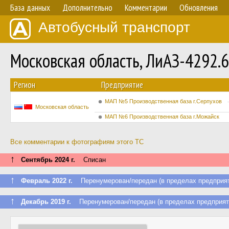
База данных
Дополнительно
Комментарии
Обновления
Автобусный транспорт
Московская область, ЛиАЗ-4292.
Регион
Предприятие
МАП №5 Производственная база г.Серпухов
Московская область
МАП №6 Производственная база г.Можайск
Все комментарии к фотографиям этого ТС
↑
Сентябрь 2024 г.
Списан
↑
Февраль 2022 г.
Перенумерован/передан (в пределах предприят
↑
Декабрь 2019 г.
Перенумерован/передан (в пределах предприят