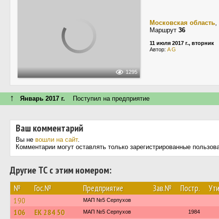
Московская область
,
Маршрут
36
11 июля 2017 г., вторник
Автор:
A G
1295
↑
Январь 2017 г.
Поступил на предприятие
Ваш комментарий
Вы не
вошли на сайт
.
Комментарии могут оставлять только зарегистрированные пользов
Другие ТС с этим номером:
№
Гос.№
Предприятие
Зав.№
Постр.
Ути
190
МАП №5 Серпухов
106
ЕК 284 50
МАП №5 Серпухов
1984