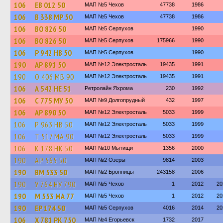
106
ЕВ 012 50
МАП №5 Чехов
47738
1986
106
В 338 МР 50
МАП №5 Чехов
47738
1986
106
ВО 826 50
МАП №5 Серпухов
1990
106
ВО 826 50
МАП №5 Серпухов
175966
1990
106
Р 942 НВ 50
МАП №5 Серпухов
1990
190
АР 891 50
МАП №12 Электросталь
19435
1991
190
О 406 МВ 90
МАП №12 Электросталь
19435
1991
106
А 542 НЕ 51
Ретролайн Яхрома
230
1992
106
С 775 МУ 50
МАП №9 Долгопрудный
432
1997
106
АР 890 50
МАП №12 Электросталь
5033
1999
106
Р 963 НВ 50
МАП №12 Электросталь
5033
1999
106
Т 517 МА 90
МАП №12 Электросталь
5033
1999
106
К 178 НК 50
МАП №10 Мытищи
1356
2000
190
АР 565 50
МАП №2 Озеры
9814
2003
190
ВМ 533 50
МАП №2 Бронницы
243158
2006
190
У 764 НУ 790
МАП №5 Чехов
1
2012
20
190
М 553 МА 77
МАП №5 Чехов
1
2012
20
190
ЕР 174 50
МАП №5 Серпухов
4016
2014
20
106
Х 781 РК 750
МАП №4 Егорьевск
1732
2017