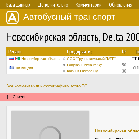
База данных
Дополнительно
Комментарии
Обновления
Автобусный транспорт
Новосибирская область, Delta 200
Регион
Предприятие
№
Г
ТТ 
Новосибирская область
ООО "Группа компаний ПАТП"
50
Pohjolan Turistiauto Oy
OJ
Финляндия
30
Kainuun Liikenne Oy
Все комментарии к фотографиям этого ТС
↑
Списан
Новосибирская обла