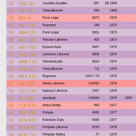
30
ENG-30
Jussilan Autoliike
687
08.1968
30
HN-328
Yhdysliikenne
294
1969
50
BKC-4
Porin Linjat
2872
1970
30
MG-711
Ruponen
196
1972
30
ABH-271
Porin Linjat
3651
1973
30
HBT-130
Pekolan Liikenne
405
1973
50
ABS-950
Espoon Auto
3657
1973
30
ACU-254
Lehtosen Liikenne
3806
1974
30
AMN-730
Hämeenkylän
3816
1974
30
HEV-432
Yhdysliikenne
711
1975
50
MBA-318
Ruponen
5247 / 75
1975
30
HJJ-330
Vekka Liikenne
145392
1976
50
OCT-550
Kainuun Liikenne
1407
1976
30
RCJ-201
Autolinjat
145464
1976
1993
30
TLN-830
Artturi Anttila
993
1977
50
OEH-850
Pohjola
4585
1977
50
OEH-850
Koiviston Oulu
4585
1977
50
REJ-650
Pohjolan Liikenne
8220
1978
50
KCH-150
Pohjolan Matka
77
1978