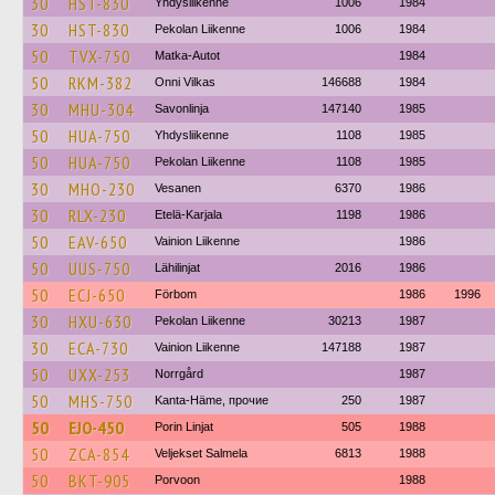
30
HST-830
Yhdysliikenne
1006
1984
30
HST-830
Pekolan Liikenne
1006
1984
50
TVX-750
Matka-Autot
1984
50
RKM-382
Onni Vilkas
146688
1984
30
MHU-304
Savonlinja
147140
1985
50
HUA-750
Yhdysliikenne
1108
1985
50
HUA-750
Pekolan Liikenne
1108
1985
30
MHO-230
Vesanen
6370
1986
30
RLX-230
Etelä-Karjala
1198
1986
50
EAV-650
Vainion Liikenne
1986
50
UUS-750
Lähilinjat
2016
1986
50
ECJ-650
Förbom
1986
1996
30
HXU-630
Pekolan Liikenne
30213
1987
30
ECA-730
Vainion Liikenne
147188
1987
50
UXX-253
Norrgård
1987
50
MHS-750
Kanta-Häme, прочие
250
1987
50
EJO-450
Porin Linjat
505
1988
50
ZCA-854
Veljekset Salmela
6813
1988
50
BKT-905
Porvoon
1988