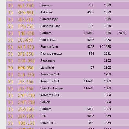
30
ALS-830
Porvoon
198
1979
30
REN-991
Autolinjat
4987
1979
30
ULR-230
Paikallislinjat
1979
50
TPL-750
Someron Linja
1759
1979
30
TNE-530
Förbom
145912
1979
2000
30
ECC-930
Porin Linjat
5216
1980
50
ANT-550
Espoon Auto
5305
12.1980
30
BFZ-530
Разные города
586
1981
30
OKP-990
Paakinaho
1982
30
HPK-930
Länsilinjat
57
1982
30
OLN-230
Koiviston Oulu
1983
50
LHE-666
Koiviston Oulu
146416
1983
50
LHE-666
Soisalon Liikenne
146416
1983
30
OMT-730
Koiviston Oulu
1984
30
OMT-730
Pohjola
1984
30
USV-830
Förbom
6098
1984
30
USV-830
TLO
6098
1984
30
TOB-130
Koiviston L
1019
1984