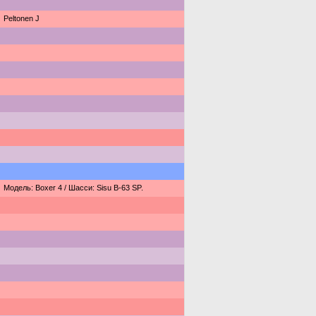
Peltonen J
Модель: Boxer 4 / Шасси: Sisu B-63 SP.