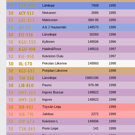
50
TGN-490
Lähilinjat
7908
1995
30
ACY-312
Niskanen
2686
1995
30
GBL-818
Makkonen
684-95
1995
50
AH-50
A & J Hautamäki
148570
1996
50
EIS-356
Länsilinjat
30260
1996
50
KGU-550
Kyllonen
148506
1996
30
KGU-498
Haldin&Rose
148510
1997
50
KIE-950
Koiviston Oulu
1997
30
IIL-170
Pekolan Liikenne
148860
1998
30
RGS-632
Pohjolan Liikenne
1998
30
TIH-330
Länsilinjat
1985/190
1998
30
LIB-810
Paunu
976-98
1998
30
HMY-269
Ingves Bussar
148822
1998
30
HMY-269
Ingves
148822
1998
30
XIB-902
Töysän Linja
1999
30
XIB-791
Jalobus
2272
1999
30
OIP-674
Koiviston L
149006
1999
30
TSK-865
Porin Linjat
141
1999