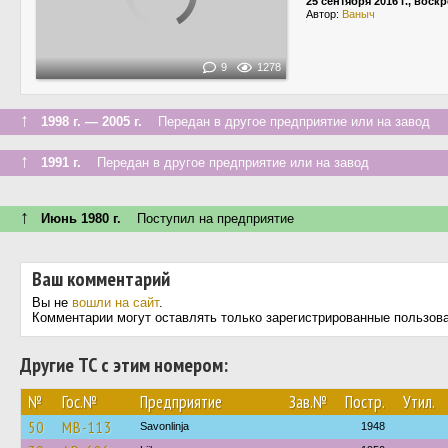
25 сентября 2016 г., воск
Автор:
Ваныч
9
1278
↑
1998 г. — 2005 г.
Передан в другое предприятие или на завод
↑
1991 г.
Передан в другое предприятие или на завод
↑
Июнь 1980 г.
Поступил на предприятие
Ваш комментарий
Вы не
вошли на сайт
.
Комментарии могут оставлять только зарегистрированные пользов
Другие ТС с этим номером:
№
Гос.№
Предприятие
Зав.№
Постр.
Утил.
50
MB-113
Savonlinja
1948