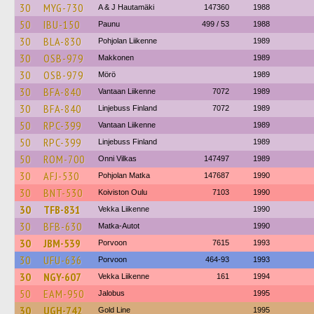
30
MYG-730
A & J Hautamäki
147360
1988
50
IBU-150
Paunu
499 / 53
1988
30
BLA-830
Pohjolan Liikenne
1989
30
OSB-979
Makkonen
1989
30
OSB-979
Mörö
1989
30
BFA-840
Vantaan Liikenne
7072
1989
30
BFA-840
Linjebuss Finland
7072
1989
50
RPC-399
Vantaan Liikenne
1989
50
RPC-399
Linjebuss Finland
1989
50
ROM-700
Onni Vilkas
147497
1989
30
AFJ-530
Pohjolan Matka
147687
1990
30
BNT-530
Koiviston Oulu
7103
1990
30
TFB-831
Vekka Liikenne
1990
30
BFB-630
Matka-Autot
1990
30
JBM-539
Porvoon
7615
1993
30
UFU-636
Porvoon
464-93
1993
30
NGY-607
Vekka Liikenne
161
1994
50
EAM-950
Jalobus
1995
30
UGH-742
Gold Line
1995