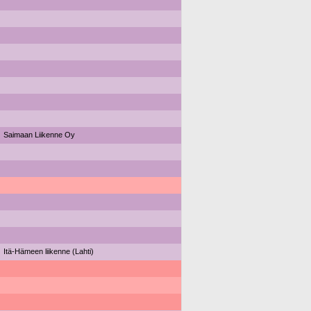
Saimaan Liikenne Oy
Itä-Hämeen liikenne (Lahti)