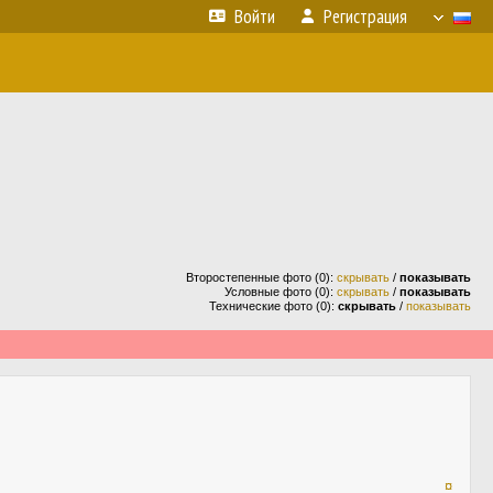
Войти
Регистрация
Второстепенные фото (0):
скрывать
/
показывать
Условные фото (0):
скрывать
/
показывать
Технические фото (0):
скрывать
/
показывать
¤