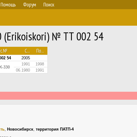
Помощь
Форум
Поиск
 (Erikoiskori) № ТТ 002 54
ос.№
С...
По...
002 54
2005
1991
1998
K-330
06.1980
1991
сть
,
Новосибирск
,
территория ПАТП-4