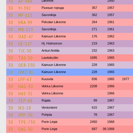
30
AP-686
Liikenne
1950
30
YI-392
Разные города
357
1957
30
MF-111
Savonlinja
362
1957
30
HRA-99
Pekolan Liikenne
264
1961
50
MB-113
Savonlinja
271
1961
50
OAD-47
Kainuun Liikenne
176
1962
30
UE-127
Hj. Holmstrom
219
1963
30
TJC-30
Artturi Anttila
232
1963
30
TAS-30
Lauttakylän
1695
1965
30
OER-530
Kainuun Liikenne
228
1965
30
OMZ-91
Kainuun Liikenne
228
1965
30
LFP-63
Kuusela
836
1965
1977
30
HAG-30
Vekka Liikenne
2208
1966
30
HAS-31
Vekka Liikenne
1966
30
ZEP-68
Rajala
99
1967
30
IKS-18
Ventoniemi
615
1967
30
OYP-30
Pohjola
78
1967
30
TPE-730
Porin Linjat
2450
1968
30
ENG-30
Porin Linjat
687
08.1968