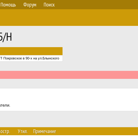
Помощь
Форум
Поиск
Б/Н
Т Покровское в 90-х на ул.Блынского
атели.
остр.
Утил.
Примечание