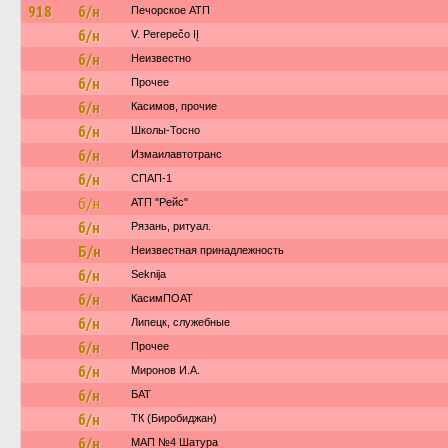
918
б/н
Печорское АТП
б/н
V. Perepečo IĮ
б/н
Неизвестно
б/н
Прочее
б/н
Касимов, прочие
б/н
Школы-Тосно
б/н
Измаилавтотранс
б/н
СПАП-1
б/н
АТП "Рейс"
б/н
Рязань, ритуал.
Б/н
Неизвестная принадлежность
б/н
Seknija
б/н
КасимПОАТ
б/н
Липецк, служебные
б/н
Прочее
б/н
Миронов И.А.
б/н
БАТ
б/н
ТК (Биробиджан)
б/н
МАП №4 Шатура