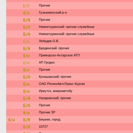
Б/Н
Прочие
б/н
Гулькевичский р-н
Б/Н
Прочие
Б/Н
Нижнетуринский: прочие служебные
Б/Н
Нижнетуринский: прочие служебные
б/н
Лебедев О.В.
Б/Н
Брединский: прочие
б/н
Приморско-Ахтарское АТП
б/н
АП Гродно
б/н
Прочие
Б/Н
Кунашакский: прочие
б/н
ОАО РегионАвтоТранс-Курган
б/н
Иркутск, микроавтобу
Б/Н
Назаровский: прочие
Б/Н
Прочие
б/н
Прочие ЗР
б/н
Б/Н
Бишкек, город
Б/Н
10727