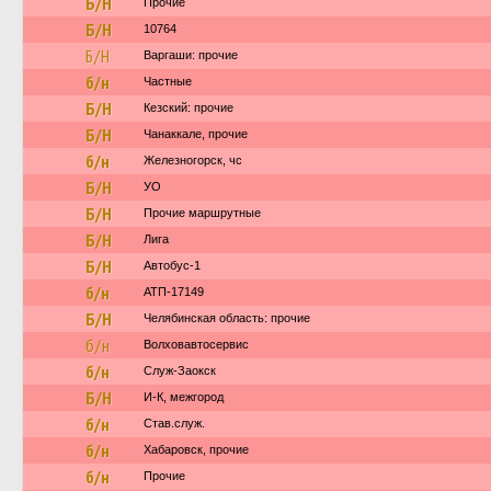
Б/Н
Прочие
Б/Н
10764
Б/Н
Варгаши: прочие
б/н
Частные
Б/Н
Кезский: прочие
Б/Н
Чанаккале, прочие
б/н
Железногорск, чс
Б/Н
УО
Б/Н
Прочие маршрутные
Б/Н
Лига
Б/Н
Автобус-1
б/н
АТП-17149
Б/Н
Челябинская область: прочие
б/н
Волховавтосервис
б/н
Служ-Заокск
Б/Н
И-К, межгород
б/н
Став.служ.
б/н
Хабаровск, прочие
б/н
Прочие