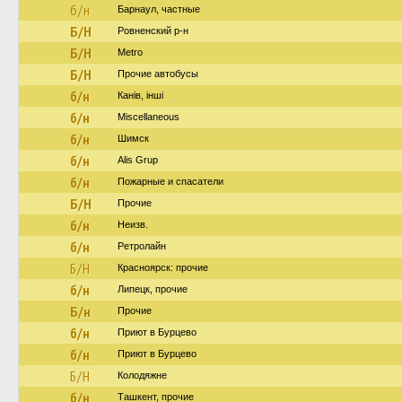
б/н
Барнаул, частные
Б/Н
Ровненский р-н
Б/Н
Metro
Б/Н
Прочие автобусы
б/н
Канів, інші
б/н
Miscellaneous
б/н
Шимск
б/н
Alis Grup
б/н
Пожарные и спасатели
Б/Н
Прочие
б/н
Неизв.
б/н
Ретролайн
Б/Н
Красноярск: прочие
б/н
Липецк, прочие
Б/н
Прочие
б/н
Приют в Бурцево
б/н
Приют в Бурцево
Б/Н
Колодяжне
б/н
Ташкент, прочие