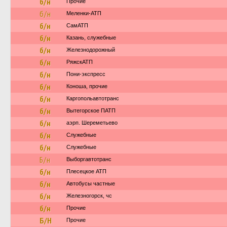
б/н
Прочие
б/н
Меленки-АТП
б/н
СамАТП
б/н
Казань, служебные
б/н
Железнодорожный
б/н
РяжскАТП
б/н
Пони-экспресс
б/н
Коноша, прочие
б/н
Каргопольавтотранс
б/н
Вытегорское ПАТП
б/н
аэрп. Шереметьево
б/н
Служебные
б/н
Служебные
Б/н
Выборгавтотранс
б/н
Плесецкое АТП
б/н
Автобусы частные
б/н
Железногорск, чс
б/н
Прочие
Б/Н
Прочие