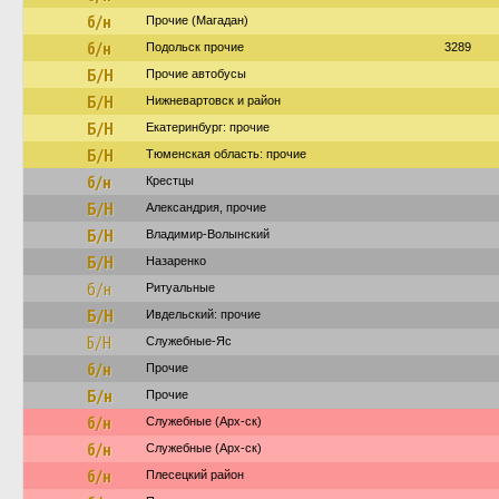
б/н
Прочие (Магадан)
б/н
Подольск прочие
3289
Б/Н
Прочие автобусы
Б/Н
Нижневартовск и район
Б/Н
Екатеринбург: прочие
Б/Н
Тюменская область: прочие
б/н
Крестцы
Б/Н
Александрия, прочие
Б/Н
Владимир-Волынский
Б/Н
Назаренко
б/н
Ритуальные
Б/Н
Ивдельский: прочие
Б/Н
Служебные-Яс
б/н
Прочие
Б/н
Прочие
б/н
Служебные (Арх-ск)
б/н
Служебные (Арх-ск)
б/н
Плесецкий район