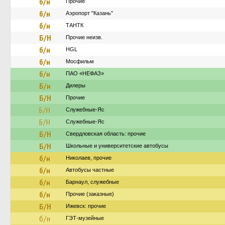
б/н
Прочие
б/н
Аэропорт "Казань"
б/н
ТАНТК
Б/Н
Прочие неизв.
б/н
HGL
б/н
Мосфильм
б/н
ПАО «НЕФАЗ»
Б/н
Дилеры
Б/Н
Прочие
Б/Н
Служебные-Яс
Б/Н
Служебные-Яс
Б/Н
Свердловская область: прочие
Б/Н
Школьные и университетские автобусы
б/н
Николаев, прочие
б/н
Автобусы частные
б/н
Барнаул, служебные
б/н
Прочие (заказные)
Б/Н
Ижевск: прочие
б/н
ГЭТ-музейные