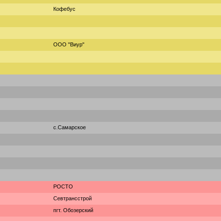
Кофебус
ООО "Виур"
с.Самарское
РОСТО
Севтрансстрой
пгт. Обозерский