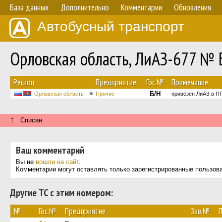
База данных
Дополнительно
Комментарии
Обновления
Автобусный транспорт
Орловская область, ЛиАЗ-677 № 
Регион
Предприятие
Гос.№
Примечание
Б/Н
Орловская область
Прочие
привезен ЛиАЗ в ПГ
↑
Списан
Ваш комментарий
Вы не
вошли на сайт
.
Комментарии могут оставлять только зарегистрированные пользов
Другие ТС с этим номером:
№
Гос.№
Предприятие
Зав.№
П