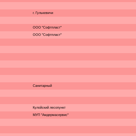
г. Гулькевичи
ООО "Софтпласт"
ООО "Софтпласт"
Санитарный
Кулойский лесопункт
МУП "Амдермасервис"