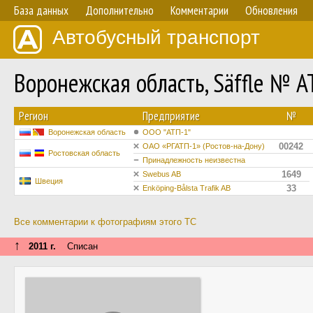
База данных
Дополнительно
Комментарии
Обновления
Автобусный транспорт
Воронежская область, Säffle № А
Регион
Предприятие
№
Воронежская область
ООО "АТП-1"
00242
ОАО «РГАТП-1» (Ростов-на-Дону)
Ростовская область
Принадлежность неизвестна
1649
Swebus AB
Швеция
33
Enköping-Bålsta Trafik AB
Все комментарии к фотографиям этого ТС
↑
2011 г.
Списан