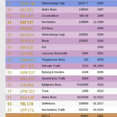
33
PUW 741
Vänersborgs Linje
1123 / 7
1992
33
EKL 851
Alviks Buss
148691
1997
33
AHG 401
Orusttrafiken
966-98
1998
33
KAY 397
Norrbotten
148989
12.1998
33
RJN 820
GS Buss
2000
33
RKA 664
Vänersborgs Linje
150551
2000
33
RKA 664
Bivab
150551
2000
33
RJN 820
GS
2000
33
SCH 091
Larssons Busstrafik
2664
2001
33
TMA 577
Thygessons Buss
142
2003
33
UUF 089
Hörvalls Trafik
3122
06.2004
33
XHW 827
Byberg & Nordins
6198
2005
33
WRG 335
Sundströms Trafik
6063
2005
33
EFN 066
Kjellgrens Buss
P102900
2010
33
EPM 355
Tuna
1409
2012
33
RAU 148
Alviks Buss
S120269
12.2012
33
YEL 178
Delfinbuss
338956
01.2017
33
SPP 27G
Norrbottens Trafik
422781
04.2020
АТ 583 36
АТП-1
45981
1981