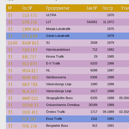
№
Гос.№
Предприятие
Зав.№
Постр.
Утил
33
CGS 571
ULTRA
1970
33
EPR 236
LLT
542061
11.1972
33
CWM 464
Motala Lokaltrafik
1975
33
DTL 649
Gävle Lokaltrafik
1978
1649
BAW 863
SJ
2508
1979
33
FXH 183
Härnösandsbuss
712
1982
33
BRL 757
Kiruna Trafik
29
1985
33
HLU 833
E-V Trafik
6333
1986
33
MUA 817
HL
6098
1987
33
NHM 483
Säröbussarna
6306
1988
33
NKP 788
Vänersborgs Linje
1080
1988
33
NLA 263
Vänersborgs Linje
1617
1988
33
NMP 021
Skogsgårdhs Buss
6335
1988
05.200
33
OOAB 33
Oskarshamns Omnibus
30189
1989
33
OUD 411
Örebro Trafik
1717
09.1989
02.202
33
FCY 287
Esse Trafik
2111
1991
33
FHG 226
Bergdahls Buss
912
1991