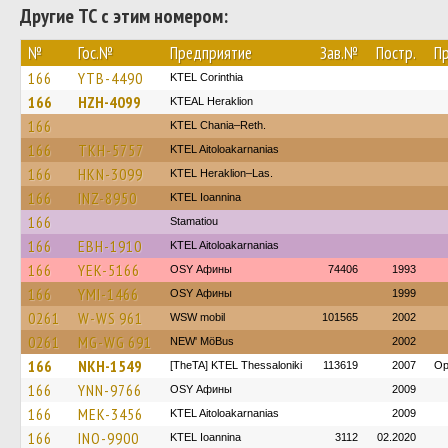
Другие ТС с этим номером:
№
Гос.№
Предприятие
Зав.№
Постр.
П
166
YTB-4490
KTEL Corinthia
166
HZH-4099
KTEAL Heraklion
166
KTEL Chania–Reth.
166
TKH-5757
KTEL Aitoloakarnanias
166
HKN-3099
KTEL Heraklion–Las.
166
INZ-8950
KTEL Ioannina
166
Stamatiou
166
EBH-1910
KTEL Aitoloakarnanias
166
YEK-5166
OSY Афины
74406
1993
166
YMI-1466
OSY Афины
1999
0261
W-WS 961
WSW mobil
101565
2002
0261
MG-WG 691
NEW' MöBus
2002
166
NKH-1549
[TheTA] KTEL Thessaloniki
113619
2007
Op
166
YNN-9766
OSY Афины
2009
166
MEK-3456
KTEL Aitoloakarnanias
2009
166
INO-9900
KTEL Ioannina
3112
02.2020