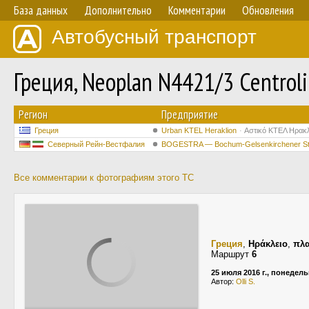
База данных
Дополнительно
Комментарии
Обновления
Автобусный транспорт
Греция, Neoplan N4421/3 Centrol
Регион
Предприятие
Греция
Urban KTEL Heraklion
Αστικό ΚΤΕΛ Ηρακ
Северный Рейн-Вестфалия
BOGESTRA — Bochum-Gelsenkirchener S
Все комментарии к фотографиям этого ТС
Греция
,
Ηράκλειο
,
πλα
Маршрут
6
25 июля 2016 г., понедел
Автор:
Olli S.