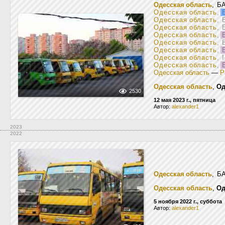
Одесская область
, Б
Одесская область
,
Б
Одесская область
, 
Одесская область
, 
Одесская область
,
Б
Одесская область
, 
Одесская область
,
Б
Одесская область
, 
Одесская область
,
Б
Одесская область
—
Р
Одесская область
,
Од
2530
12 мая 2023 г., пятница
Автор:
alexander1
2023
2022
Одесская область
, Б
Одесская область
,
Од
5 ноября 2022 г., суббота
Автор:
alexander1