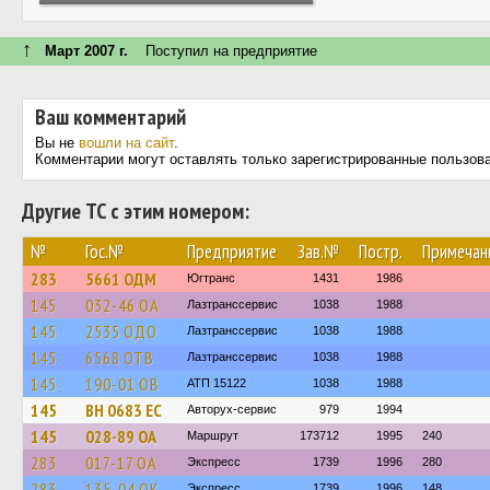
↑
Март 2007 г.
Поступил на предприятие
Ваш комментарий
Вы не
вошли на сайт
.
Комментарии могут оставлять только зарегистрированные пользов
Другие ТС с этим номером:
№
Гос.№
Предприятие
Зав.№
Постр.
Примечан
283
5661 ОДМ
Югтранс
1431
1986
145
032-46 ОА
Лазтранссервис
1038
1988
145
2535 ОДО
Лазтранссервис
1038
1988
145
6568 ОТВ
Лазтранссервис
1038
1988
145
190-01 ОВ
АТП 15122
1038
1988
145
BH 0683 EC
Авторух-сервис
979
1994
145
028-89 ОА
Маршрут
173712
1995
240
283
017-17 ОА
Экспресс
1739
1996
280
283
135-04 ОК
Экспресс
1739
1996
148