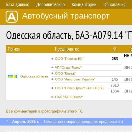
База данных
Дополнительно
Комментарии
Обновления
Автобусный транспорт
Одесская область, БАЗ-А079.14 
Регион
Предприятие
№
Г
HH 
283
ООО "Гленкор-Юг"
BH 
ЧП "Старс Транс"
ООО "Вираж"
Одесская область
145
BH 
ООО "Автотранс Украина"
7313
ООО "Север Транс" (АТП 15130)
1334
BH 
ОАО "АТП Южное"
Все комментарии к фотографиям этого ТС
↑
Апрель 2026 г.
Смена госномера (в пределах предприятия)