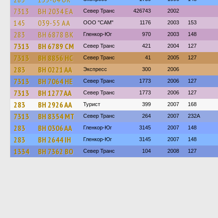
7313
BH 2034 EA
Север Транс
426743
2002
145
039-55 АА
ООО "САМ"
1176
2003
153
283
BH 6878 BK
Гленкор-Юг
970
2003
148
7313
BH 6789 CM
Север Транс
421
2004
127
7313
BH 8856 HC
Север Транс
41
2005
127
283
BH 0221 AA
Экспресс
300
2006
7313
BH 7064 HE
Север Транс
1773
2006
127
7313
BH 1277 AA
Север Транс
1773
2006
127
283
BH 2926 AA
Турист
399
2007
168
7313
BH 8354 MT
Север Транс
264
2007
232А
283
BH 0306 AA
Гленкор-Юг
3145
2007
148
283
BH 2644 IH
Гленкор-Юг
3145
2007
148
1334
BH 7362 BO
Север Транс
104
2008
127