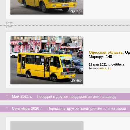
379
2022
2021
Одесская область
,
Од
Маршрут
148
29 мая 2021 г., суббота
Автор:
ariss_ka
660
↑
Май 2021 г.
Передан в другое предприятие или на завод
↑
Сентябрь 2020 г.
Передан в другое предприятие или на завод