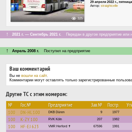
29 апреля 2022 г., пятница
Автор:
straightcelle
325
↑
2021 г. — Сентябрь 2021 г.
Передан в другое предприятие или н
↑
Апрель 2008 г.
Поступил на предприятие
Ваш комментарий
Вы не
вошли на сайт
.
Комментарии могут оставлять только зарегистрированные пользов
Другие ТС с этим номером:
№
Гос.№
Предприятие
Зав.№
Постр.
Ут
100
DN-HL 100
DKB Düren
9
1977
100
K-ZY 100
RVK Köln
207
1982
100
HF-EJ 623
VMR Herford ✝
67596
1991