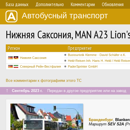
База данных
Дополнительно
Комментарии
Обновления
Автобусный транспорт
Нижняя Саксония, MAN A23 Lion'
Регион
Предприятие
Bustouristik Klemme - David Schäfer e.K.
Нижняя Саксония
Held-Reisen Inh. Hans H. Held / Held Rei
Северный Рейн-Вестфалия
PaderSprinter GmbH
Все комментарии к фотографиям этого ТС
↑
Сентябрь 2023 г.
Передан в другое предприятие или на завод
Бранденбург
,
Blanken
Маршрут
SEV S2A
(Pr