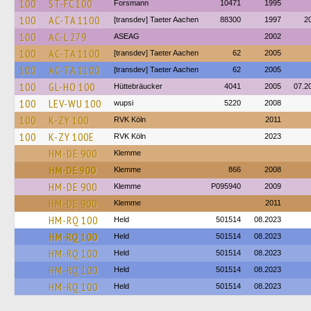
100
ST-FC 100
Forsmann
10471
1995
100
AC-TA 1100
[transdev] Taeter Aachen
88300
1997
2
100
AC-L 279
ASEAG
2002
100
AC-TA 1100
[transdev] Taeter Aachen
62
2005
100
AC-TA 1100
[transdev] Taeter Aachen
62
2005
100
GL-HO 100
Hüttebräucker
4041
2005
07.2
100
LEV-WU 100
wupsi
5220
2008
100
K-ZY 100
RVK Köln
2011
100
K-ZY 100E
RVK Köln
2023
HM-DE 900
Klemme
HM-DE 900
Klemme
866
2008
HM-DE 900
Klemme
P095940
2009
HM-DE 900
Klemme
2011
HM-RQ 100
Held
501514
08.2023
HM-RQ 100
Held
501514
08.2023
HM-RQ 100
Held
501514
08.2023
HM-RQ 100
Held
501514
08.2023
HM-RQ 100
Held
501514
08.2023