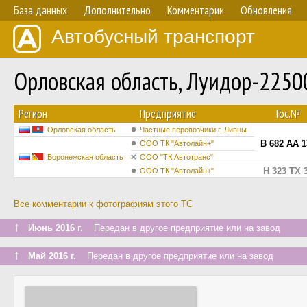
База данных
Дополнительно
Комментарии
Обновления
Автобусный транспорт
Орловская область, Луидор-2250
Регион
Предприятие
Гос.№
Орловская область
Частные перевозчики г. Ливны
В 682 АА 1
ООО ТК "Автолайн+"
Воронежская область
ООО "ТК Автотранс"
Н 323 ТХ 
ООО ТК "Автолайн+"
Все комментарии к фотографиям этого ТС
↑
Июнь 2016 г.
Передан в другое предприятие или на завод
↑
Май 2016 г.
Передан в другое предприятие или на завод