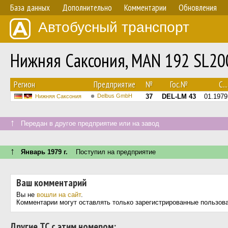
База данных
Дополнительно
Комментарии
Обновления
Автобусный транспорт
Нижняя Саксония, MAN 192 SL2
Регион
Предприятие
№
Гос.№
С...
Delbus GmbH
37
DEL-LM 43
01.1979
Нижняя Саксония
↑
Передан в другое предприятие или на завод
↑
Январь 1979 г.
Поступил на предприятие
Ваш комментарий
Вы не
вошли на сайт
.
Комментарии могут оставлять только зарегистрированные пользов
Другие ТС с этим номером: