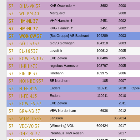
37
OHA-VK 37
KVB Osterode ✝
3682
2000
37
WL-PM 40
Marquardt
2000
37
HM-NL 37
VHP Hameln ✝
2451
2002
37
HM-NL 37
KVG Hameln ✝
2451
2002
37
WOB-OW 37
[BusGruppe] VB Bachstein
104289
2003
37
GÖ-J 3337
GöVB Göttingen
104318
2003
37
EL-J 8337
Levelink
100612
2005
37
ROW-EV 137
EVB Zeven
100486
2005
37
H-RH 475
regiobus Hannover
108797
2005
37
EIN-IB 37
Ilmebahn
109975
2006
37
NOH-BE 937
BE Nordhorn
105
2007
37
H-FE 415
Enders
110211
2010
Opera
37
H-FE 415
Enders
110211
2010
37
ROW-EV 37
EVB Zeven
2011
37
BRA-VB 37
VBW Nordenham
6936
2012
37
WTM-J 545
Janssen
06.2014
37
VEC-VO 37
[Wilmering] VOL
600424
2017
37
OHZ-RC 37
[Neuhaus] NW Reisen
2017