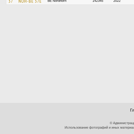
37
NOH-BE 37E
BE Nordhorn
142345
2022
Г
© Администрац
Использование фотографий и иных материало