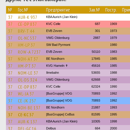
№
Гос.№
Предприятие
Зав.№
Постр.
При
37
AUR-K 937
KBA Aurich (Jan Klein)
37
CE-DP 837
KVC Celle
687
1969
37
BRV-T 44
EVB Zeven
301
1973
37
OL-NC 537
VWG Oldenburg
2887
1979
37
HM-LP 37
SW Bad Pyrmont
1980
37
ROW-A 7237
EVB Zeven
50110
1983
37
NOH-AT 37
BE Nordhorn
17845
1985
37
HM-PT 37
KVG Hameln ✝
45616
1985
37
NOM-LE 37
Ilmebahn
53655
1988
37
OL-DS 324
VWG Oldenburg
62668
1990
37
CE-DP 837
KVC Celle
62324
1990
37
WL-JA 37
[BusGruppe] VOG
70893
1992
37
CE-JK 257
[BusGruppe] VOG
70893
1992
37
NOH-BE 137
BE Nordhorn
21887
1993
37
CE-KC 37
[BusGruppe] CeBus
81595
1995
37
AUR-K 137
KBA Aurich (Jan Klein)
10305
1998
37
DEL-GC 16
Delbus
664
2000