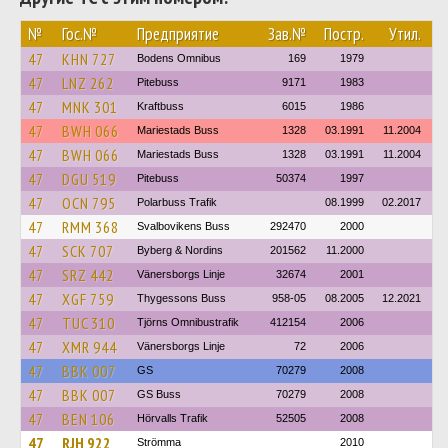
№
Гос.№
Предприятие
Зав.№
Постр.
Утил.
47
KHN 727
Bodens Omnibus
169
1979
47
LNZ 262
Pitebuss
9171
1983
47
MNK 301
Kraftbuss
6015
1986
47
BWH 066
Mariestads Buss
1328
03.1991
11.2004
47
BWH 066
Mariestads Buss
1328
03.1991
11.2004
47
DGU 519
Pitebuss
50374
1997
47
OCN 795
Polarbuss Trafik
08.1999
02.2017
47
RMM 368
Svalbovikens Buss
292470
2000
47
SCK 707
Byberg & Nordins
201562
11.2000
47
SRZ 442
Vänersborgs Linje
32674
2001
47
XGF 759
Thygessons Buss
958-05
08.2005
12.2021
47
TUC 310
Tjörns Omnibustrafik
412154
2006
47
XMR 944
Vänersborgs Linje
72
2006
47
BBK 007
GS
70279
2008
47
BBK 007
GS Buss
70279
2008
47
BEN 106
Hörvalls Trafik
52505
2008
47
RJH 922
Strömma
2010