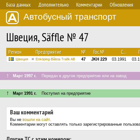
База данных
Дополнительно
Комментарии
Обновления
Автобусный транспорт
Швеция, Säffle № 47
Регион
Предприятие
№
Гос.№
С...
П
47
JKH 229
03.1991
03.
Швеция
Enköping-Bålsta Trafik AB
↑
Март 1997 г.
Передан в другое предприятие или на завод
↑
Март 1991 г.
Поступил на предприятие
Ваш комментарий
Вы не
вошли на сайт
.
Комментарии могут оставлять только зарегистрированные пользов
Другие ТС с этим номером: