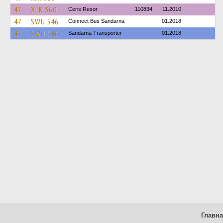
47
XLK 360
Ceris Resor
110834
11.2010
47
SWU 546
Connect Bus Sandarna
01.2018
47
SWU 546
Sandarna Transporter
01.2018
Главн