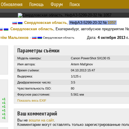
Обновления
Помощь
Форум
Поиск
Свердловская область
,
НефАЗ-5299-20-32
№
1057
Свердловская область
, Екатеринбург, автобусное предприятие 
тём Мальгинов
·
Дата:
4 октября 2013 г
Свердловская область
Параметры съёмки
Модель камеры:
Canon PowerShot SX130 IS
Имя автора:
Artem Mal'ginov
Время съёмки:
04.10.2013 15:47
Выдержка:
1/125 с
Диафрагменное число:
3.5
Чувствительность ISO:
80
Фокусное расстояние:
5.561 мм
+1
Показать весь EXIF
+1
+1
+1
Ваш комментарий
+1
+1
Вы не
вошли на сайт
.
Комментарии могут оставлять только зарегистрированные пол