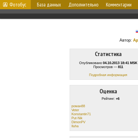
Фотобус
База данных
Дополнительно
Комментарии
Автор:
Ар
Статистика
Опубликовано
04.10.2013 18:41 MSK
Просмотров —
811
Подробная информация
Оценка
Рейтинг:
+6
роман88
Veter
Konstantin71
Put-Nik
DimonPV
Iluha