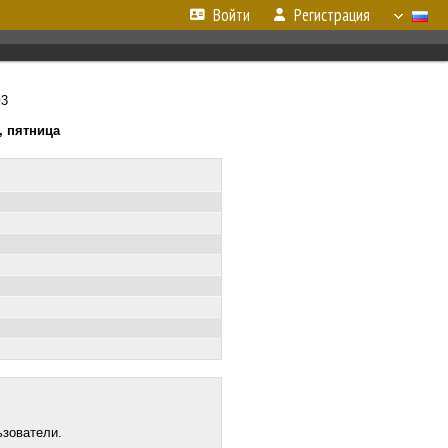
Войти
Регистрация
№3
., пятница
ьзователи.