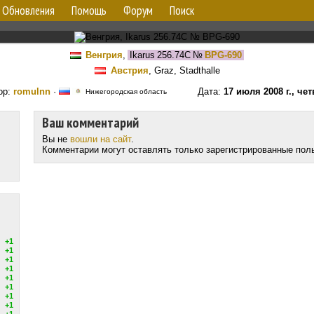
Обновления
Помощь
Форум
Поиск
Венгрия
,
Ikarus 256.74C
№
BPG-690
Австрия
, Graz, Stadthalle
ор:
romulnn
·
Дата:
17 июля 2008 г., чет
Нижегородская область
Ваш комментарий
Вы не
вошли на сайт
.
Комментарии могут оставлять только зарегистрированные пол
+1
+1
+1
+1
+1
+1
+1
+1
+1