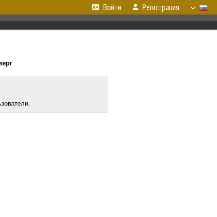
Войти
Регистрация
верг
ьзователи.