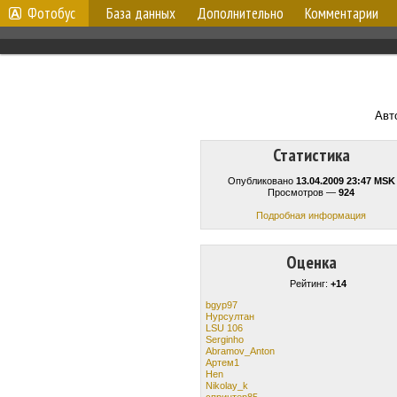
Фотобус
База данных
Дополнительно
Комментарии
Авт
Статистика
Опубликовано
13.04.2009 23:47 MSK
Просмотров —
924
Подробная информация
Оценка
Рейтинг:
+14
bgyp97
Нурсултан
LSU 106
Serginho
Abramov_Anton
Артем1
Hen
Nikolay_k
спринтер85