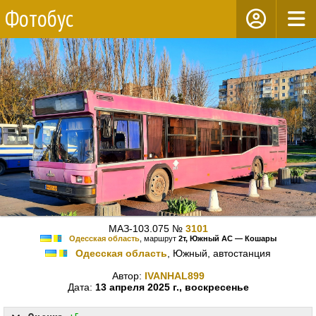
Фотобус
МАЗ-103.075 №
3101
Одесская область
, маршрут
2т, Южный АС — Кошары
Одесская область
, Южный, автостанция
Автор:
IVANHAL899
Дата:
13 апреля 2025 г., воскресенье